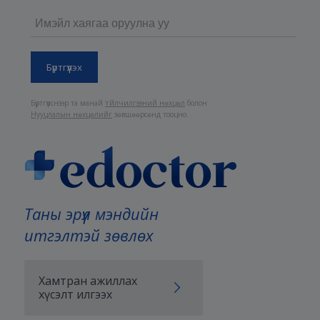
Бүртгүүлснээр та манай
Үйлчилгээний нөхцөл
болон
Нууцлалын нөхцөлийг
зөвшөөрсөнд тооцно.
Таны эрүүл мэндийн
итгэлтэй зөвлөх
Хамтран ажиллах
хүсэлт илгээх