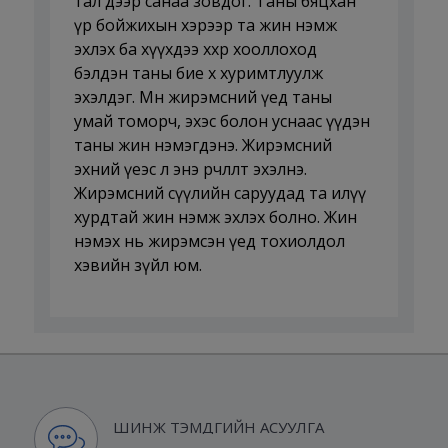
тал дээр санаа зовдог. Таны бяцхан
үр бойжихын хэрээр та жин нэмж
эхлэх ба хүүхдээ хөхөөр хооллоход
бэлдэн таны бие өөх хуримтлуулж
эхэлдэг. Мөн жирэмсний үед таны
умай томорч, эхэс болон уснаас үүдэн
таны жин нэмэгдэнэ. Жирэмсний
эхний үеэс л энэ өөрчлөлт эхэлнэ.
Жирэмсний сүүлийн саруудад та илүү
хурдтай жин нэмж эхлэх болно. Жин
нэмэх нь жирэмсэн үед тохиолдол
хэвийн зүйл юм.
ШИНЖ ТЭМДГИЙН АСУУЛГА