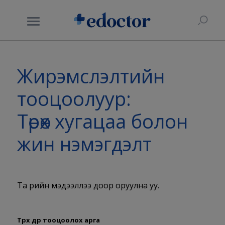
Жирэмслэлтийн
тооцоолуур:
Төрөх хугацаа болон
жин нэмэгдэлт
Та өөрийн мэдээллээ доор оруулна уу.
Төрөх өдөр тооцоолох арга