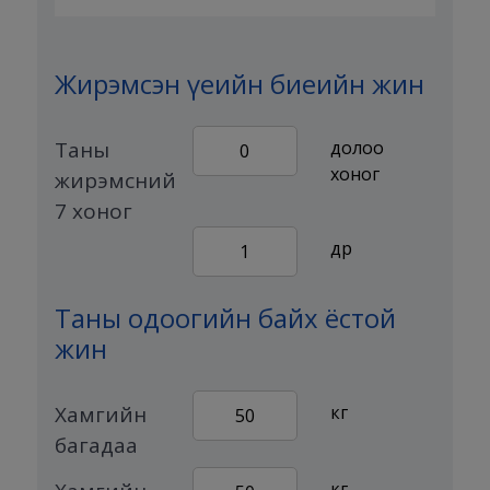
Жирэмсэн үеийн биеийн жин
Таны
долоо
0
хоног
жирэмсний
7 хоног
өдөр
1
Таны одоогийн байх ёстой
жин
Хамгийн
кг
50
багадаа
кг