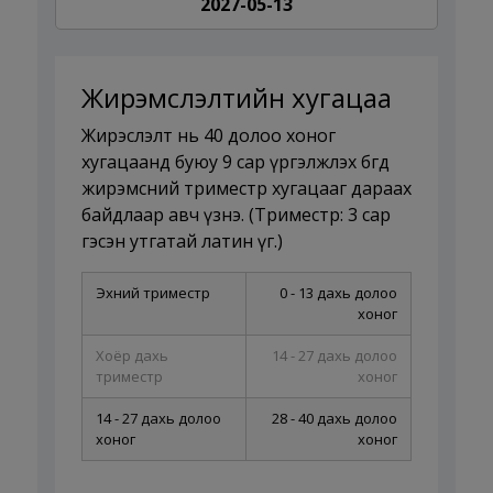
2027-05-13
Жирэмслэлтийн хугацаа
Жирэслэлт нь 40 долоо хоног
хугацаанд буюу 9 сар үргэлжлэх бөгөөд
жирэмсний триместр хугацааг дараах
байдлаар авч үзнэ. (Триместр: 3 сар
гэсэн утгатай латин үг.)
Эхний триместр
0 - 13 дахь долоо
хоног
Хоёр дахь
14 - 27 дахь долоо
триместр
хоног
14 - 27 дахь долоо
28 - 40 дахь долоо
хоног
хоног