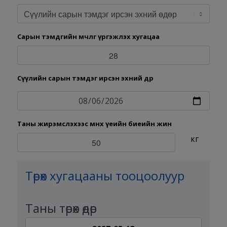
Сарын тэмдгийн мөчлөг үргэжлэх хугацаа
Сүүлийн сарын тэмдэг ирсэн эхний өдөр
Таны жирэмслэхээс өмнөх үеийн биеийн жин
кг
Төрөх хугацааны тооцоолуур
Таны төрөх өдөр