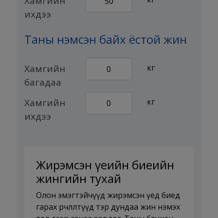
Хамгийн
50
ихдээ
Таны нэмсэн байх ёстой жин
Хамгийн
кг
0
багадаа
Хамгийн
кг
0
ихдээ
Жирэмсэн үеийн биеийн
жингийн тухай
Олон эмэгтэйчүүд жирэмсэн үед биед
гарах өөрчлөлтүүд тэр дундаа жин нэмэх