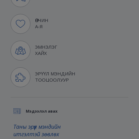
ӨВЧИН
А-Я
ЭМНЭЛЭГ
ХАЙХ
ЭРҮҮЛ МЭНДИЙН
ТООЦООЛУУР
Мэдээлэл авах
Таны эрүүл мэндийн
итгэлтэй зөвлөх