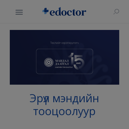
Эрүүл мэндийн
тооцоолуур