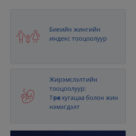
Биеийн жингийн
индекс тооцоолуур
Жирэмслэлтийн
тооцоолуур:
Төрөх хугацаа болон жин
нэмэгдэлт