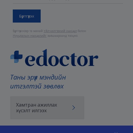
Бүртгүүлснээр та манай
Үйлчилгээний нөхцөл
болон
Нууцлалын нөхцөлийг
зөвшөөрсөнд тооцно.
Таны эрүүл мэндийн
итгэлтэй зөвлөх
Хамтран ажиллах
хүсэлт илгээх