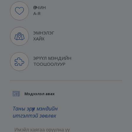
ӨВЧИН
А-Я
ЭМНЭЛЭГ
ХАЙХ
ЭРҮҮЛ МЭНДИЙН
ТООЦООЛУУР
Мэдээлэл авах
Таны эрүүл мэндийн
итгэлтэй зөвлөх