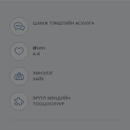
ШИНЖ ТЭМДГИЙН АСУУЛГА
ӨВЧИН
А-Я
ЭМНЭЛЭГ
ХАЙХ
ЭРҮҮЛ МЭНДИЙН
ТООЦООЛУУР