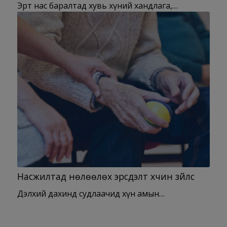
Эрт нас баралтад хувь хүний хандлага,…
Насжилтад нөлөөлөх эрсдэлт хүчин зүйлс
Дэлхий дахинд судлаачид хүн амын…