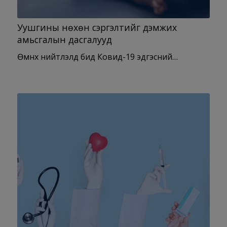
Уушгины нөхөн сэргэлтийг дэмжих
амьсгалын дасгалууд
Өмнөх нийтлэлд бид Ковид-19 эдгэсний…