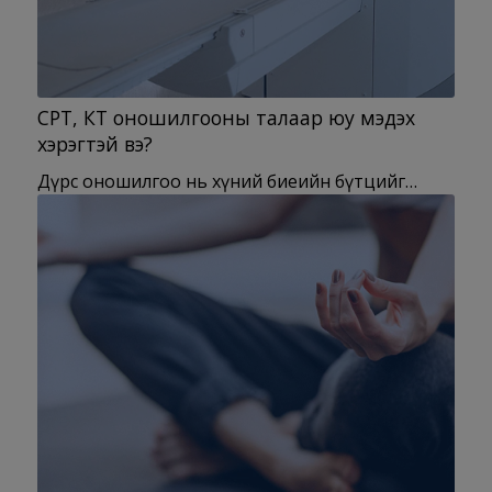
СРТ, КТ оношилгооны талаар юу мэдэх
хэрэгтэй вэ?
Дүрс оношилгоо нь хүний биеийн бүтцийг…