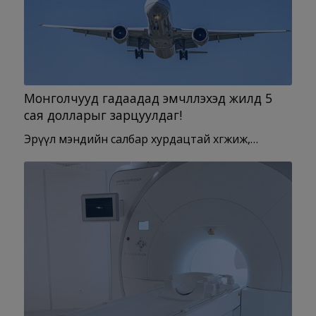
Монголчууд гадаадад эмчлүүлэхэд жилд 5
сая долларыг зарцуулдаг!
Эрүүл мэндийн салбар хурдацтай хөгжиж,…