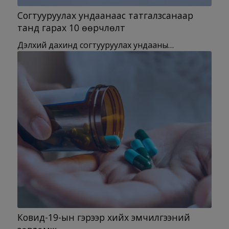
Согтууруулах ундаанаас татгалзсанаар
танд гарах 10 өөрчлөлт
Дэлхий дахинд согтууруулах ундааны…
Ковид-19-ын гэрээр хийх эмчилгээний