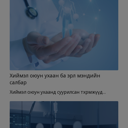
Хиймэл оюун ухаан ба эрүүл мэндийн
салбар
Хиймэл оюун ухаанд суурилсан төхөөрөмжүүд…