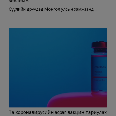
зөвлөмж
Сүүлийн өдрүүдэд Монгол улсын хэмжээнд…
Та коронавирусийн эсрэг вакцин тариулах