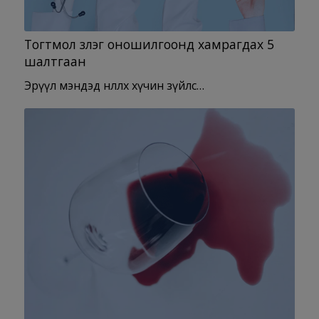
Тогтмол үзлэг оношилгоонд хамрагдах 5
шалтгаан
Эрүүл мэндэд нөлөөлөх хүчин зүйлс…