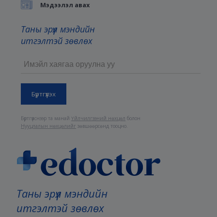
Мэдээлэл авах
Таны эрүүл мэндийн
итгэлтэй зөвлөх
Бүртгүүлснээр та манай
Үйлчилгээний нөхцөл
болон
Нууцлалын нөхцөлийг
зөвшөөрсөнд тооцно.
Таны эрүүл мэндийн
итгэлтэй зөвлөх