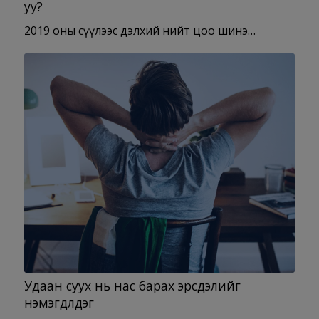
уу?
2019 оны сүүлээс дэлхий нийт цоо шинэ…
Удаан суух нь нас барах эрсдэлийг
нэмэгдүүлдэг