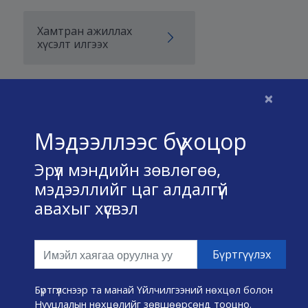
Хамтран ажиллах
хүсэлт илгээх
×
Бидний тухай
Мэдээллээс бүү хоцор
Үйлчилгээний нөхцөл
Эрүүл мэндийн зөвлөгөө,
Нууц хадгалах тухай
мэдээллийг цаг алдалгүй
авахыг хүсвэл
Холбоо барих
Өвчин А-Я
Эмнэлэг хайх
Бүртгүүлснээр та манай Үйлчилгээний нөхцөл болон
Нууцлалын нөхцөлийг зөвшөөрсөнд тооцно.