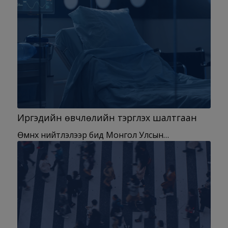
Иргэдийн өвчлөлийн тэргүүлэх шалтгаан
Өмнөх нийтлэлээр бид Монгол Улсын…