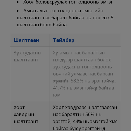
Хоол боловсруулах тогтолцооны эмгэг
Амьсгалын тогтолцооны эмгэгийн
шалтгаант нас баралт байгаа нь тэргүүлэх 5
шалтгаан болж байна.
Шалтгаан
Тайлбар
Зүрх судасны
Хүн амын нас баралтын
шалтгаант
нэгдүгээр шалтгаан болох
зүрх судасны тогтолцооны
өвчний улмаас нас барсан
хүмүүсийн 58.3% нь эрэгтэйчүүд,
41.7% нь эмэгтэйчүүд байгаа
юм
Хорт
Хорт хавдраас шалтгаалсан
хавдрын
нас баралтын 56% нь
шалтгаант
эрэгтэй, 44% нь эмэгтэй хүмүүс
байгаа буюу эрэгтэйчүүд