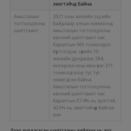
эмэгтэйчүүд байна.
Амьсгалын
2021 оны жилийн эцсийн
тогтолцооны
байдлаар улсын хэмжээнд
шалтгаант
амьсгалын тогтолцооны
өвчний шалтгаант нас
баралтын 965 тохиолдол
бүртгэгдэж, сүүлийн 10
жилийн дунджаас 284,
өнгөрсөн оны мөн үеэс 371
тохиолдлоор тус тус
нэмэгдсэн байна.
Амьсгалын тогтолцооны
өвчний шалтгаант нас
баралтын 57.4% нь эрэгтэй,
42.6% нь эмэгтэйчүүд байгаа
юм.
Дээр дурдагдсан шалтгааны дийлэнх нь эрт