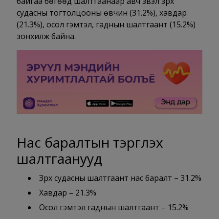
байгаа бөгөөд шалтгаанаар авч үзвэл зүрх
судасны тогтолцооны өвчин (31.2%), хавдар
(21.3%), осол гэмтэл, гаднын шалтгаант (15.2%)
зонхилж байна.
Нас баралтын тэргүүлэх
шалтгаанууд
Зүрх судасны шалтгаант нас баралт – 31.2%
Хавдар – 21.3%
Осол гэмтэл гаднын шалтгаант – 15.2%