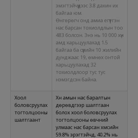
эмэгтэйчүүдээс 3.8 дахин их
байгаа юм.
Өнгөрөгч онд амиа егүүтгэн
нас барсан тохиолдлын тоо
483 болсон. Энэ нь 10 000 хүн
амд харьцуулахад 1.5
байгаа ба сүүлийн 10 жилийн
дунджаас 19, өмнөх онтой
харьцуулахад 32
тохиолдлоор тус тус
нэмэгдсэн байна.
Хоол
Хүн амын нас баралтын
боловсруулах
дөрөвдүгээр шалтгаан
тогтолцооны
болох хоол боловсруулах
шалтгаант
тогтолцооны өвчний
улмаас нас барсан хүмүүсийн
59.8% эрэгтэйчүүд, 40.2% нь