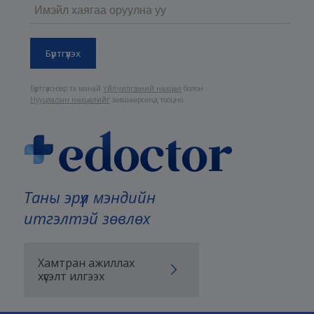
Бүртгүүлснээр та манай
Үйлчилгээний нөхцөл
болон
Нууцлалын нөхцөлийг
зөвшөөрсөнд тооцно.
Таны эрүүл мэндийн
итгэлтэй зөвлөх
Хамтран ажиллах
хүсэлт илгээх