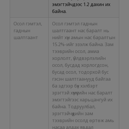
эмэгтэйчүүдээс 1.2 дахин их
байна.
Осол гэмтэл,
Осол гэмтэл гаднын
гаднын
шалтгаант нас баралт нь
шалтгаант
нийт хүн амын нас баралтын
15.2%-ийг эзэлж байна. Зам
тээврийн осол, амиа
хорлолт, үйлдвэрлэлийн
осол, бусдад хорлогдсон,
бусад осол, тодорхой бус
гэсэн шалтгаанууд байгаа
ба эдгээр бүх хэлбэрт
эрэгтэй хүмүүсийн нас баралт
эмэгтэйгээс харьцангуй их
байна. Тодруулбал,
эрэгтэйчүүдийн зам
тээврийн осолд өртөж амь
насаа алдах явдал