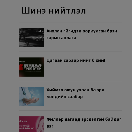
Шинэ нийтлэл
Анхлан гүйгчдэд зориулсан бүрэн
гарын авлага
Цагаан сараар үүнийг бүү хий!
Хиймэл оюун ухаан ба эрүүл
мэндийн салбар
Филлер яагаад эрсдэлтэй байдаг
вэ?