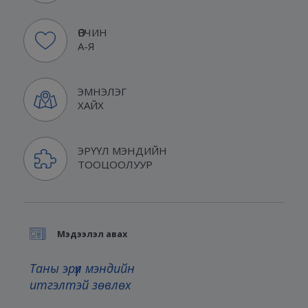
ӨВЧИН
А-Я
ЭМНЭЛЭГ
ХАЙХ
ЭРҮҮЛ МЭНДИЙН
ТООЦООЛУУР
Мэдээлэл авах
Таны эрүүл мэндийн
итгэлтэй зөвлөх