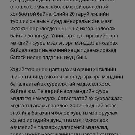
оношлох, эмчлүүлэх боломжтой өвчлөлтэй
холбоотой байна. Сүүлийн 20 гаруй жилийн
туршид хүн амын дунд амьдралын хэв маяг
ихээхэн өөрчлөгдсөн нь ч үүнд ихээр нөлөөлж
байгаа болов уу. Үүний зэрэгцээ иргэдийн эрүүл
мэндийн суурь мэдлэг, эрүүл мэнддээ анхаарах
байдал зэрэг нь өвчний явцыг даамжирахад
багагүй нөлөө үзүүлдэг нь нууц биш.
Хэдийгээр өнөө цагт цахим орчин хөгжлийн
шинэ түвшинд очсон ч эх хэл дээрх эрүүл мэндийн
баталгаатай эх сурвалжтай мэдээлэл хомс
байгаа юм. Та өөрийн эрүүл мэндийн суурь
мэдлэгээ нэмэгдүүлж, баталгаатай эх сурвалжаас
мэдээлэл авахыг зөвлөе. Харин бидний зүгээс
энэхүү үйлд багахан ч болов хувь нэмэр оруулах
хүслээр иргэдийн дунд түгээмэл тохиолдох
өвчлөлийн талаарх дэлгэрэнгүй мэдээлэл,
зөвлөмжийг мэргэжлийн эмч нартай хамтран