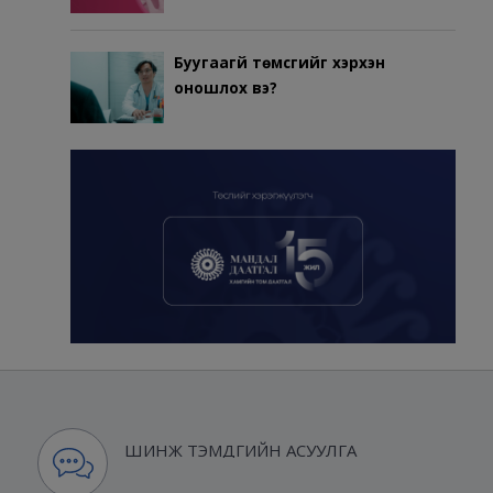
Буугаагүй төмсгийг хэрхэн
оношлох вэ?
ШИНЖ ТЭМДГИЙН АСУУЛГА