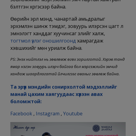
бэлтгэн хүргэсээр байна.
Өөрийн эрүүл мэнд, чанартай амьдралыг
эрхэмлэн шинж тэмдэг, зовуурь илэрсэн цагт л
эмнэлэгт ханддаг хуучинсаг үзлийг халж,
тогтмол үзлэг оношилгоонд
хамрагдаж
хэвшихийг мөн уриалж байна.
PS: Энэхүү нийтлэл нь зөвлөмж өгөх зорилготой. Хэрэв танд
ямар нэгэн зовуурь илэрч байгаа бол мэргэжлийн эмчид
хандаж шаардлагатай үйлчилгээг авахыг зөвлөж байна.
Та эрүүл мэндийн сонирхолтой мэдээллийг
манай цахим хаягуудаас хүлээн авах
боломжтой:
Facebook
,
Instagram
,
Youtube