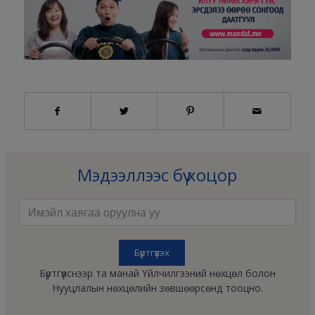
Мэдээллээс бүү хоцор
Бүртгүүлснээр та манай Үйлчилгээний нөхцөл болон
Нууцлалын нөхцөлийн зөвшөөрсөнд тооцно.