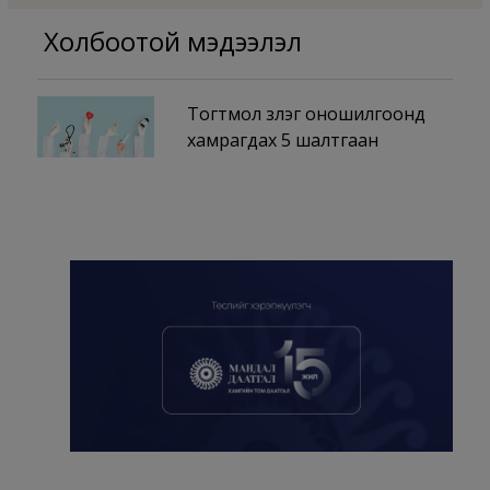
Холбоотой мэдээлэл
Тогтмол үзлэг оношилгоонд
хамрагдах 5 шалтгаан