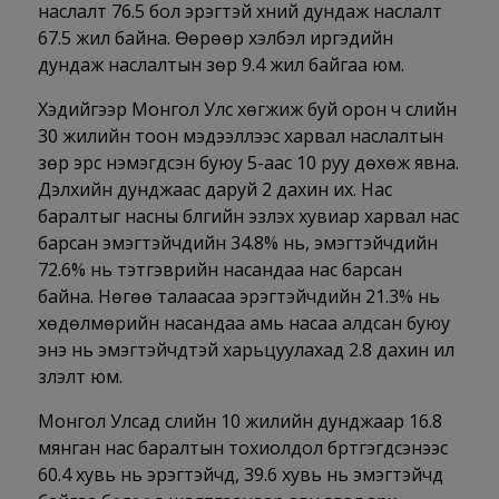
наслалт 76.5 бол эрэгтэй хүний дундаж наслалт
67.5 жил байна. Өөрөөр хэлбэл иргэдийн
дундаж наслалтын зөрүү 9.4 жил байгаа юм.
Хэдийгээр Монгол Улс хөгжиж буй орон ч сүүлийн
30 жилийн тоон мэдээллээс харвал наслалтын
зөрүү эрс нэмэгдсэн буюу 5-аас 10 руу дөхөж явна.
Дэлхийн дунджаас даруй 2 дахин их. Нас
баралтыг насны бүлгийн эзлэх хувиар харвал нас
барсан эмэгтэйчүүдийн 34.8% нь, эмэгтэйчүүдийн
72.6% нь тэтгэврийн насандаа нас барсан
байна. Нөгөө талаасаа эрэгтэйчүүдийн 21.3% нь
хөдөлмөрийн насандаа амь насаа алдсан буюу
энэ нь эмэгтэйчүүдтэй харьцуулахад 2.8 дахин илүү
үзүүлэлт юм.
Монгол Улсад сүүлийн 10 жилийн дунджаар 16.8
мянган нас баралтын тохиолдол бүртгэгдсэнээс
60.4 хувь нь эрэгтэйчүүд, 39.6 хувь нь эмэгтэйчүүд