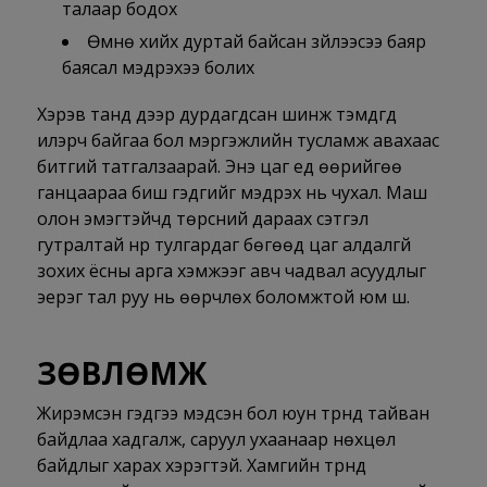
талаар бодох
Өмнө хийх дуртай байсан зүйлээсээ баяр
баясал мэдрэхээ болих
Хэрэв танд дээр дурдагдсан шинж тэмдгүүд
илэрч байгаа бол мэргэжлийн тусламж авахаас
битгий татгалзаарай. Энэ цаг үед өөрийгөө
ганцаараа биш гэдгийг мэдрэх нь чухал. Маш
олон эмэгтэйчүүд төрсний дараах сэтгэл
гутралтай нүүр тулгардаг бөгөөд цаг алдалгүй
зохих ёсны арга хэмжээг авч чадвал асуудлыг
эерэг тал руу нь өөрчлөх боломжтой юм шүү.
ЗӨВЛӨМЖ
Жирэмсэн гэдгээ мэдсэн бол юун түрүүнд тайван
байдлаа хадгалж, саруул ухаанаар нөхцөл
байдлыг харах хэрэгтэй. Хамгийн түрүүнд