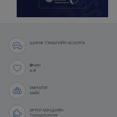
ШИНЖ ТЭМДГИЙН АСУУЛГА
ӨВЧИН
А-Я
ЭМНЭЛЭГ
ХАЙХ
ЭРҮҮЛ МЭНДИЙН
ТООЦООЛУУР