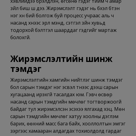
хэвлийдээ бүрэлдүүлэн, өгсөнө гэдэг тийм ч амар
зүйл биш шүү дээ. Жирэмслэлт гэдэг нь бүхэл бүтэн
нэг хүн бий болгож буй процесс учраас аль ч
насанд хүнээс эрүүл мэнд, сэтгэл зүйн хувьд
тодорхой бэлтгэл шаарддаг гэдгийг мартаж
болохгүй.
Жирэмслэлтийн шинж
тэмдэг
Жирэмслэлтийн хамгийн нийтлэг шинж тэмдэг
бол сарын тэмдэг нэг эсвэл түүнээс дээш сарын
хугацаанд ирэхгүй тасалдах юм. Гэвч өсвөр
насанд сарын тэмдгийн мөчлөг тогтворжоогүй
байдаг тул жирэмсэлсэн эсэхээ ялгахад хэцүү. Мөн
сарын тэмдгийн мөчлөг хатуу хоолны дэглэм
барих, өөхний масс бага байх, хооллолтын эмгэг
зэргээс хамааран алдагдах тохиолдолд гардаг