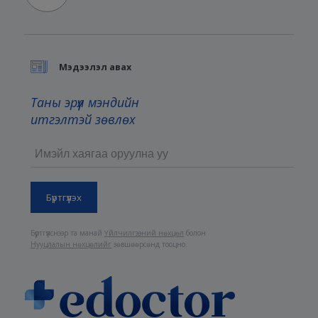
Мэдээлэл авах
Таны эрүүл мэндийн
итгэлтэй зөвлөх
Бүртгүүлснээр та манай
Үйлчилгээний нөхцөл
болон
Нууцлалын нөхцөлийг
зөвшөөрсөнд тооцно.