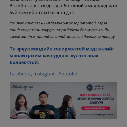
Эцсийн эцэст хүүхэд гэдэг бол хүний амьдралд ирж
буй хамгийн том бэлэг шүү дээ!
PS: Энэхүү нийтлэл нь мэдээлэл олгох зорилготой. Хэрэв
танд ямар нэгэн зовуурь илэрч байгаа бол мэргэжлийн
эмчид хандаж, шаардлагатай зөвлөгөө үйлчилгээг авна уу.
Та эрүүл мэндийн сонирхолтой мэдээллийг
манай цахим хаягуудаас хүлээн авах
боломжтой:
Facebook
,
Instagram
,
Youtube