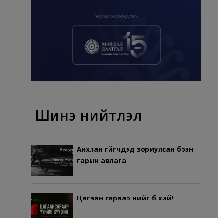
Шинэ нийтлэл
Анхлан гүйгчдэд зориулсан бүрэн
гарын авлага
Цагаан сараар үүнийг бүү хий!