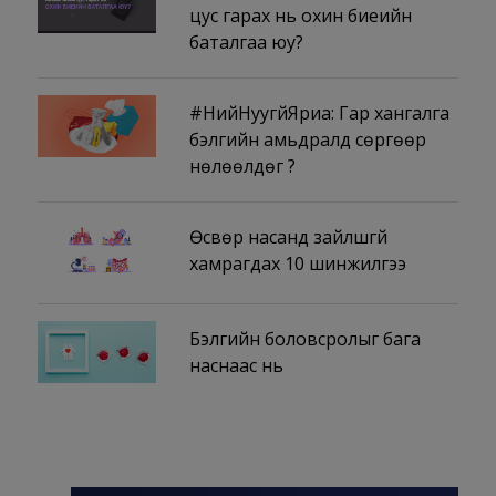
цус гарах нь охин биеийн
баталгаа юу?
#НийНуугүйЯриа: Гар хангалга
бэлгийн амьдралд сөргөөр
нөлөөлдөг үү?
Өсвөр насанд зайлшгүй
хамрагдах 10 шинжилгээ
Бэлгийн боловсролыг бага
наснаас нь