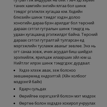
таних хамгийн энгийн ялгаа бол шинж
тэмдэг үргэлжлэх хугацаа юм. Хүүхдийн
блюзийн шинж тэмдэг хэдэн долоо
хоногийн дараа бүрэн арилдаг бол төрсний
дараах сэтгэл гутралын шинж тэмдгүүд нь
удаан хугацаанд үргэлжилдэг байна. Төрсний
дараах сэтгэл гутралтай тулгарсан үед
мэргэжлийн тусламж авахыг зөвлөе. Энэ нь
огт санаа зовж, ичих асуудал биш шийдэл
эрэлхийлж, ярилцаж илаарших зүйл юм шүү.
Нийтлэг илрэх шинж тэмдгүүдээс дурдвал:
Хүүхдээ хүлээж авах, ээж болсноо
зөвшөөрөхөд хүндрэлтэй. (Хүйн холбоог
мэдрэхгүй байх)
Ядарч сульдах
Өөрийгөө хэрэгцээгүй болсон мэт мэдрэх
Өөртөө болон хүүхдэдээ хохирол учруулах