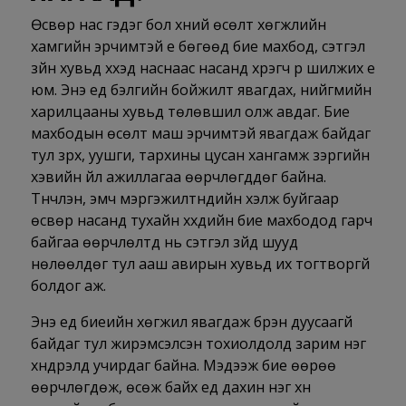
Өсвөр нас гэдэг бол хүний өсөлт хөгжлийн
хамгийн эрчимтэй үе бөгөөд бие махбод, сэтгэл
зүйн хувьд хүүхэд наснаас насанд хүрэгч рүү шилжих үе
юм. Энэ үед бэлгийн бойжилт явагдах, нийгмийн
харилцааны хувьд төлөвшил олж авдаг. Бие
махбодын өсөлт маш эрчимтэй явагдаж байдаг
тул зүрх, уушги, тархины цусан хангамж зэргийн
хэвийн үйл ажиллагаа өөрчлөгддөг байна.
Түүнчлэн, эмч мэргэжилтнүүдийн хэлж буйгаар
өсвөр насанд тухайн хүүхдийн бие махбодод гарч
байгаа өөрчлөлтүүд нь сэтгэл зүйд шууд
нөлөөлдөг тул ааш авирын хувьд их тогтворгүй
болдог аж.
Энэ үед биеийн хөгжил явагдаж бүрэн дуусаагүй
байдаг тул жирэмсэлсэн тохиолдолд зарим нэг
хүндрэлүүд учирдаг байна. Мэдээж бие өөрөө
өөрчлөгдөж, өсөж байх үед дахин нэг хүн