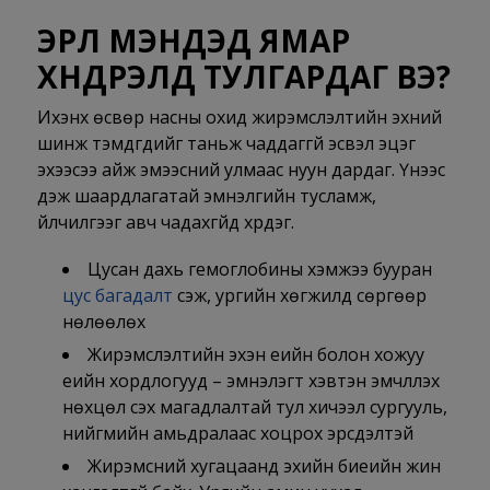
ЭРҮҮЛ МЭНДЭД ЯМАР
ХҮНДРЭЛҮҮД ТУЛГАРДАГ ВЭ?
Ихэнх өсвөр насны охид жирэмслэлтийн эхний
шинж тэмдгүүдийг таньж чаддаггүй эсвэл эцэг
эхээсээ айж эмээсний улмаас нуун дардаг. Үүнээс
үүдэж шаардлагатай эмнэлгийн тусламж,
үйлчилгээг авч чадахгүйд хүрдэг.
Цусан дахь гемоглобины хэмжээ бууран
цус багадалт
үүсэж, ургийн хөгжилд сөргөөр
нөлөөлөх
Жирэмслэлтийн эхэн үеийн болон хожуу
үеийн хордлогууд – эмнэлэгт хэвтэн эмчлүүлэх
нөхцөл үүсэх магадлалтай тул хичээл сургууль,
нийгмийн амьдралаас хоцрох эрсдэлтэй
Жирэмсний хугацаанд эхийн биеийн жин