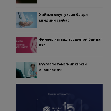
Хиймэл оюун ухаан ба эрүүл
мэндийн салбар
Филлер яагаад эрсдэлтэй байдаг
вэ?
Буугаагүй төмсгийг хэрхэн
оношлох вэ?