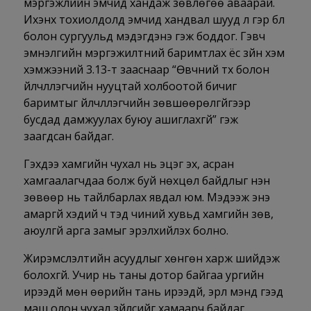
мэргэжлийн эмчид хандаж зөвлөгөө аваарай.
Ихэнх тохиолдолд эмчид хандвал шууд л гэр бүл
болон сургуульд мэдэгдэнэ гэж боддог. Гэвч
эмнэлгийн мэргэжилтний баримтлах ёс зүйн хэм
хэмжээний 3.13-т зааснаар “Өвчний түүх болон
үйлчлүүлэгчийн нууцтай холбоотой бичиг
баримтыг үйлчлүүлэгчийн зөвшөөрөлгүйгээр
бусдад дамжуулах буюу ашиглахгүй” гэж
заагдсан байдаг.
Гэхдээ хамгийн чухал нь эцэг эх, асран
хамгаалагчдаа болж буй нөхцөл байдлыг үнэн
зөвөөр нь тайлбарлах явдал юм. Мэдээж энэ
амаргүй хэдий ч тэд чиний хувьд хамгийн зөв,
аюулгүй арга замыг эрэлхийлэх болно.
Жирэмслэлтийн асуудлыг хөнгөн харж шийдэж
болохгүй. Учир нь таны дотор байгаа ургийн
ирээдүй мөн өөрийн тань ирээдүй, эрүүл мэнд гээд
маш олон чухал зүйлсийг хамаарч байдаг.