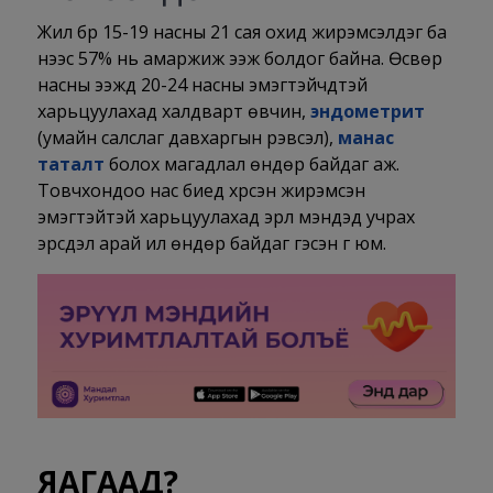
Жил бүр 15-19 насны 21 сая охид жирэмсэлдэг ба
үүнээс 57% нь амаржиж ээж болдог байна. Өсвөр
насны ээжүүд 20-24 насны эмэгтэйчүүдтэй
харьцуулахад халдварт өвчин,
эндометрит
(умайн салслаг давхаргын үрэвсэл),
манас
таталт
болох магадлал өндөр байдаг аж.
Товчхондоо нас биед хүрсэн жирэмсэн
эмэгтэйтэй харьцуулахад эрүүл мэндэд учрах
эрсдэл арай илүү өндөр байдаг гэсэн үг юм.
ЯАГААД?