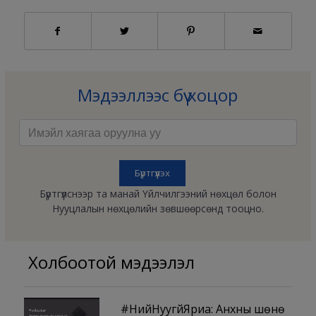
Мэдээллээс бүү хоцор
Бүртгүүлснээр та манай Үйлчилгээний нөхцөл болон
Нууцлалын нөхцөлийн зөвшөөрсөнд тооцно.
Холбоотой мэдээлэл
#НийНуугүйЯриа: Анхны шөнө