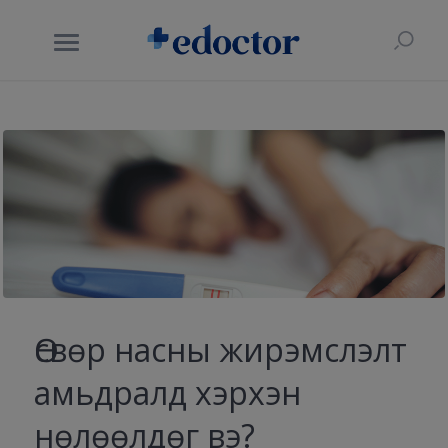
Өсвөр насны жирэмслэлт
амьдралд хэрхэн
нөлөөлдөг вэ?