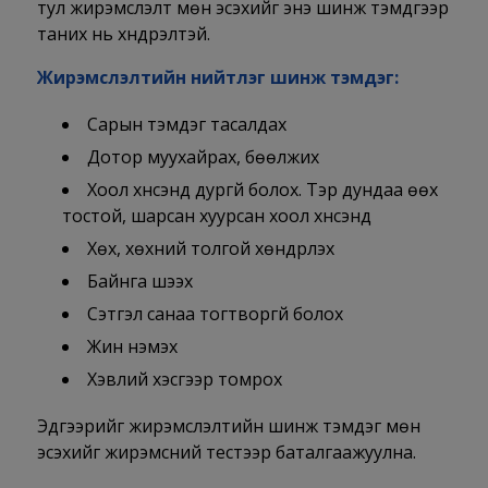
тул жирэмслэлт мөн эсэхийг энэ шинж тэмдгээр
таних нь хүндрэлтэй.
Жирэмслэлтийн нийтлэг шинж тэмдэг:
Сарын тэмдэг тасалдах
Дотор муухайрах, бөөлжих
Хоол хүнсэнд дургүй болох. Тэр дундаа өөх
тостой, шарсан хуурсан хоол хүнсэнд
Хөх, хөхний толгой хөндүүрлэх
Байнга шээх
Сэтгэл санаа тогтворгүй болох
Жин нэмэх
Хэвлий хэсгээр томрох
Эдгээрийг жирэмслэлтийн шинж тэмдэг мөн
эсэхийг жирэмсний тестээр баталгаажуулна.