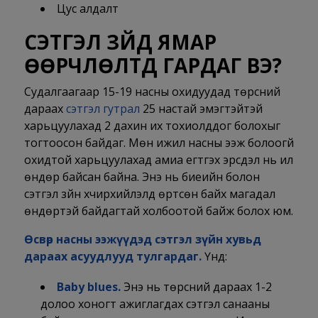
Цус алдалт
СЭТГЭЛ ЗҮЙД ЯМАР
ӨӨРЧЛӨЛТҮҮД ГАРДАГ ВЭ?
Судалгаагаар 15-19 насны охидуудад төрсний
дараах
сэтгэл гутрал
25 настай эмэгтэйтэй
харьцуулахад 2 дахин их тохиолддог болохыг
тогтоосон байдаг. Мөн ижил насны ээж болоогүй
охидтой харьцуулахад амиа егүүтгэх эрсдэл нь илүү
өндөр байсан байна. Энэ нь биеийн болон
сэтгэл зүйн хүчирхийлэлд өртсөн байх магадал
өндөртэй байдагтай холбоотой байж болох юм.
Өсвөр насны ээжүүдэд сэтгэл зүйн хувьд
дараах асуудлууд тулгардаг.
Үүнд:
Baby blues.
Энэ нь төрсний дараах 1-2
долоо хоногт ажиглагдах сэтгэл санааны