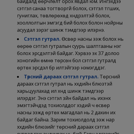
байдалд өөрчлөлт орох явдал юм. Ингэхдээ
сэтгэл санаа тогтворгүй болох, сэтгэл түгших,
гуниглах, төвлөрөхөд хүндрэлтэй болох,
хооллолтын эмгэгүүд бий болох болон нойрны
асуудал зэрэг шинж тэмдгээр илэрнэ.
Сэтгэл гутрал
.
Өсвөр насны ээж болох нь
өөрөө сэтгэл гутралын суурь шалтгааны нэг
болох эрсдэлтэй байдаг. Хэрвээ эх 37 долоо
хоногийн өмнө төрсөн бол сэтгэл гутралд
өртөх эрсдэл бүр илүүтэйгээр нэмэгддэг.
Төрсний дараах сэтгэл гутрал.
Төрсний
дараах сэтгэл гутрал нь хүүхдийн блюзтэй
харьцуулахад илүү хүнд шинж тэмдгээр
илэрдэг. Энэ сэтгэл зүйн байдал нь ихэнх
эмэгтэйчүүдэд тохиолддог хэдий ч өсвөр
насны ээжүүд өртөх магадлал нь 2 дахин их
байдаг байна. Зарим тохиолдолд ээж нар
хүүхдийн блюзийг төрсний дараах сэтгэл
гутрал гэж андуурах нь бий. Гэвч эдгээрийг