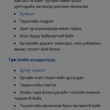
хангалтгүй байх. Ургийн амин чухал
эрхтнүүдийн хөгжилд сөргөөр нөлөөлөх
Зулбалт
Төрөхийн хүндрэл
Ураг хугацаанаасаа өмнө төрөх
Ихэс буруу байрлалтай байх
Артерийн даралт нэмэгдэх, үүнээс улбаалан
манас таталт бий болох
Төрөх үеийн хүндрэлүүд:
Дутуу төрөлт
Ургийн хүчил төрөгчийн дутагдал
Төрөх үеийн гэмтэл
Эхийн тааз болон ургийн толгойн хэмжээ
таарахгүй байх
Төрөлтийн механизм бүрэн хөгжөөгүй байх