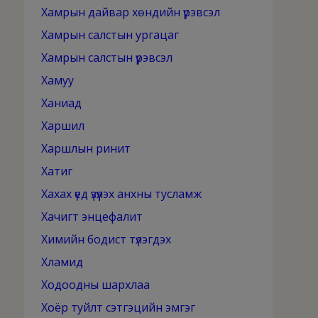
Хамрын дайвар хөндийн үрэвсэл
Хамрын салстын ургацаг
Хамрын салстын үрэвсэл
Хамуу
Ханиад
Харшил
Харшлын ринит
Хатиг
Хахах үед үзүүлэх анхны тусламж
Хачигт энцефалит
Химийн бодист түлэгдэх
Хламид
Ходоодны шархлаа
Хоёр туйлт сэтгэцийн эмгэг