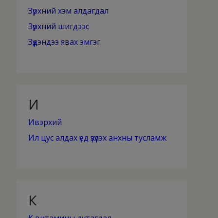
Зүрхний хэм алдагдал
Зүрхний шигдээс
Зүүдэндээ явах эмгэг
И
Ивэрхий
Ил цус алдах үед үзүүлэх анхны тусламж
К