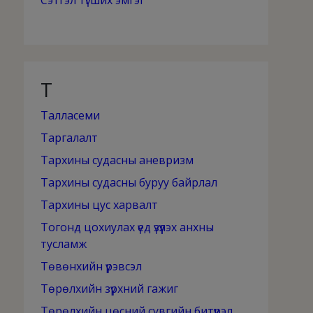
Сэтгэл түгших эмгэг
Т
Талласеми
Таргалалт
Тархины судасны аневризм
Тархины судасны буруу байрлал
Тархины цус харвалт
Тогонд цохиулах үед үзүүлэх анхны
тусламж
Төвөнхийн үрэвсэл
Төрөлхийн зүрхний гажиг
Төрөлхийн цөсний сувгийн битүүрэл