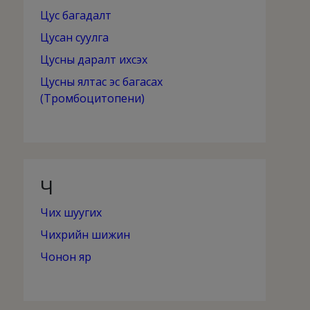
Цус багадалт
Цусан суулга
Цусны даралт ихсэх
Цусны ялтас эс багасах
(Тромбоцитопени)
Ч
Чих шуугих
Чихрийн шижин
Чонон яр