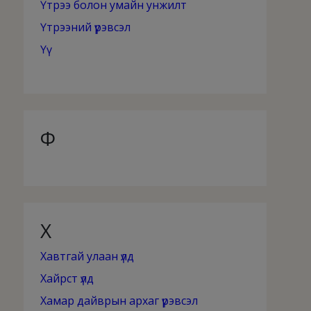
Үтрээ болон умайн унжилт
Үтрээний үрэвсэл
Үү
Ф
Х
Хавтгай улаан үлд
Хайрст үлд
Хамар дайврын архаг үрэвсэл