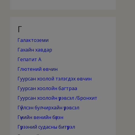
Г
Галактоземи
Гахайн хавдар
Гепатит А
Глютений өвчин
Гуурсан хоолой тэлэгдэх өвчин
Гуурсан хоолойн багтраа
Гуурсан хоолойн үрэвсэл /Бронхит
Гүйлсэн булчирхайн үрэвсэл
Гүнийн венийн бүлэн
Гүрээний судасны битүүрэл