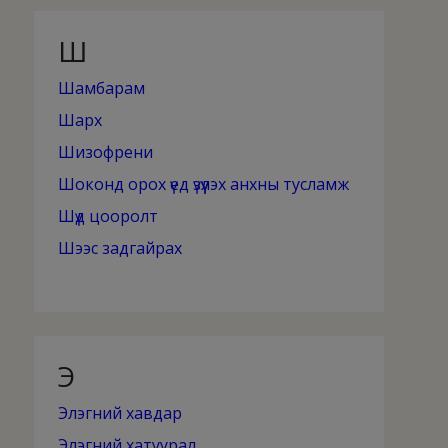
Ш
Шамбарам
Шарх
Шизофрени
Шоконд орох үед үзүүлэх анхны тусламж
Шүд цооролт
Шээс задгайрах
Э
Элэгний хавдар
Элэгний хатуурал