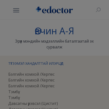
Өвчин А-Я
Эрүүл мэндийн мэдээллийн баталгаатай эх
сурвалж
ТҮГЭЭМЭЛ ХАНДАЛТТАЙ ИЛЭРЦҮҮД
Бэлгийн хомхой /Херпес
Бэлгийн хомхой /Херпес
Бэлгийн хомхой /Херпес
Тэмбүү
Тэмбүү
Давсагны үрэвсэл (Цистит)