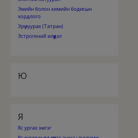
Эмийн болон химийн бодисын
хордлого
Эрүү зуурах (Татран)
Эстрогений илүүдэл
Ю
Я
Яс ургах эмгэг
Яс хугарах үед үзүүлэх анхны тусламж