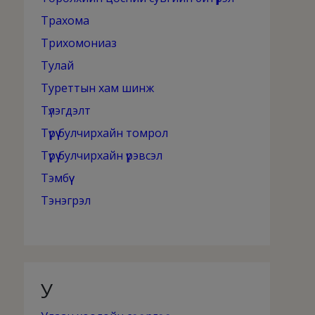
Трахома
Трихомониаз
Тулай
Туреттын хам шинж
Түлэгдэлт
Түрүү булчирхайн томрол
Түрүү булчирхайн үрэвсэл
Тэмбүү
Тэнэгрэл
У