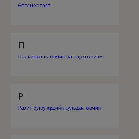
Өтгөн хаталт
П
Паркинсоны өвчин ба парксонизм
Р
Рахит буюу хүүхдийн сульдаа өвчин