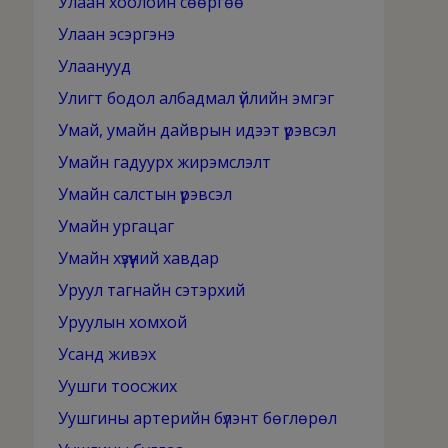
Улаан хоолойн сөөргөө
Улаан эсэргэнэ
Улаанууд
Улигт бодол албадмал үйлийн эмгэг
Умай, умайн дайврын идээт үрэвсэл
Умайн гадуурх жирэмслэлт
Умайн салстын үрэвсэл
Умайн ургацаг
Умайн хүзүүний хавдар
Уруул тагнайн сэтэрхий
Уруулын хомхой
Усанд живэх
Уушги тоосжих
Уушгины артерийн бүлэнт бөглөрөл