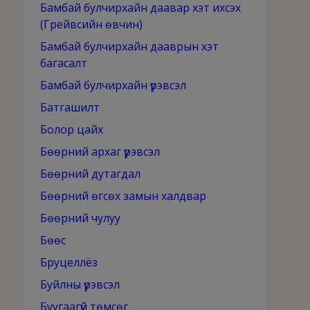
Бамбай булчирхайн даавар хэт ихсэх
(Грейвсийн өвчин)
Бамбай булчирхайн дааврын хэт
багасалт
Бамбай булчирхайн үрэвсэл
Батгашилт
Болор цайх
Бөөрний архаг үрэвсэл
Бөөрний дутагдал
Бөөрний өгсөх замын халдвар
Бөөрний чулуу
Бөөс
Бруцеллёз
Буйлны үрэвсэл
Буугаагүй төмсөг