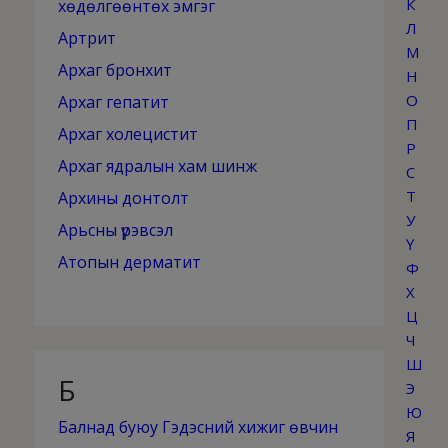
К
хөдөлгөөнтөх эмгэг
Л
Артрит
М
Архаг бронхит
Н
О
Архаг гепатит
П
Архаг холецистит
Р
Архаг ядралын хам шинж
С
Т
Архины донтолт
У
Арьсны үрэвсэл
Ү
Атопын дерматит
Ф
Х
Ц
Ч
Ш
Б
Э
Ю
Балнад буюу Гэдэсний хижиг өвчин
Я