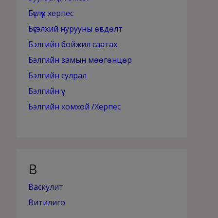
Бүслүүр херпес
Бүсэлхий нурууны өвдөлт
Бэлгийн бойжил саатах
Бэлгийн замын мөөгөнцөр
Бэлгийн сулрал
Бэлгийн үү
Бэлгийн хомхой /Херпес
В
Васкулит
Витилиго