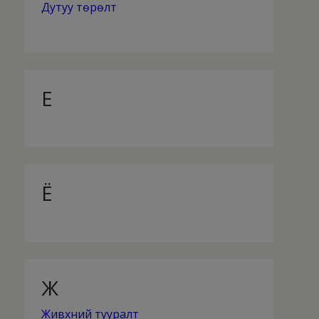
Дутуу төрөлт
Е
Ё
Ж
Живхний тууралт