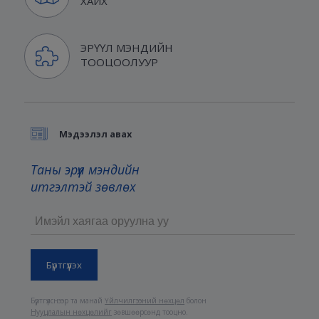
ХАЙХ
ЭРҮҮЛ МЭНДИЙН
ТООЦООЛУУР
Мэдээлэл авах
Таны эрүүл мэндийн
итгэлтэй зөвлөх
Бүртгүүлснээр та манай
Үйлчилгээний нөхцөл
болон
Нууцлалын нөхцөлийг
зөвшөөрсөнд тооцно.