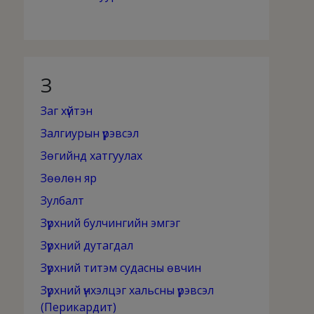
З
Заг хүйтэн
Залгиурын үрэвсэл
Зөгийнд хатгуулах
Зөөлөн яр
Зулбалт
Зүрхний булчингийн эмгэг
Зүрхний дутагдал
Зүрхний титэм судасны өвчин
Зүрхний үнхэлцэг хальсны үрэвсэл
(Перикардит)