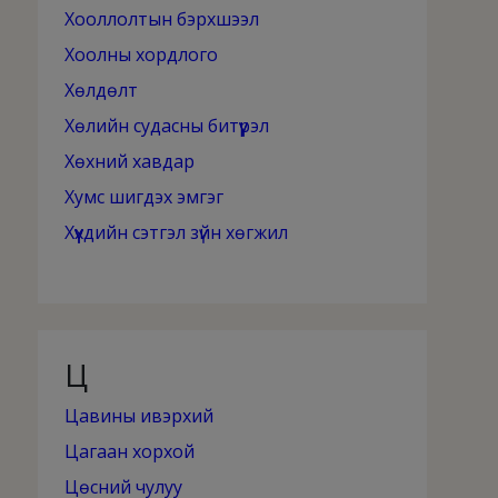
Хооллолтын бэрхшээл
Хоолны хордлого
Хөлдөлт
Хөлийн судасны битүүрэл
Хөхний хавдар
Хумс шигдэх эмгэг
Хүүхдийн сэтгэл зүйн хөгжил
Ц
Цавины ивэрхий
Цагаан хорхой
Цөсний чулуу