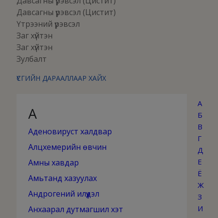
Давсагны үрэвсэл (Цистит)
Давсагны үрэвсэл (Цистит)
Үтрээний үрэвсэл
Заг хүйтэн
Заг хүйтэн
Зулбалт
ҮСГИЙН ДАРААЛЛААР ХАЙХ
А
А
Б
В
Аденовируст халдвар
Г
Алцхемерийн өвчин
Д
Е
Амны хавдар
Ё
Амьтанд хазуулах
Ж
Андрогений илүүдэл
З
И
Анхаарал дутмагшил хэт