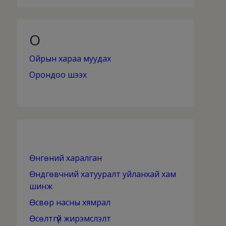
О
Ойрын хараа муудах
Орондоо шээх
Өнгөний харалган
Өндгөвчний хатууралт уйланхай хам
шинж
Өсвөр насны хямрал
Өсөлтгүй жирэмслэлт