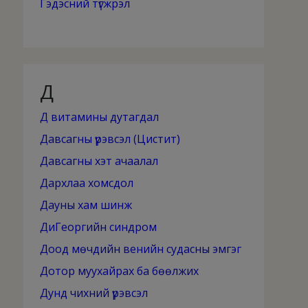
Гэдэсний түгжрэл
Д
Д витамины дутагдал
Давсагны үрэвсэл (Цистит)
Давсагны хэт ачаалал
Дархлаа хомсдол
Дауны хам шинж
ДиГеоргийн синдром
Доод мөчдийн венийн судасны эмгэг
Дотор муухайрах ба бөөлжих
Дунд чихний үрэвсэл