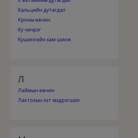
К витамины дутагдал
Кальцийн дутагдал
Кроны өвчин
Ку чичрэг
Кушингийн хам шинж
Л
Лаймын өвчин
Лактозын хэт мэдрэгшил