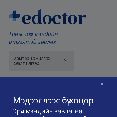
Таны эрүүл мэндийн
итгэлтэй зөвлөх
Хамтран ажиллах
хүсэлт илгээх
×
Бидний тухай
Мэдээллээс бүү хоцор
Үйлчилгээний нөхцөл
Эрүүл мэндийн зөвлөгөө,
Нууц хадгалах тухай