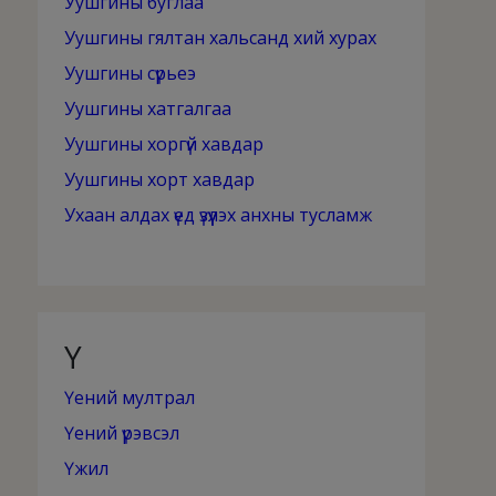
Уушгины буглаа
Уушгины гялтан хальсанд хий хурах
Уушгины сүрьеэ
Уушгины хатгалгаа
Уушгины хоргүй хавдар
Уушгины хорт хавдар
Ухаан алдах үед үзүүлэх анхны тусламж
Ү
Үений мултрал
Үений үрэвсэл
Үжил