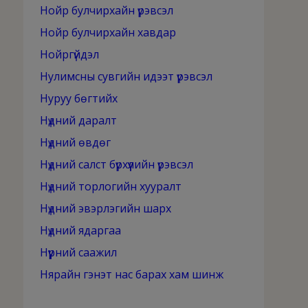
Нойр булчирхайн үрэвсэл
Нойр булчирхайн хавдар
Нойргүйдэл
Нулимсны сувгийн идээт үрэвсэл
Нуруу бөгтийх
Нүдний даралт
Нүдний өвдөг
Нүдний салст бүрхүүлийн үрэвсэл
Нүдний торлогийн хууралт
Нүдний эвэрлэгийн шарх
Нүдний ядаргаа
Нүүрний саажил
Нярайн гэнэт нас барах хам шинж