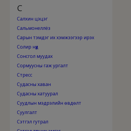
С
Салхин цэцэг
Сальмонеллёз
Сарын тэмдэг их хэмжээгээр ирэх
Солир нүд
Сонсгол муудах
Сормуусны гаж ургалт
Стресс
Судасны хаван
Судасны хатуурал
Суудлын мэдрэлийн өвдөлт
Суулгалт
Сэтгэл гутрал