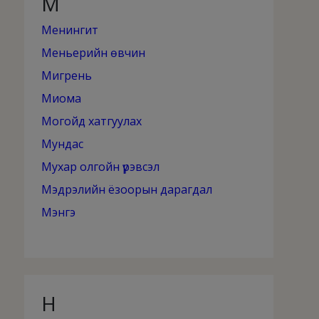
М
Менингит
Меньерийн өвчин
Мигрень
Миома
Могойд хатгуулах
Мундас
Мухар олгойн үрэвсэл
Мэдрэлийн ёзоорын дарагдал
Мэнгэ
Н