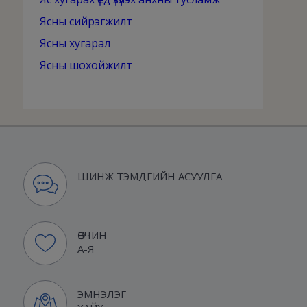
Ясны сийрэгжилт
Ясны хугарал
Ясны шохойжилт
ШИНЖ ТЭМДГИЙН АСУУЛГА
ӨВЧИН
А-Я
ЭМНЭЛЭГ