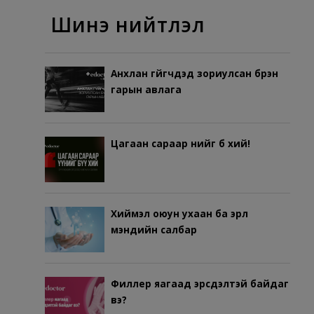
Шинэ нийтлэл
Анхлан гүйгчдэд зориулсан бүрэн
гарын авлага
Цагаан сараар үүнийг бүү хий!
Хиймэл оюун ухаан ба эрүүл
мэндийн салбар
Филлер яагаад эрсдэлтэй байдаг
вэ?