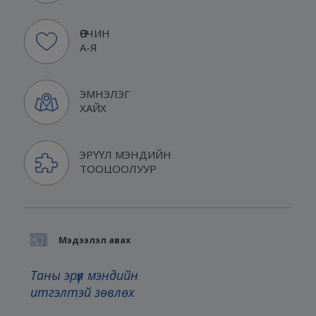
ӨВЧИН
А-Я
ЭМНЭЛЭГ
ХАЙХ
ЭРҮҮЛ МЭНДИЙН
ТООЦООЛУУР
Мэдээлэл авах
Таны эрүүл мэндийн
итгэлтэй зөвлөх