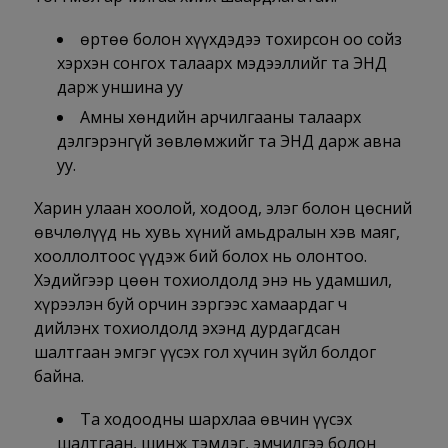
Өөртөө болон хүүхдэдээ тохирсон оо сойз
хэрхэн сонгох талаарх мэдээллийг та ЭНД
дарж уншина уу
Амны хөндийн арчилгааны талаарх
дэлгэрэнгүй зөвлөмжийг та ЭНД дарж авна
уу.
Харин улаан хоолой, ходоод, элэг болон цөсний
өвчлөлүүд нь хувь хүний амьдралын хэв маяг,
хооллолтоос үүдэж бий болох нь олонтоо.
Хэдийгээр цөөн тохиолдолд энэ нь удамшил,
хүрээлэн буй орчин зэргээс хамаардаг ч
дийлэнх тохиолдолд эхэнд дурдагдсан
шалтгаан эмгэг үүсэх гол хүчин зүйл болдог
байна.
Та ходоодны шархлаа өвчин үүсэх
шалтгаан, шинж тэмдэг, эмчилгээ болон