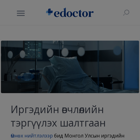
Иргэдийн өвчлөлийн
тэргүүлэх шалтгаан
Өмнөх нийтлэлээр
бид Монгол Улсын иргэдийн