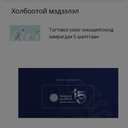
Холбоотой мэдээлэл
Тогтмол үзлэг оношилгоонд
хамрагдах 5 шалтгаан