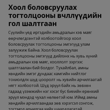
Хоол боловсруулах
тогтолцооны өвчлөлүүдийн
гол шалтгаан
Сүүлийн үед иргэдийн амьдралын хэв маяг
өөрчлөгдсөнтэй холбоотойгоор хоол
боловсруулах тогтолцооны эмгэгүүд улам
залуужиж байна. Хоол боловсруулах
тогтолцооны эмгэгүүд дийлэнх нь хувь хүний
амьдралын хэв маяг, хооллолт зэргээс
шалтгаалан бий болдог. Тухайлбал, амны
хөндийн эмгэг дундаас хамгийн нийтлэг
тохиолдлх шүд цооролт нь хувийн арчилгаатай
нягт холбоотой. Шүд эрүүл байх нь зөвхөн
гадаад үзэмжийн нэг хэсэг бус биеийн ерөнхий
эрүүл мэндэд чухал нөлөөтэй юм. Иймд амны
хөндийн арчилгаандаа зөв хэрэгсэл сонгож,
тогтмол арчилгаа хийх шаардлагатай.