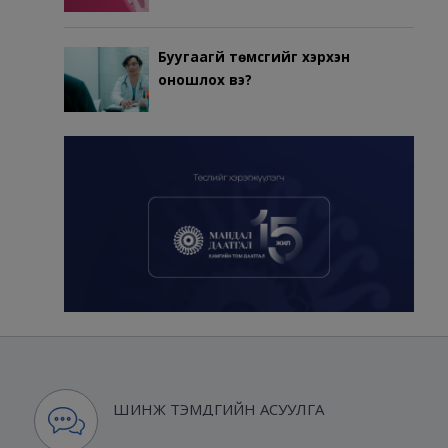
Буугаагүй төмсгийг хэрхэн
оношлох вэ?
ШИНЖ ТЭМДГИЙН АСУУЛГА