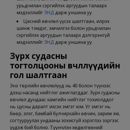
урьдчилан сэргийлэх аргуудын талаарх
мэдээллийг
ЭНД
дарж уншина уу.
Цөсний өвчлөл үүсэх шалтгаан, илрэх
шинж тэмдэг, эмчилгээ болон урьдчилан
сэргийлэх аргуудын талаарх дэлгэрэнгүй
мэдээллийг
ЭНД
дарж уншина уу.
Зүрх судасны
тогтолцооны өвчлөлүүдийн
гол шалтгаан
Энэ төрлийн өвчлөлүүд нь 40 болон түүнээс
дээш насанд нийтлэг ажиглагддаг. Зүрх судасны
өвчлөл дундаас хамгийн нийтлэг тохиолддог
нь цусны даралт ихсэх эмгэг юм. Уг эмгэг нь
бөөр, элэг, бамбай булчирхайн өвчин, зарим эм,
согтууруулах ундааны зохисгүй хэрэглээ зэргээс
үүдэж бий болно. Түүнчлэн хөдөлгөөний