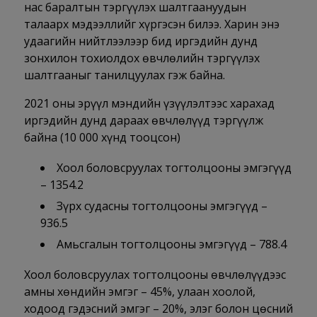
нас баралтын тэргүүлэх шалтгаануудын
талаарх мэдээллийг хүргэсэн билээ. Харин энэ
удаагийн нийтлээлээр бид иргэдийн дунд
зонхилон тохиолдох өвчлөлийн тэргүүлэх
шалтгааныг танилцуулах гэж байна.
2021 оны эрүүл мэндийн үзүүлэлтээс харахад
иргэдийн дунд дараах өвчлөлүүд тэргүүлж
байна (10 000 хүнд тооцсон)
Хоол боловсруулах тогтолцооны эмгэгүүд
– 1354.2
Зүрх судасны тогтолцооны эмгэгүүд –
936.5
Амьсгалын тогтолцооны эмгэгүүд – 788.4
Хоол боловсруулах тогтолцооны өвчлөлүүдээс
амны хөндийн эмгэг – 45%, улаан хоолой,
ходоод гэдэсний эмгэг – 20%, элэг болон цөсний