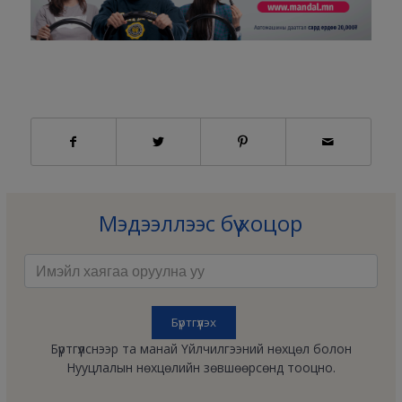
Мэдээллээс бүү хоцор
Бүртгүүлснээр та манай Үйлчилгээний нөхцөл болон
Нууцлалын нөхцөлийн зөвшөөрсөнд тооцно.