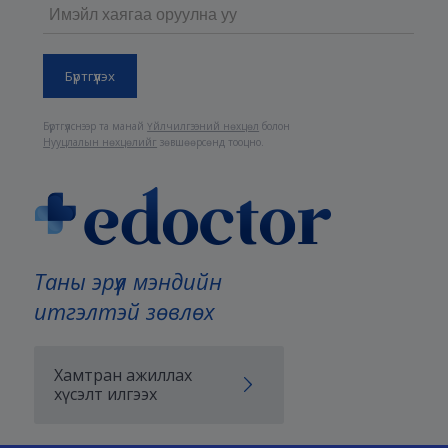
Бүртгүүлснээр та манай
Үйлчилгээний нөхцөл
болон
Нууцлалын нөхцөлийг
зөвшөөрсөнд тооцно.
Таны эрүүл мэндийн
итгэлтэй зөвлөх
Хамтран ажиллах
хүсэлт илгээх