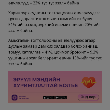
өвчлөлүүд – 23% тус тус эзэлж байна.
Харин зүрх судасны тогтолцооны өвчлөлүүдээс
цусны даралт ихсэх өвчин хамгийн их буюу
51%-ийг эзэлж, зүрхний ишемит өвчин 20%-ийг
эзэлж байна.
Амьсгалын тогтолцооны өвчлөлүүдээс агаар
дуслын замаар дамжих халдвар болох ханиад,
томуу, хатгалгаа – 41%, цочмог бронхит – 9.3%,
уушгины архаг бөглөрөлт өвчин 15%-ийг тус тус
эзэлж байна.