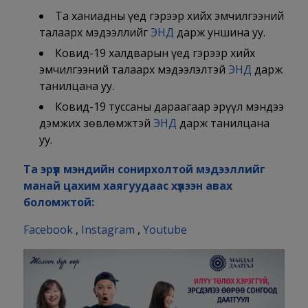
Та ханиадны үед гэрээр хийх эмчилгээний
талаарх мэдээллийг
ЭНД
дарж уншина уу.
Ковид-19 халдварын үед гэрээр хийх
эмчилгээний талаарх мэдээлэлтэй
ЭНД
дарж
танилцана уу.
Ковид-19 туссаны дараагаар эрүүл мэндээ
дэмжих зөвлөмжтэй
ЭНД
дарж танилцана
уу.
Та эрүүл мэндийн сонирхолтой мэдээллийг
манай цахим хаягуудаас хүлээн авах
боломжтой:
Facebook
,
Instagram
,
Youtube