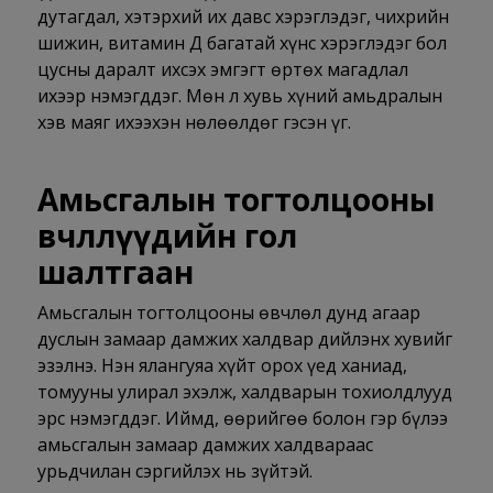
дутагдал, хэтэрхий их давс хэрэглэдэг, чихрийн
шижин, витамин Д багатай хүнс хэрэглэдэг бол
цусны даралт ихсэх эмгэгт өртөх магадлал
ихээр нэмэгддэг. Мөн л хувь хүний амьдралын
хэв маяг ихээхэн нөлөөлдөг гэсэн үг.
Амьсгалын тогтолцооны
өвчлөлүүдийн гол
шалтгаан
Амьсгалын тогтолцооны өвчлөл дунд агаар
дуслын замаар дамжих халдвар дийлэнх хувийг
эзэлнэ. Нэн ялангуяа хүйт орох үед ханиад,
томууны улирал эхэлж, халдварын тохиолдлууд
эрс нэмэгддэг. Иймд, өөрийгөө болон гэр бүлээ
амьсгалын замаар дамжих халдвараас
урьдчилан сэргийлэх нь зүйтэй.