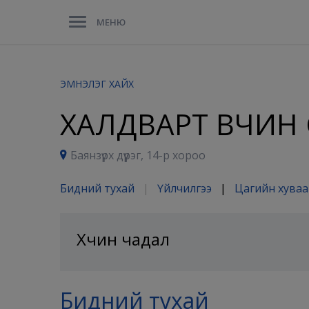
МЕНЮ
ЭМНЭЛЭГ ХАЙХ
ХАЛДВАРТ ӨВЧИН
Баянзүрх дүүрэг, 14-р хороо
Бидний тухай
|
Үйлчилгээ
|
Цагийн хува
Хүчин чадал
Бидний тухай