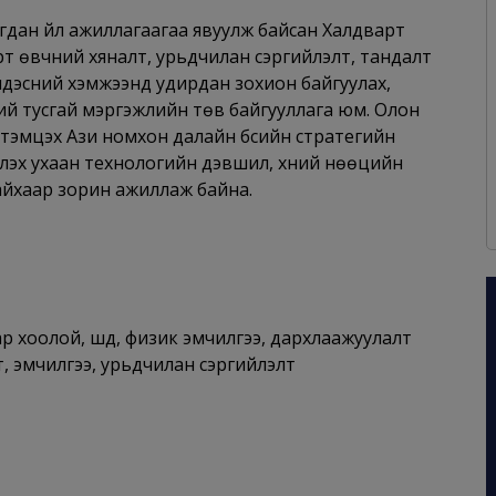
агдан үйл ажиллагаагаа явуулж байсан Халдварт
т өвчний хяналт, урьдчилан сэргийлэлт, тандалт
үндэсний хэмжээнд удирдан зохион байгуулах,
бүхий тусгай мэргэжлийн төв байгууллага юм. Олон
й тэмцэх Ази номхон далайн бүсийн стратегийн
нжлэх ухаан технологийн дэвшил, хүний нөөцийн
айхаар зорин ажиллаж байна.
мар хоолой, шүд, физик эмчилгээ, дархлаажуулалт
, эмчилгээ, урьдчилан сэргийлэлт