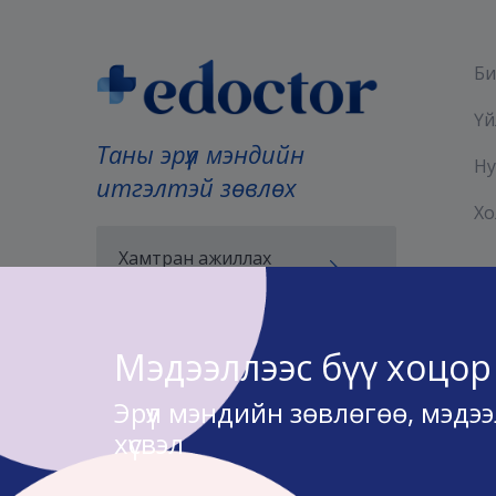
Би
Үй
Таны эрүүл мэндийн
Ну
итгэлтэй зөвлөх
Хо
Хамтран ажиллах
хүсэлт илгээх
Мэдээллээс бүү хоцор
Эрүүл мэндийн зөвлөгөө, мэдэ
хүсвэл