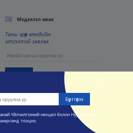
Мэдээлэл авах
Таны эрүүл мэндийн
итгэлтэй зөвлөх
×
Бүртгүүлснээр та манай
Үйлчилгээний нөхцөл
болон
Нууцлалын нөхцөлийг
зөвшөөрсөнд тооцно.
а манай Үйлчилгээний нөхцөл болон Нууцлалын
шөөрсөнд тооцно.