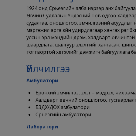
1924 онд Сүрьеэгийн алба нэрээр анх байгуул
Өвчин Судлалын Үндэсний Төв өдгөө халдвар
судалгаа, оношлогоо, эмчилгээний асуудлыг 
мэргэжил арга зүйн удирдлагаар хангах үүрэг 
улсын эрүүл мэндийн дүрэм, халдварт өвчинтэ
шаардлага, шалгуур үзүүлэлтийг хангасан, ши
тогтвортой хөгжлийг дэмжигч байгууллага б
Үйлчилгээ
Амбулатори
Ерөнхий эмчилгээ, үзлэг – мэдрэл, чих ха
Халдварт өвчний оношлогоо, тусгаарлалт
БЗДХ/ДОХ амбулатори
Сүрьеэгийн амбулатори
Лаборатори