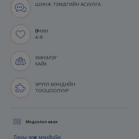
ШИНЖ ТЭМДГИЙН АСУУЛГА
ӨВЧИН
А-Я
ЭМНЭЛЭГ
ХАЙХ
ЭРҮҮЛ МЭНДИЙН
ТООЦООЛУУР
Мэдээлэл авах
Таны эрүүл мэндийн