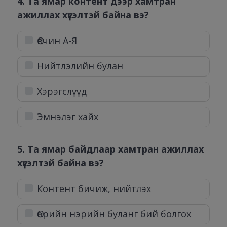
4. Та ямар контент дээр хамтран
ажиллах хүсэлтэй байна вэ?
Өвчин А-Я
Нийтлэлийн булан
Хэрэгслүүд
Эмнэлэг хайх
5. Та ямар байдлаар хамтран ажиллах
хүсэлтэй байна вэ?
Контент бичиж, нийтлэх
Өөрийн нэрийн буланг бий болгох