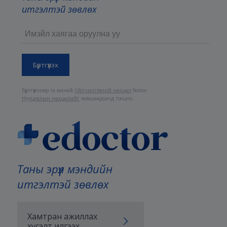
итгэлтэй зөвлөх
Бүртгүүлснээр та манай
Үйлчилгээний нөхцөл
болон
Нууцлалын нөхцөлийг
зөвшөөрсөнд тооцно.
Таны эрүүл мэндийн
итгэлтэй зөвлөх
Хамтран ажиллах
хүсэлт илгээх