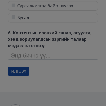
Сурталчилгаа байршуулах
Бусад
6. Контентын ерөнхий санаа, агуулга,
хэнд зориулагдсан зэргийн талаар
мэдээлэл өгнө үү.
ИЛГЭЭХ