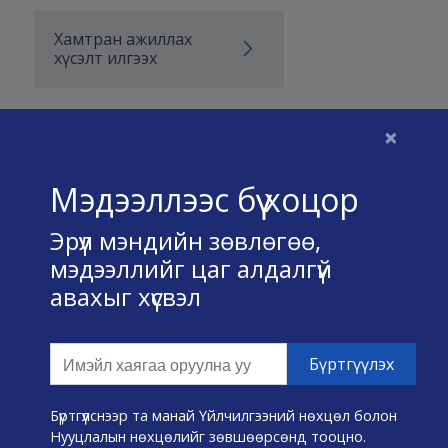
Хамтран ажиллах
хүсэлт илгээх
×
Бидний тухай
Мэдээллээс бүү хоцор
Үйлчилгээний нөхцөл
Эрүүл мэндийн зөвлөгөө,
Нууц хадгалах тухай
мэдээллийг цаг алдалгүй
авахыг хүсвэл
Холбоо барих
Өвчин А-Я
Эмнэлэг хайх
Бүртгүүлснээр та манай Үйлчилгээний нөхцөл болон
Нууцлалын нөхцөлийг зөвшөөрсөнд тооцно.