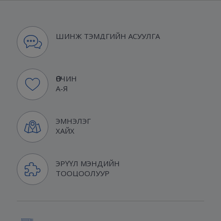
ШИНЖ ТЭМДГИЙН АСУУЛГА
ӨВЧИН
А-Я
ЭМНЭЛЭГ
ХАЙХ
ЭРҮҮЛ МЭНДИЙН
ТООЦООЛУУР