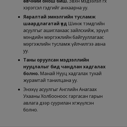
өвчний онош биш.
Зөвхөн мэдээлэл өгөх
хэрэгсэл гэдгийг анхаарна уу.
Яаралтай эмнэлгийн тусламж
шаардлагатай үед
Шинж тэмдгийн
асуулгыг ашиглахаас зайлсхийж, эрүүл
мэндийн мэргэжлийн байгууллагаас
мэргэжлийн тусламж үйлчилгээ авна
уу.
Таны оруулсан мэдээллийн
нууцлалыг бид чандлан хадгалах
болно.
Манай Нууц хадгалах тухай
журамтай танилцана уу.
Энэхүү асуулгыг Английн Анагаах
Ухааны Холбооноос гаргасан гарын
авлага дээр суурилан хөгжүүлсэн
болно.