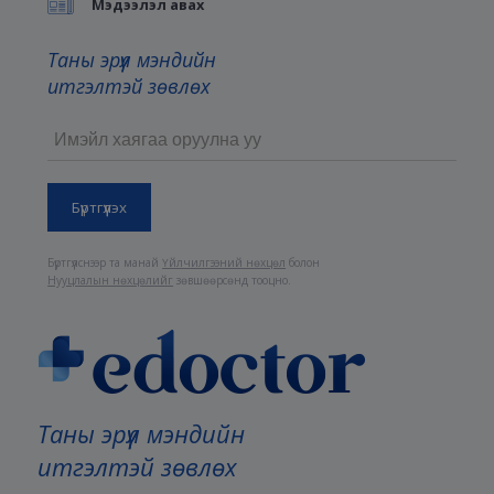
Мэдээлэл авах
Таны эрүүл мэндийн
итгэлтэй зөвлөх
Бүртгүүлснээр та манай
Үйлчилгээний нөхцөл
болон
Нууцлалын нөхцөлийг
зөвшөөрсөнд тооцно.
Таны эрүүл мэндийн
итгэлтэй зөвлөх