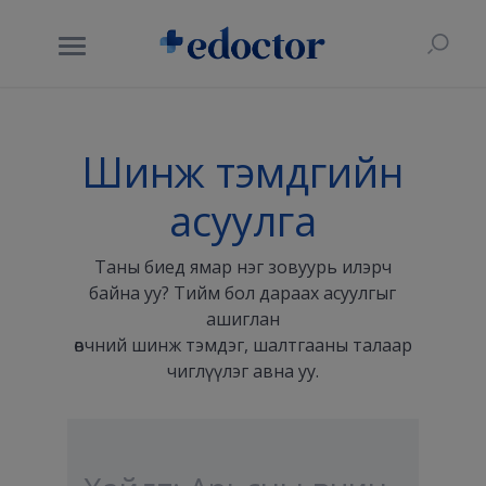
Шинж тэмдгийн
асуулга
Таны биед ямар нэг зовуурь илэрч
байна уу? Тийм бол дараах асуулгыг
ашиглан
өвчний шинж тэмдэг, шалтгааны талаар
чиглүүлэг авна уу.