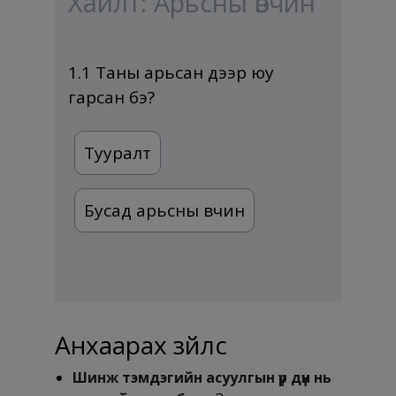
Хайлт: Арьсны өвчин
1.1 Таны арьсан дээр юу
гарсан бэ?
Тууралт
Бусад арьсны өвчин
Анхаарах зүйлс
Шинж тэмдэгийн асуулгын үр дүн нь