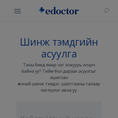
Шинж тэмдгийн
асуулга
Таны биед ямар нэг зовуурь илэрч
байна уу? Тийм бол дараах асуулгыг
ашиглан
өвчний шинж тэмдэг, шалтгааны талаар
чиглүүлэг авна уу.