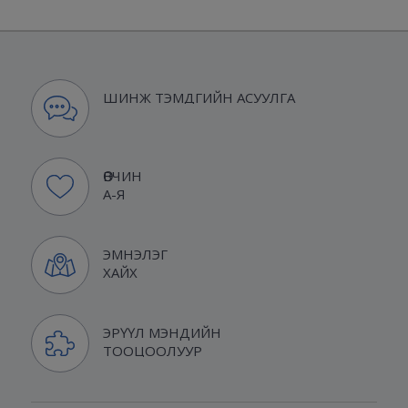
ШИНЖ ТЭМДГИЙН АСУУЛГА
ӨВЧИН
А-Я
ЭМНЭЛЭГ
ХАЙХ
ЭРҮҮЛ МЭНДИЙН
ТООЦООЛУУР