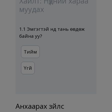
Хайлт: Нүдний хараа
муудах
1.1 Эмгэгтэй нүд тань өвдөж
байна уу?
Тийм
Үгүй
Анхаарах зүйлс