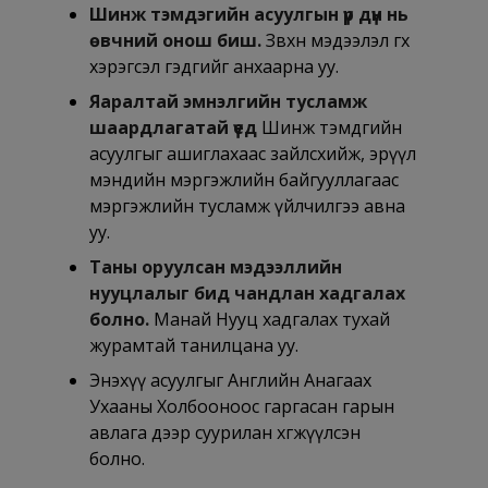
Шинж тэмдэгийн асуулгын үр дүн нь
өвчний онош биш.
Зөвхөн мэдээлэл өгөх
хэрэгсэл гэдгийг анхаарна уу.
Яаралтай эмнэлгийн тусламж
шаардлагатай үед
Шинж тэмдгийн
асуулгыг ашиглахаас зайлсхийж, эрүүл
мэндийн мэргэжлийн байгууллагаас
мэргэжлийн тусламж үйлчилгээ авна
уу.
Таны оруулсан мэдээллийн
нууцлалыг бид чандлан хадгалах
болно.
Манай Нууц хадгалах тухай
журамтай танилцана уу.
Энэхүү асуулгыг Английн Анагаах
Ухааны Холбооноос гаргасан гарын
авлага дээр суурилан хөгжүүлсэн
болно.