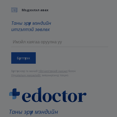
Мэдээлэл авах
Таны эрүүл мэндийн
итгэлтэй зөвлөх
Бүртгүүлснээр та манай
Үйлчилгээний нөхцөл
болон
Нууцлалын нөхцөлийг
зөвшөөрсөнд тооцно.
Таны эрүүл мэндийн