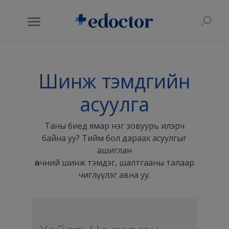
Шинж тэмдгийн
асуулга
Таны биед ямар нэг зовуурь илэрч
байна уу? Тийм бол дараах асуулгыг
ашиглан
өвчний шинж тэмдэг, шалтгааны талаар
чиглүүлэг авна уу.