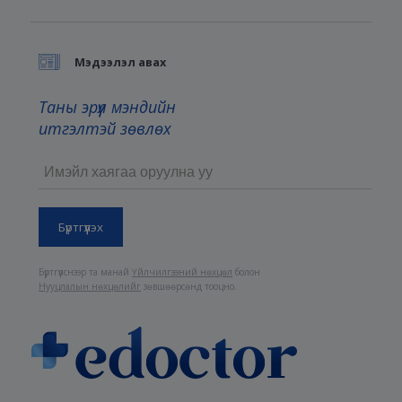
Мэдээлэл авах
Таны эрүүл мэндийн
итгэлтэй зөвлөх
Бүртгүүлснээр та манай
Үйлчилгээний нөхцөл
болон
Нууцлалын нөхцөлийг
зөвшөөрсөнд тооцно.