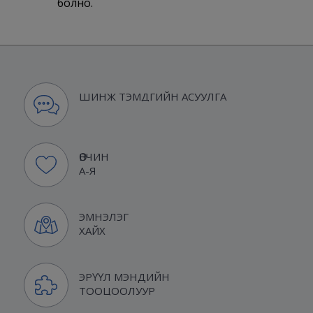
болно.
ШИНЖ ТЭМДГИЙН АСУУЛГА
ӨВЧИН
А-Я
ЭМНЭЛЭГ
ХАЙХ
ЭРҮҮЛ МЭНДИЙН
ТООЦООЛУУР