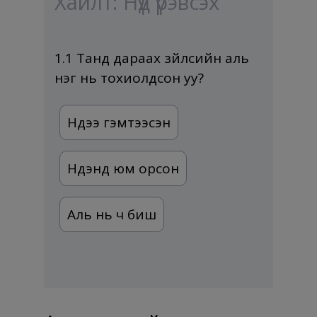
Хайлт: Нүд үрэвсэх
1.1 Танд дараах зүйлсийн аль
нэг нь тохиолдсон уу?
Нүдээ гэмтээсэн
Нүдэнд юм орсон
Аль нь ч биш