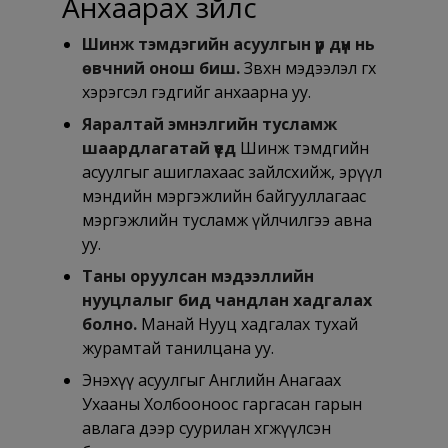
Анхаарах зүйлс
Шинж тэмдэгийн асуулгын үр дүн нь
өвчний онош биш.
Зөвхөн мэдээлэл өгөх
хэрэгсэл гэдгийг анхаарна уу.
Яаралтай эмнэлгийн тусламж
шаардлагатай үед
Шинж тэмдгийн
асуулгыг ашиглахаас зайлсхийж, эрүүл
мэндийн мэргэжлийн байгууллагаас
мэргэжлийн тусламж үйлчилгээ авна
уу.
Таны оруулсан мэдээллийн
нууцлалыг бид чандлан хадгалах
болно.
Манай Нууц хадгалах тухай
журамтай танилцана уу.
Энэхүү асуулгыг Английн Анагаах
Ухааны Холбооноос гаргасан гарын
авлага дээр суурилан хөгжүүлсэн