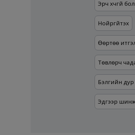
Эрч хүчгүй бо
Нойргүйтэх
Өөртөө итгэл
Төвлөрч чада
Бэлгийн дур 
Эдгээр шинж