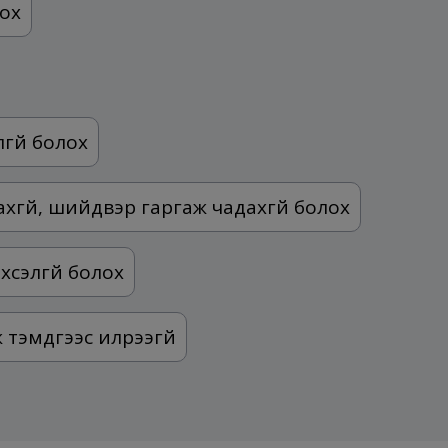
лох
гүй болох
хгүй, шийдвэр гаргаж чадахгүй болох
хүсэлгүй болох
 тэмдгээс илрээгүй