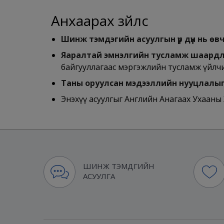
Анхаарах зүйлс
Шинж тэмдэгийн асуулгын үр дүн нь ө
Яаралтай эмнэлгийн тусламж шаардл
байгууллагаас мэргэжлийн тусламж үйлчи
Таны оруулсан мэдээллийн нууцлалыг
Энэхүү асуулгыг Английн Анагаах Ухааны 
ШИНЖ ТЭМДГИЙН
АСУУЛГА