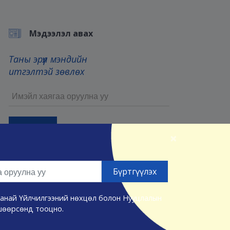
Мэдээлэл авах
Таны эрүүл мэндийн
итгэлтэй зөвлөх
×
Бүртгүүлснээр та манай
Үйлчилгээний нөхцөл
болон
Нууцлалын нөхцөлийг
зөвшөөрсөнд тооцно.
а манай Үйлчилгээний нөхцөл болон Нууцлалын
шөөрсөнд тооцно.