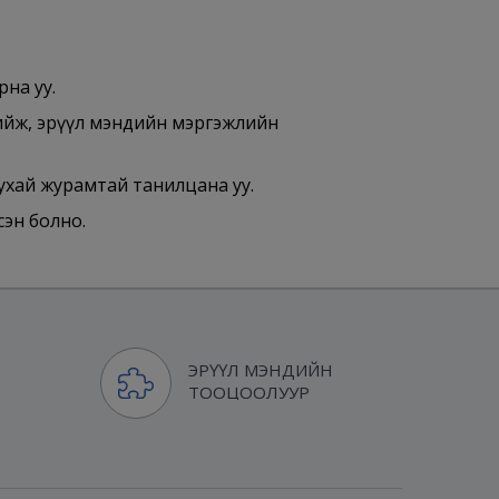
рна уу.
ийж, эрүүл мэндийн мэргэжлийн
ухай журамтай танилцана уу.
сэн болно.
ЭРҮҮЛ МЭНДИЙН
ТООЦООЛУУР