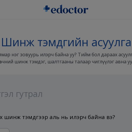
Шинж тэмдгийн асуулга
ямар нэг зовуурь илэрч байна уу? Тийм бол дараах асуул
өвчний шинж тэмдэг, шалтгааны талаар чиглүүлэг авна уу
тгэл гутрал
ах шинж тэмдгээр аль нь илэрч байна вэ?