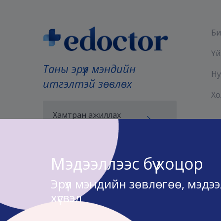
Би
Үй
Таны эрүүл мэндийн
Ну
итгэлтэй зөвлөх
Хо
Хамтран ажиллах
хүсэлт илгээх
Мэдээллээс бүү хоцор
Эрүүл мэндийн зөвлөгөө, мэдэ
хүсвэл