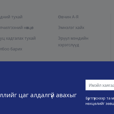
дний тухай
Өвчин А-Я
лчилгээний нөхцөл
Эмнэлэг хайх
уц хадгалах тухай
Эрүүл мэндийн
хэрэгслүүд
лбоо барих
эллийг цаг алдалгүй авахыг
Бүртгүүлснээр т
нөхцөлийг зөв