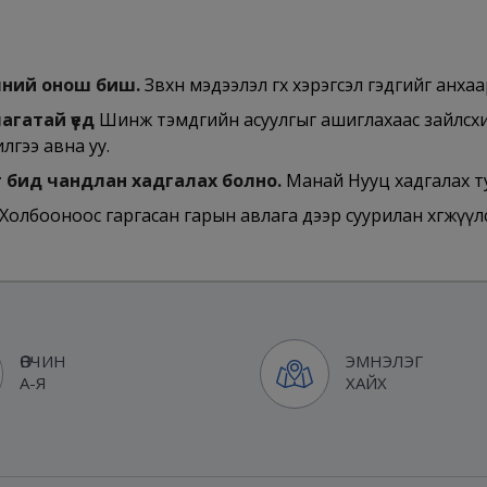
вчний онош биш.
Зөвхөн мэдээлэл өгөх хэрэгсэл гэдгийг анхаа
агатай үед
Шинж тэмдгийн асуулгыг ашиглахаас зайлсх
лгээ авна уу.
 бид чандлан хадгалах болно.
Манай Нууц хадгалах т
Холбооноос гаргасан гарын авлага дээр суурилан хөгжүүл
ӨВЧИН
ЭМНЭЛЭГ
А-Я
ХАЙХ