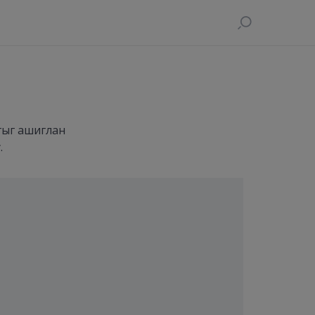
гыг ашиглан
.