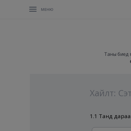
МЕНЮ
Таны биед 
Хайлт: Сэ
1.1 Танд дара