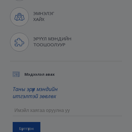
ЭМНЭЛЭГ
ХАЙХ
ЭРҮҮЛ МЭНДИЙН
ТООЦООЛУУР
Мэдээлэл авах
Таны эрүүл мэндийн
итгэлтэй зөвлөх