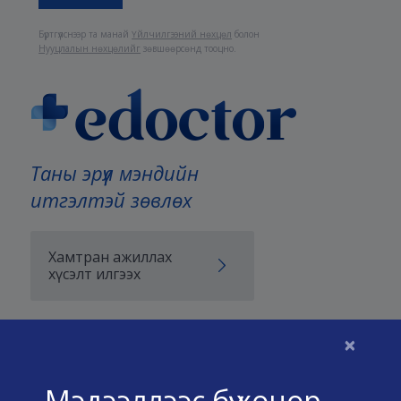
Бүртгүүлснээр та манай
Үйлчилгээний нөхцөл
болон
Нууцлалын нөхцөлийг
зөвшөөрсөнд тооцно.
Таны эрүүл мэндийн
итгэлтэй зөвлөх
Хамтран ажиллах
хүсэлт илгээх
×
Бидний тухай
Мэдээллээс бүү хоцор