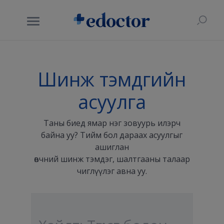
Шинж тэмдгийн
асуулга
Таны биед ямар нэг зовуурь илэрч
байна уу? Тийм бол дараах асуулгыг
ашиглан
өвчний шинж тэмдэг, шалтгааны талаар
чиглүүлэг авна уу.