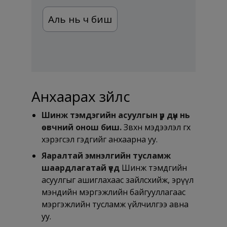
Аль нь ч биш
Анхаарах зүйлс
Шинж тэмдэгийн асуулгын үр дүн нь
өвчний онош биш.
Зөвхөн мэдээлэл өгөх
хэрэгсэл гэдгийг анхаарна уу.
Яаралтай эмнэлгийн тусламж
шаардлагатай үед
Шинж тэмдгийн
асуулгыг ашиглахаас зайлсхийж, эрүүл
мэндийн мэргэжлийн байгууллагаас
мэргэжлийн тусламж үйлчилгээ авна
уу.