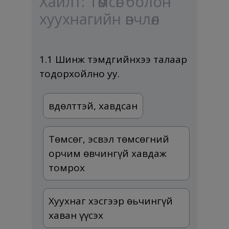
Хайлт: Төмсөг болон
хуухнагийн өвчлөл
1.1 Шинж тэмдгийнхээ талаар
тодорхойлно уу.
Өвдөлттэй, хавдсан
Төмсөг, эсвэл төмсөгний
орчим өвчингүй хавдаж
томрох
Хуухнаг хэсгээр өьчингүй
хаван үүсэх