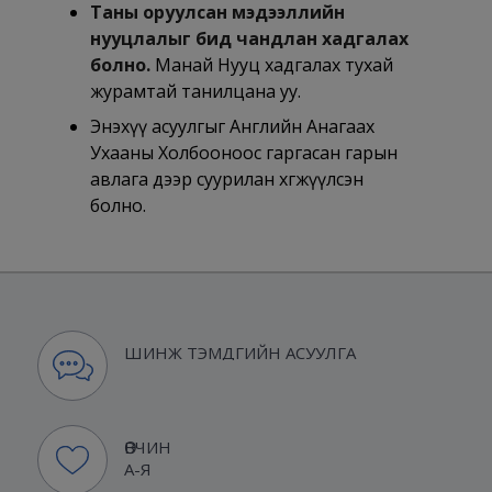
Таны оруулсан мэдээллийн
нууцлалыг бид чандлан хадгалах
болно.
Манай Нууц хадгалах тухай
журамтай танилцана уу.
Энэхүү асуулгыг Английн Анагаах
Ухааны Холбооноос гаргасан гарын
авлага дээр суурилан хөгжүүлсэн
болно.
ШИНЖ ТЭМДГИЙН АСУУЛГА
ӨВЧИН
А-Я