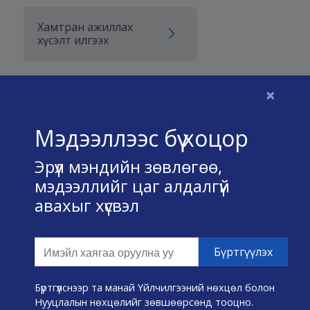
Хамтран ажиллах
хүсэлт илгээх
×
Бидний тухай
Мэдээллээс бүү хоцор
Үйлчилгээний нөхцөл
Эрүүл мэндийн зөвлөгөө,
Нууц хадгалах тухай
мэдээллийг цаг алдалгүй
авахыг хүсвэл
Холбоо барих
Өвчин А-Я
Эмнэлэг хайх
Бүртгүүлснээр та манай Үйлчилгээний нөхцөл болон
Нууцлалын нөхцөлийг зөвшөөрсөнд тооцно.