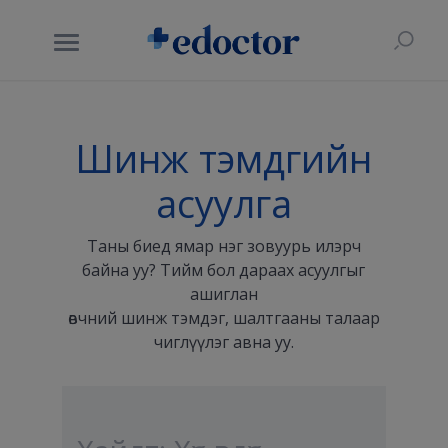
Шинж тэмдгийн
асуулга
Таны биед ямар нэг зовуурь илэрч
байна уу? Тийм бол дараах асуулгыг
ашиглан
өвчний шинж тэмдэг, шалтгааны талаар
чиглүүлэг авна уу.