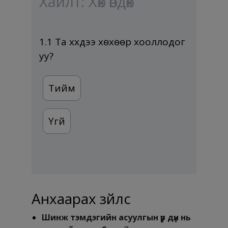
Хайлт: Хөх өвдөх
1.1 Та хүүхдээ хөхөөр хооллодог
уу?
Тийм
Үгүй
Анхаарах зүйлс
Шинж тэмдэгийн асуулгын үр дүн нь