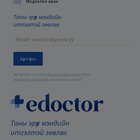
Мэдээлэл авах
Таны эрүүл мэндийн
итгэлтэй зөвлөх
Бүртгүүлснээр та манай
Үйлчилгээний нөхцөл
болон
Нууцлалын нөхцөлийг
зөвшөөрсөнд тооцно.
Таны эрүүл мэндийн
итгэлтэй зөвлөх