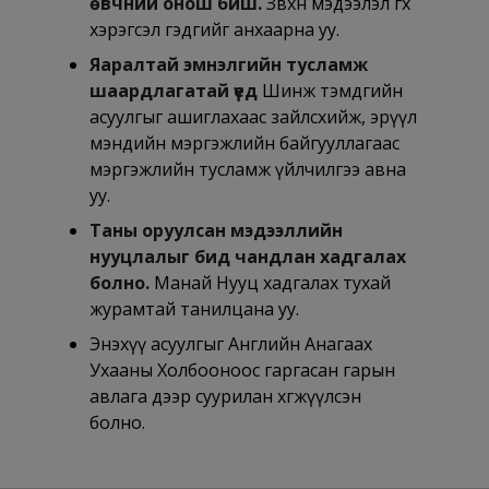
өвчний онош биш.
Зөвхөн мэдээлэл өгөх
хэрэгсэл гэдгийг анхаарна уу.
Яаралтай эмнэлгийн тусламж
шаардлагатай үед
Шинж тэмдгийн
асуулгыг ашиглахаас зайлсхийж, эрүүл
мэндийн мэргэжлийн байгууллагаас
мэргэжлийн тусламж үйлчилгээ авна
уу.
Таны оруулсан мэдээллийн
нууцлалыг бид чандлан хадгалах
болно.
Манай Нууц хадгалах тухай
журамтай танилцана уу.
Энэхүү асуулгыг Английн Анагаах
Ухааны Холбооноос гаргасан гарын
авлага дээр суурилан хөгжүүлсэн
болно.