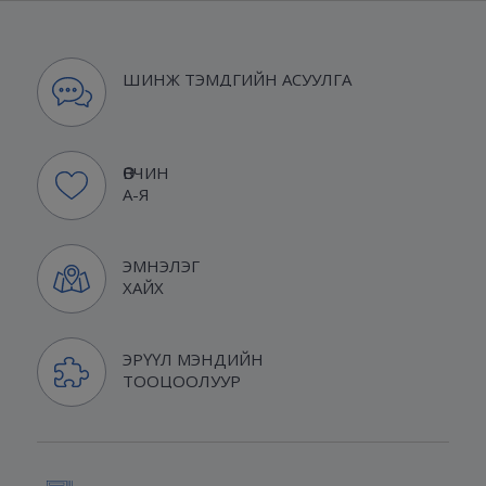
ШИНЖ ТЭМДГИЙН АСУУЛГА
ӨВЧИН
А-Я
ЭМНЭЛЭГ
ХАЙХ
ЭРҮҮЛ МЭНДИЙН
ТООЦООЛУУР