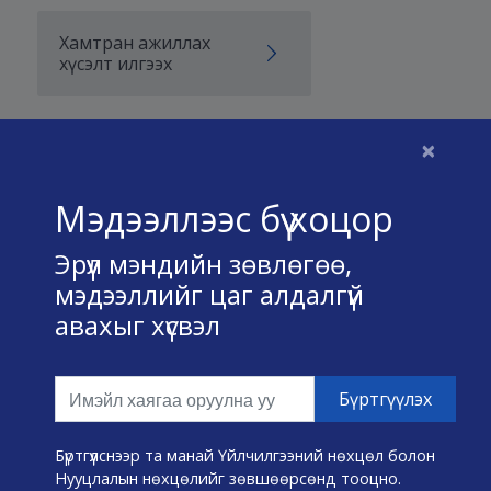
Хамтран ажиллах
хүсэлт илгээх
×
Бидний тухай
Мэдээллээс бүү хоцор
Үйлчилгээний нөхцөл
Эрүүл мэндийн зөвлөгөө,
Нууц хадгалах тухай
мэдээллийг цаг алдалгүй
авахыг хүсвэл
Холбоо барих
Өвчин А-Я
Эмнэлэг хайх
Бүртгүүлснээр та манай Үйлчилгээний нөхцөл болон
Нууцлалын нөхцөлийг зөвшөөрсөнд тооцно.