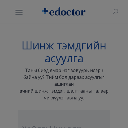
Шинж тэмдгийн
асуулга
Таны биед ямар нэг зовуурь илэрч
байна уу? Тийм бол дараах асуулгыг
ашиглан
өвчний шинж тэмдэг, шалтгааны талаар
чиглүүлэг авна уу.