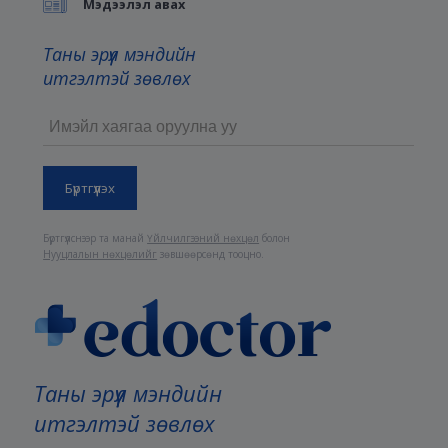
Мэдээлэл авах
Таны эрүүл мэндийн
итгэлтэй зөвлөх
Бүртгүүлснээр та манай
Үйлчилгээний нөхцөл
болон
Нууцлалын нөхцөлийг
зөвшөөрсөнд тооцно.
Таны эрүүл мэндийн
итгэлтэй зөвлөх