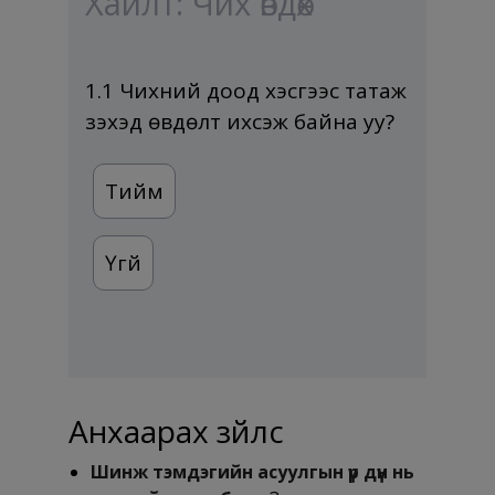
Хайлт: Чих өвдөх
1.1 Чихний доод хэсгээс татаж
үзэхэд өвдөлт ихсэж байна уу?
Тийм
Үгүй
Анхаарах зүйлс
Шинж тэмдэгийн асуулгын үр дүн нь