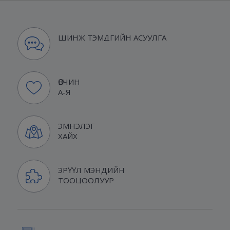
ШИНЖ ТЭМДГИЙН АСУУЛГА
ӨВЧИН
А-Я
ЭМНЭЛЭГ
ХАЙХ
ЭРҮҮЛ МЭНДИЙН
ТООЦООЛУУР