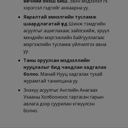
өвчний онош биш.
Зөвхөн мэдээлэл өгөх
хэрэгсэл гэдгийг анхаарна уу.
Яаралтай эмнэлгийн тусламж
шаардлагатай үед
Шинж тэмдгийн
асуулгыг ашиглахаас зайлсхийж, эрүүл
мэндийн мэргэжлийн байгууллагаас
мэргэжлийн тусламж үйлчилгээ авна
уу.
Таны оруулсан мэдээллийн
нууцлалыг бид чандлан хадгалах
болно.
Манай Нууц хадгалах тухай
журамтай танилцана уу.
Энэхүү асуулгыг Английн Анагаах
Ухааны Холбооноос гаргасан гарын
авлага дээр суурилан хөгжүүлсэн
болно.