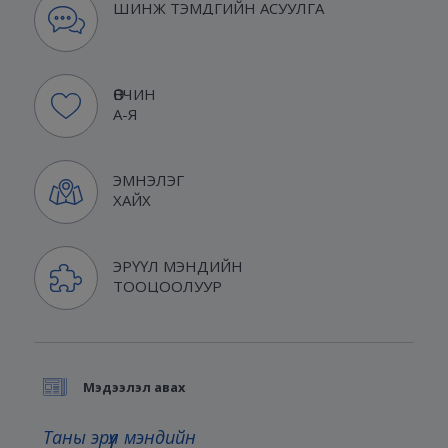
ШИНЖ ТЭМДГИЙН АСУУЛГА
ӨВЧИН
А-Я
ЭМНЭЛЭГ
ХАЙХ
ЭРҮҮЛ МЭНДИЙН
ТООЦООЛУУР
Мэдээлэл авах
Таны эрүүл мэндийн