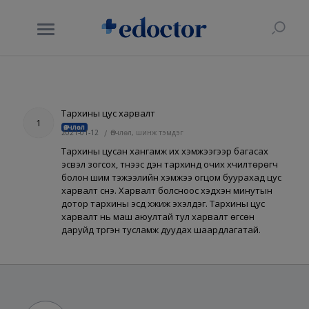
Тархины цус харвалт
1
Өвчлөл
2021-01-12
/
Өвчлөл, шинж тэмдэг
Тархины цусан хангамж их хэмжээгээр багасах
эсвэл зогсох, түүнээс үүдэн тархинд очих хүчилтөрөгч
болон шим тэжээлийн хэмжээ огцом буурахад цус
харвалт үүснэ. Харвалт болсноос хэдхэн минутын
дотор тархины эсүүд үхжиж эхэлдэг. Тархины цус
харвалт нь маш аюултай тул харвалт өгсөн
даруйд түргэн тусламж дуудах шаардлагатай.