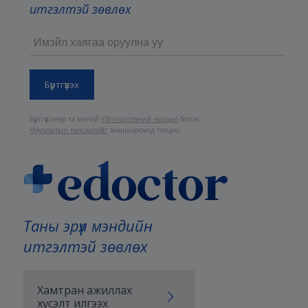
итгэлтэй зөвлөх
Бүртгүүлснээр та манай
Үйлчилгээний нөхцөл
болон
Нууцлалын нөхцөлийг
зөвшөөрсөнд тооцно.
Таны эрүүл мэндийн
итгэлтэй зөвлөх
Хамтран ажиллах
хүсэлт илгээх