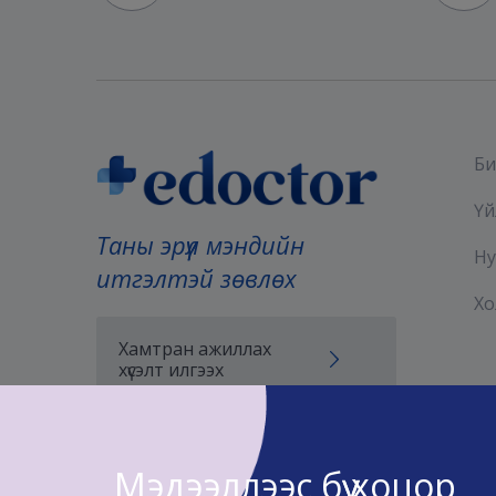
Би
Үй
Таны эрүүл мэндийн
Ну
итгэлтэй зөвлөх
Хо
Хамтран ажиллах
хүсэлт илгээх
Мэдээллээс бүү хоцор