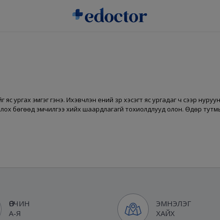
 яс ургах эмгэг гэнэ. Ихэвчлэн үений үзүүр хэсэгт яс ургадаг ч сээр ну
йж болох бөгөөд эмчилгээ хийх шаардлагагүй тохиолдлууд олон. Өдөр тут
ӨВЧИН
ЭМНЭЛЭГ
А-Я
ХАЙХ