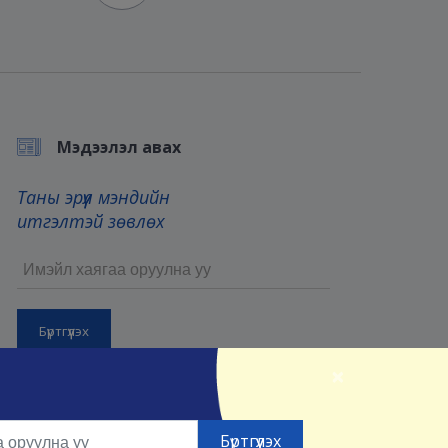
Мэдээлэл авах
Таны эрүүл мэндийн
итгэлтэй зөвлөх
×
Бүртгүүлснээр та манай
Үйлчилгээний нөхцөл
болон
Нууцлалын нөхцөлийг
зөвшөөрсөнд тооцно.