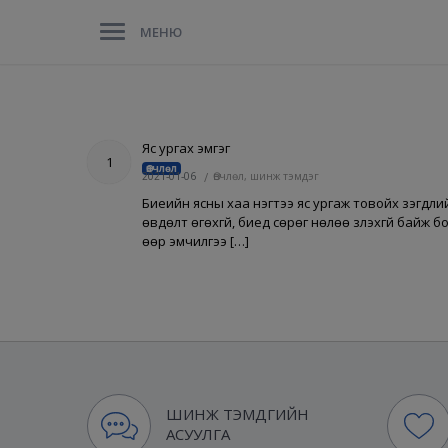
МЕНЮ
Яс ургах эмгэг
1
Өвчлөл
2021-01-06
/
Өвчлөл, шинж тэмдэг
Биеийн ясны хаа нэгтээ яс ургаж товойх үзэгдлийг
өвдөлт өгөхгүй, биед сөрөг нөлөө үзүүлэхгүй ба
өөр эмчилгээ […]
ШИНЖ ТЭМДГИЙН
АСУУЛГА