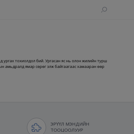
руунд ургах тохиолдол бий. Ургасан яс нь олон жилийн турш
мын амьдралд ямар сөрөг үзүүлж байгаагаас хамааран өөр
ЭРҮҮЛ МЭНДИЙН
ТООЦООЛУУР