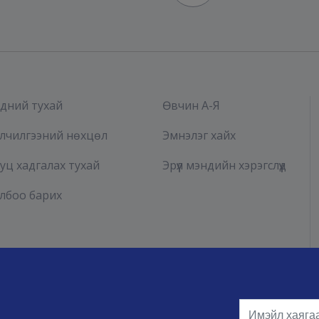
дний тухай
Өвчин А-Я
лчилгээний нөхцөл
Эмнэлэг хайх
уц хадгалах тухай
Эрүүл мэндийн хэрэгслүүд
лбоо барих