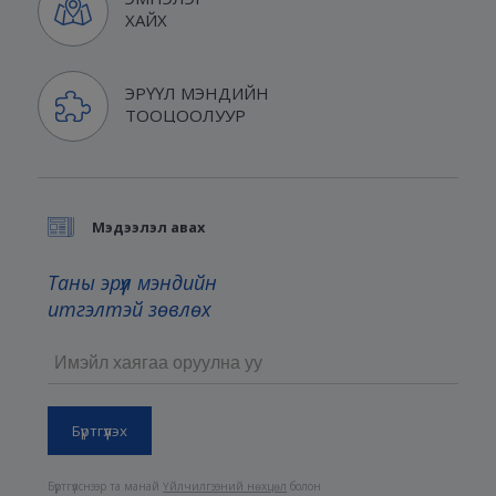
ХАЙХ
ЭРҮҮЛ МЭНДИЙН
ТООЦООЛУУР
Мэдээлэл авах
Таны эрүүл мэндийн
итгэлтэй зөвлөх
Бүртгүүлснээр та манай
Үйлчилгээний нөхцөл
болон