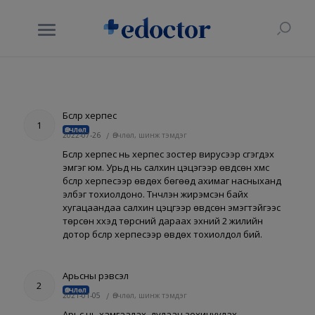
Бүслүүр херпес
1
Өвчлөл
2022-07-26
/
Өвчлөл, шинж тэмдэг
Бүслүүр херпес нь херпес зостер вирусээр үүсгэгдэх
эмгэг юм. Урьд нь салхин цэцэгээр өвдсөн хүмүүс
бүслүүр херпесээр өвдөх бөгөөд ахимаг насныханд
элбэг тохиолдоно. Түүнчлэн жирэмсэн байх
хугацаандаа салхин цэцгээр өвдсөн эмэгтэйгээс
төрсөн хүүхэд төрсний дараах эхний 2 жилийн
дотор бүслүүр херпесээр өвдөх тохиолдол бий.
Арьсны үрэвсэл
2
Өвчлөл
2021-01-05
/
Өвчлөл, шинж тэмдэг
Арьс нь хамгаалах, дулаан зохицуулах,