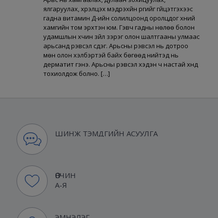
ялгаруулах, хүрэлцэх мэдрэхүйн үүргийг гүйцэтгэхээс
гадна витамин Д-ийн солилцоонд оролцдог хүний
хамгийн том эрхтэн юм. Гэвч гадны нөлөө болон
удамшлын хүчин зүйл зэрэг олон шалтгааны улмаас
арьсанд үрэвсэл үүсдэг. Арьсны үрэвсэл нь дотроо
мөн олон хэлбэртэй байх бөгөөд нийтэд нь
дерматит гэнэ. Арьсны үрэвсэл хэдэн ч настай хүнд
тохиолдож болно. […]
ШИНЖ ТЭМДГИЙН АСУУЛГА
ӨВЧИН
А-Я
ЭМНЭЛЭГ