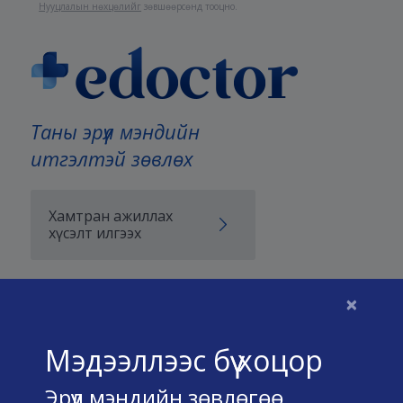
Нууцлалын нөхцөлийг
зөвшөөрсөнд тооцно.
Таны эрүүл мэндийн
итгэлтэй зөвлөх
Хамтран ажиллах
хүсэлт илгээх
×
Бидний тухай
Мэдээллээс бүү хоцор
Үйлчилгээний нөхцөл
Эрүүл мэндийн зөвлөгөө,