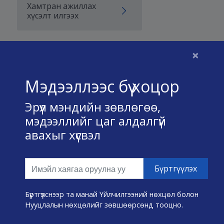
Хамтран ажиллах
хүсэлт илгээх
×
Бидний тухай
Мэдээллээс бүү хоцор
Үйлчилгээний нөхцөл
Эрүүл мэндийн зөвлөгөө,
Нууц хадгалах тухай
мэдээллийг цаг алдалгүй
авахыг хүсвэл
Холбоо барих
Өвчин А-Я
Эмнэлэг хайх
Бүртгүүлснээр та манай Үйлчилгээний нөхцөл болон
Нууцлалын нөхцөлийг зөвшөөрсөнд тооцно.
Эрүүл мэндийн хэрэгслүүд