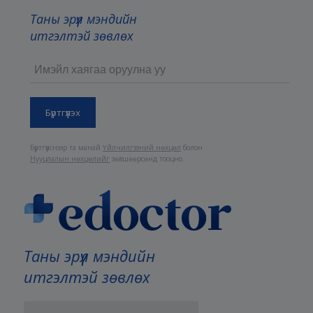
Таны эрүүл мэндийн
итгэлтэй зөвлөх
Бүртгүүлснээр та манай
Үйлчилгээний нөхцөл
болон
Нууцлалын нөхцөлийг
зөвшөөрсөнд тооцно.
Таны эрүүл мэндийн
итгэлтэй зөвлөх