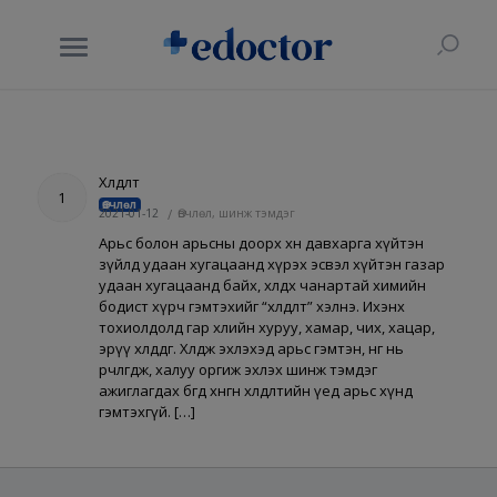
Хөлдөлт
1
Өвчлөл
2021-01-12
/
Өвчлөл, шинж тэмдэг
Арьс болон арьсны доорх өөхөн давхарга хүйтэн
зүйлд удаан хугацаанд хүрэх эсвэл хүйтэн газар
удаан хугацаанд байх, хөлдөөх чанартай химийн
бодист хүрч гэмтэхийг “хөлдөлт” хэлнэ. Ихэнх
тохиолдолд гар хөлийн хуруу, хамар, чих, хацар,
эрүү хөлддөг. Хөлдөж эхлэхэд арьс гэмтэн, өнгө нь
өөрчлөгдөж, халуу оргиж эхлэх шинж тэмдэг
ажиглагдах бөгөөд хөнгөн хөлдөлтийн үед арьс хүнд
гэмтэхгүй. […]