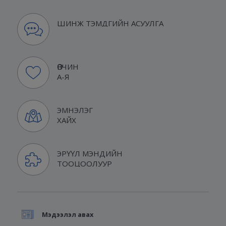
ШИНЖ ТЭМДГИЙН АСУУЛГА
ӨВЧИН
А-Я
ЭМНЭЛЭГ
ХАЙХ
ЭРҮҮЛ МЭНДИЙН
ТООЦООЛУУР
Мэдээлэл авах