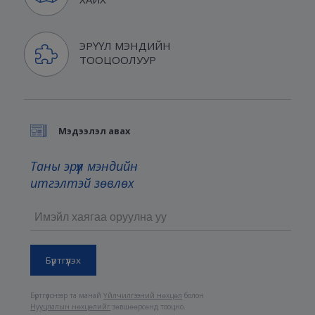
ЭРҮҮЛ МЭНДИЙН
ТООЦООЛУУР
Мэдээлэл авах
Таны эрүүл мэндийн
итгэлтэй зөвлөх
Бүртгүүлснээр та манай
Үйлчилгээний нөхцөл
болон
Нууцлалын нөхцөлийг
зөвшөөрсөнд тооцно.