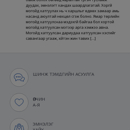
дуудах, эмнэлэгт хандах шаардлагатай. Хоргүй
могойд хатгуулах нь ч харшлыг өдөөх замаар амь
насанд аюултай нөхцөл үүсгэж болно. Ямар төрлийн
могойд хатгуулснаа мэдэхгүй байгаа бол хортой
могойд хатгуулсан мэтээр арга хэмжээ авна.
Могойд хатгуулсан дариудаа хатгуулсан хэсгийг
савангаар угааж, хүйтэн жин тавих […]
ШИНЖ ТЭМДГИЙН АСУУЛГА
ӨВЧИН
А-Я
ЭМНЭЛЭГ
ХАЙХ