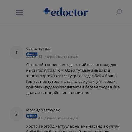
Сэтгэл гутрал
1
Өвчлөл
2021-01-13
/
Өвчлөл, шинж тэмдэг
Сэтгэл зүйн өвчин эмгэгүүдээс нийтлэг тохиолддог
нь сэтгэл гутрал юм. Өдөр тутмын амьдралд
хөнгөн зэргийн сэтгэл гутрах үзэгдэл байж болно.
Гэвч сэтгэл гутрал нь сэтгэлээр унах, уйтгарлах,
гуниглах мэдрэмжээс ялгаатай бөгөөд тусдаа бие
даасан сэтгэцийн эмгэг өвчин юм.
Могойд хатгуулах
2
Өвчлөл
2021-01-12
/
Өвчлөл, шинж тэмдэг
Хортой могойд хатгуулах нь амь насанд аюултай
байж болох бөгөөд яаралтай түргэн тусламж