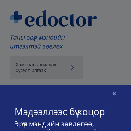
Таны эрүүл мэндийн
итгэлтэй зөвлөх
Хамтран ажиллах
хүсэлт илгээх
×
Бидний тухай
Мэдээллээс бүү хоцор
Үйлчилгээний нөхцөл
Эрүүл мэндийн зөвлөгөө,
Нууц хадгалах тухай