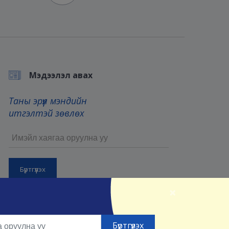
Мэдээлэл авах
Таны эрүүл мэндийн
итгэлтэй зөвлөх
×
Бүртгүүлснээр та манай
Үйлчилгээний нөхцөл
болон
Нууцлалын нөхцөлийг
зөвшөөрсөнд тооцно.