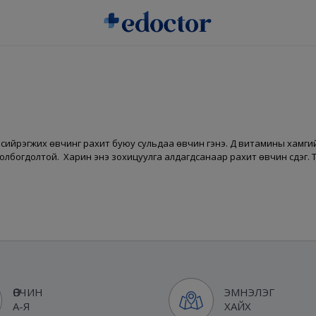
ч, сийрэгжих өвчинг рахит буюу сульдаа өвчин гэнэ. Д витамины хамги
лбогдолтой. Харин энэ зохицуулга алдагдсанаар рахит өвчин үүсдэг. 
ӨВЧИН
ЭМНЭЛЭГ
А-Я
ХАЙХ