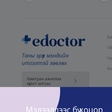
Би
Үй
Таны эрүүл мэндийн
Ну
итгэлтэй зөвлөх
Хо
Хамтран ажиллах
хүсэлт илгээх
Мэдээллээс бүү хоцор