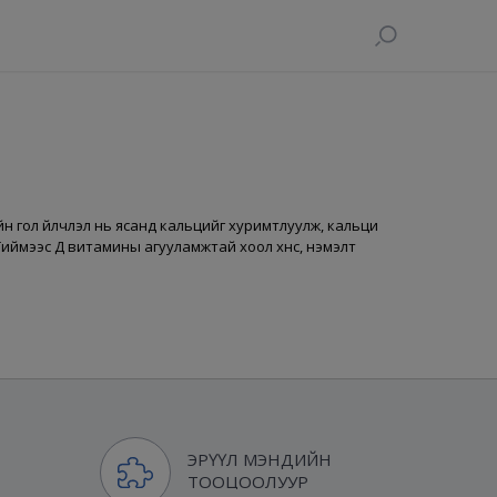
йн гол үйлчлэл нь ясанд кальцийг хуримтлуулж, кальци
Тиймээс Д витамины агууламжтай хоол хүнс, нэмэлт
ЭРҮҮЛ МЭНДИЙН
ТООЦООЛУУР