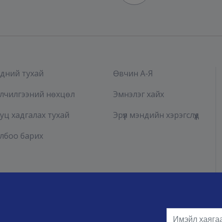
дний тухай
Өвчин А-Я
лчилгээний нөхцөл
Эмнэлэг хайх
уц хадгалах тухай
Эрүүл мэндийн хэрэгслүүд
лбоо барих