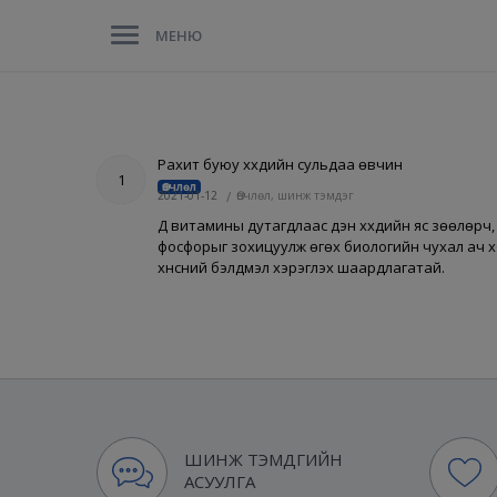
МЕНЮ
Рахит буюу хүүхдийн сульдаа өвчин
1
Өвчлөл
2021-01-12
/
Өвчлөл, шинж тэмдэг
Д витамины дутагдлаас үүдэн хүүхдийн яс зөөлөр
фосфорыг зохицуулж өгөх биологийн чухал ач хо
хүнсний бэлдмэл хэрэглэх шаардлагатай.
ШИНЖ ТЭМДГИЙН
АСУУЛГА