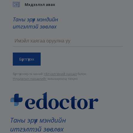
Мэдээлэл авах
Таны эрүүл мэндийн
итгэлтэй зөвлөх
Бүртгүүлснээр та манай
Үйлчилгээний нөхцөл
болон
Нууцлалын нөхцөлийг
зөвшөөрсөнд тооцно.
Таны эрүүл мэндийн
итгэлтэй зөвлөх