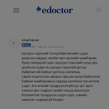
Шамбарам
1
Өвчлөл
2021-01-05
/
Өвчлөл, шинж тэмдэг
Шулуун гэдэсний төгөсгөлд байх венийн судас
үрэвсэж хавдан, овойж гарч ирэхийг шамбарам
буюу геморрой гэдэг. Шулуун гэдэсний үзүүр дэх
үрэвссэн судас нь шулуун гэдэсний дотор
байрлалтай байхыг дотоод зангилаа,
харин хошногоны амсрын арьсан доор байрласан
байвал шамбарамын гадаад зангилаа гэж ангилж
үздэг. Энэ өвчнийг хүндрүүлэлгүйгээр эрт арга
хэмжээ авч чадвал гэрийн нөхцөлд эмчлэгдэх
боломжтой. Хүндэрсэн үедээ хөдлөх, хэвийн
ажиллах чадваргүй болдог.