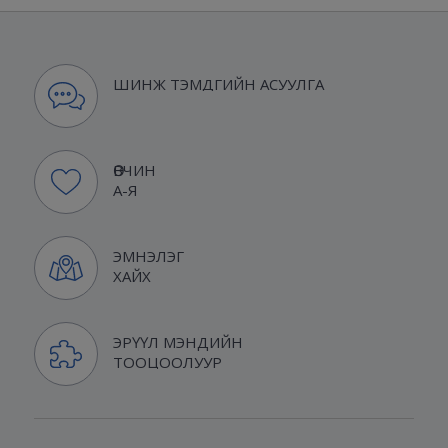
ШИНЖ ТЭМДГИЙН АСУУЛГА
ӨВЧИН
А-Я
ЭМНЭЛЭГ
ХАЙХ
ЭРҮҮЛ МЭНДИЙН
ТООЦООЛУУР