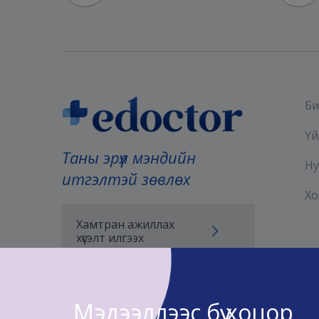
Би
Үй
Таны эрүүл мэндийн
Ну
итгэлтэй зөвлөх
Хо
Хамтран ажиллах
хүсэлт илгээх
Мэдээллээс бүү хоцор