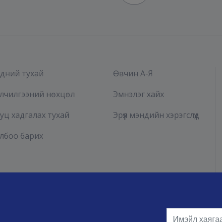
дний тухай
Өвчин А-Я
лчилгээний нөхцөл
Эмнэлэг хайх
уц хадгалах тухай
Эрүүл мэндийн хэрэгслүүд
лбоо барих