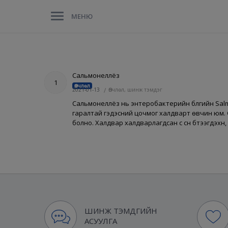
МЕНЮ
Сальмонеллёз
1
Өвчлөл
2021-01-13
/
Өвчлөл, шинж тэмдэг
Сальмонеллёз нь энтеробактерийн бүлгийн Salmon
гаралтай гэдэсний цочмог халдварт өвчин юм. С
болно. Халдвар халдварлагдсан сүү сүүн бүтээгдэх
ШИНЖ ТЭМДГИЙН
АСУУЛГА