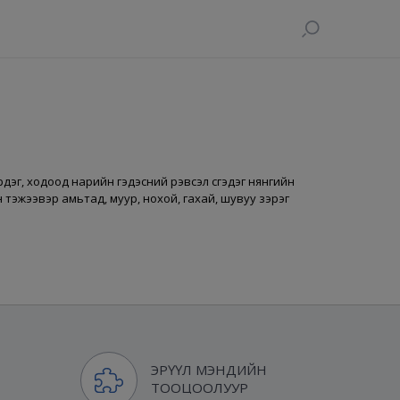
г, ходоод нарийн гэдэсний үрэвсэл үүсгэдэг нянгийн
 тэжээвэр амьтад, муур, нохой, гахай, шувуу зэрэг
ЭРҮҮЛ МЭНДИЙН
ТООЦООЛУУР