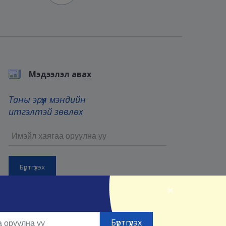
Мэдээлэл авах
Таны эрүүл мэндийн
итгэлтэй зөвлөх
×
Бүртгүүлснээр та манай
Үйлчилгээний нөхцөл
болон
Нууцлалын нөхцөлийг
зөвшөөрсөнд тооцно.