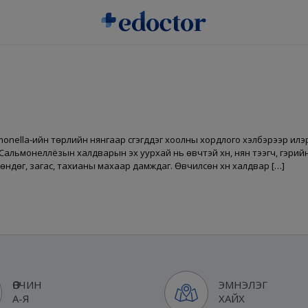
ella-ийн төрлийн нянгаар үүсгэгддэг хоолны хордлого хэлбэрээр илэрдэ
альмонеллёзын халдварын эх уурхай нь өвчтэй хүн, нян тээгч, гэрийн
үүн, өндөг, загас, тахианы махаар дамждаг. Өвчилсөн хүн халдвар […]
ӨВЧИН
ЭМНЭЛЭГ
А-Я
ХАЙХ