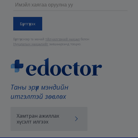
Бүртгүүлснээр та манай
Үйлчилгээний нөхцөл
болон
Нууцлалын нөхцөлийг
зөвшөөрсөнд тооцно.
Таны эрүүл мэндийн
итгэлтэй зөвлөх
Хамтран ажиллах
хүсэлт илгээх