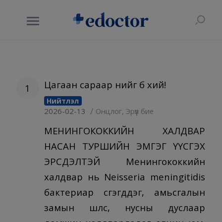
Цагаан сараар үүнийг бүү хий!
1
Нийтлэл
/
2026-02-13
Онцлог
,
Эрүүл бие
МЕНИНГОКОККИЙН ХАЛДВАР
НАСАН ТУРШИЙН ЭМГЭГ ҮҮСГЭХ
ЭРСДЭЛТЭЙ Менингококкийн
халдвар нь Neisseria meningitidis
бактериар үүсгэгддэг, амьсгалын
замын шүлс, нусны дуслаар