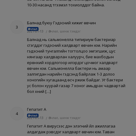
10-30 насанд түгээмэл тохиолддог байна.
Балнад буюу Гэдэсний хижиг өвчин
3
Өвчлөл
2021-01-13
/
Өвчлөл, шинж тэмдэг
Балнад нь сальмонелла типириум бактериар
үүсгэгддэг гэдэсний халдварт өвчин юм. Нарийн
гэдэсний тунгалгийн тогтолцоо эмгэгшиж, цус
нянгаар халдварлан халуурч, бие махбодын
ерөнхий хордлогоор илэрдэг цочмог халдварт
өвчин юм. Сальмонелла бактери нь амаар
залгигдан нарийн гэдсэнд байрлаж 1-3 долоо
хоногийн хугацаанд өсч үржиж байдаг. Уг бактери
ус болон хуурай газар 7 хоног амьдрах чадвартай
бол хүний […]
Гепатит А
4
Өвчлөл
2021-01-13
/
Өвчлөл, шинж тэмдэг
Гепатит А вирусээс үүдэн элэгний үйл ажиллагаа
алдагдаж үрэвсдэг халдварт өвчин юм. Таван