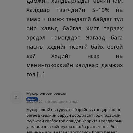
дамжин халдварладаг өвчин юм.
Халдвар тээгчдийн 5–10% нь
ямар ч шинж тэмдэггүй байдаг тул
ойр хавьд байгаа хүмүүст тараах
эрсдэл нэмэгддэг. Яагаад бага
насны хүүхдийг үнсэхгүй байх ёстой
вэ? Хүүхдийг үнсэх нь
менингококкийн халдвар дамжих
гол […]
Мухар олгойн үрэвсэл
2
Өвчлөл
2022-09-20
/
Өвчлөл, шинж тэмдэг
Мухар олгой нь хуруу хэлбэрийн уутанцар эрхтэн
бөгөөд хэвлийн баруун доод хэсэгт, бүдүүн гэдэсний
суурьтай холбоотой оршдог. Уг эрхтэн халдварын
улмаас үрэвсэхийг мухар олгойн үрэвсэл гэнэ. Энэ
өвчин нь аль ч насанд тохиолдож болох бөгөөд