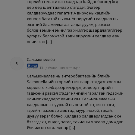
төрлийн гепатитын халдвар байдаг бөгөөд бүгд
өөр өөр шалтгаанаар үүсгэгддэг. Эдгээр
халдваруудаас гепатит А вирус нь хамгийн
хөнөөл багатай нь юм. Уг вирусийн халдвар нь
элэгний үйл ажиллагааг алдагдуулж, үрэвсүүлэх
боловч эмийн эмчилгээ хийлгэх шаардлагагүйгээр
эдгэрэх боломжтой. Гэвч вирусийн халдвар авч
өвчилсөн […]
Сальмонеллёз
5
Өвчлөл
2021-01-13
/
Өвчлөл, шинж тэмдэг
Сальмонеллёз нь энтеробактерийн бүлгийн
Salmonella-ийн төрлийн нянгаар үүсгэгддэг хоолны
хордлого хэлбэрээр илэрдэг, ходоод нарийн
гэдэсний үрэвсэл үүсгэдэг нянгийн гаралтай гэдэсний
цочмог халдварт өвчин юм. Сальмонеллёзын
халдварын эх уурхай нь өвчтэй хүн, нян тээгч,
гэрийн тэжээвэр амьтад, муур, нохой, гахай,
шувуу зэрэг болно. Халдвар халдварлагдсан сүү сүүн
бүтээгдэхүүн, өндөг, загас, тахианы махаар дамждаг.
Өвчилсөн хүн халдвар […]