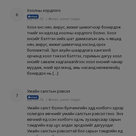
Хоолны хордлого
6
Өвчлөл
2021-01-12
/
Өвчлөл, шинж тэмдэг
Хоол хүнс нян, вирус, жижиг шимэгчээр бохирдож
түүнийг хүн идэхэд хоолны хордлого болно. Хоол
хүнсийг бэлтгэн хийх шат дамжлагын аль ч явцад
нян, вирус, жижиг шимэгчид хүнсэнд орох
боломжтой. Эрүүл ахуйн шаардлага хангахгүй
орчинд хоол тэжээл бэлтгэх, горимын дагуу хоол
хүнсийг савалж хадгалаагүйгээс хоол хүнсний чанар
муудаж, хүний эрүүл мэнд, амь насанд нөлөөлөхүйц
бохирдох нь […]
Умайн салстын үрэвсэл
7
Өвчлөл
2021-01-12
/
Өвчлөл, шинж тэмдэг
Умайн салст болон булчингийн эдүүд холбогч эдээр
солигдох өвчнийг умайн салстын үрэвсэл гэнэ. Энэ
өвчний үед үүссэн холбогч эд нь зузаарсаар сарын
тэмдгийн үеэр цус алдах эрсдэлийг дагуулдаг.
Умайн салстын үрэвсэлтэй бол сарын тэмдгийн үед