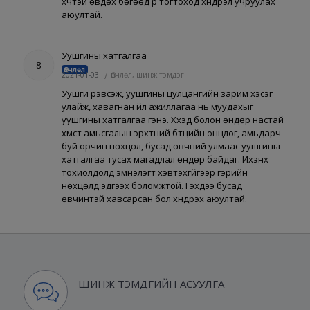
хүчтэй өвдөх бөгөөд үр тогтоход хүндрэл учруулах
аюултай.
Уушгины хатгалгаа
8
Өвчлөл
2021-01-03
/
Өвчлөл, шинж тэмдэг
Уушги үрэвсэж, уушгины цулцангийн зарим хэсэг
улайж, хавагнан үйл ажиллагаа нь муудахыг
уушгины хатгалгаа гэнэ. Хүүхэд болон өндөр настай
хүмүүст амьсгалын эрхтний бүтцийн онцлог, амьдарч
буй орчин нөхцөл, бусад өвчний улмаас уушгины
хатгалгаа тусах магадлал өндөр байдаг. Ихэнх
тохиолдолд эмнэлэгт хэвтэхгүйгээр гэрийн
нөхцөлд эдгээх боломжтой. Гэхдээ бусад
өвчинтэй хавсарсан бол хүндрэх аюултай.
ШИНЖ ТЭМДГИЙН АСУУЛГА