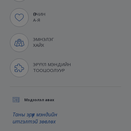
ӨВЧИН
А-Я
ЭМНЭЛЭГ
ХАЙХ
ЭРҮҮЛ МЭНДИЙН
ТООЦООЛУУР
Мэдээлэл авах
Таны эрүүл мэндийн
итгэлтэй зөвлөх