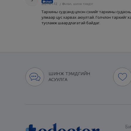
Өвчлөл
2021-01-12
/
Өвчлөл, шинж тэмдэг
Тархины судсанд цүлхэн үүсэхийг тархины судасн
улмаар цус харвах аюултай. Голчлон тархийг ха
тусламж шаардлагатай байдаг.
ШИНЖ ТЭМДГИЙН
АСУУЛГА
Би