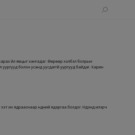
р харах үйл явцыг хангадаг. Өөрөөр хэлбэл болрын
л уургууд болон усанд уусдаггүй уургууд байдаг. Харин
хэт их ядрааснаар нүдний ядаргаа болдог. Нүдэнд илэрч