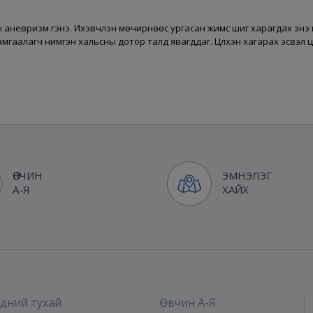
ы аневризм гэнэ. Ихэвчлэн мөчирнөөс ургасан жимс шиг харагдах энэ цү
мгаалагч нимгэн хальсны дотор талд явагддаг. Цүлхэн хагарах эсвэл ц
ӨВЧИН
ЭМНЭЛЭГ
А-Я
ХАЙХ
дний тухай
Өвчин А-Я