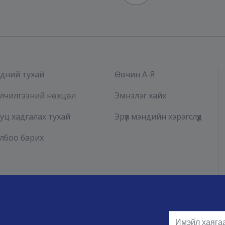
дний тухай
Өвчин А-Я
лчилгээний нөхцөл
Эмнэлэг хайх
уц хадгалах тухай
Эрүүл мэндийн хэрэгслүүд
лбоо барих