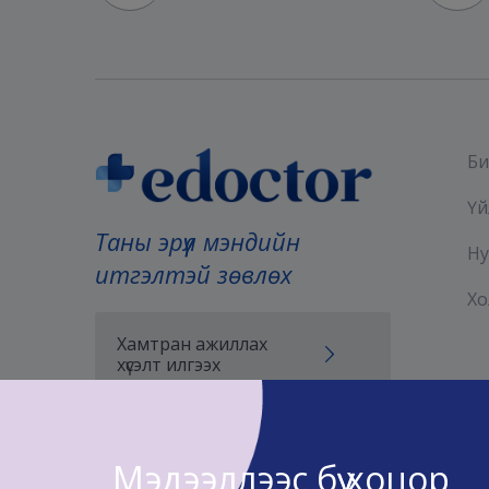
Би
Үй
Таны эрүүл мэндийн
Ну
итгэлтэй зөвлөх
Хо
Хамтран ажиллах
хүсэлт илгээх
Мэдээллээс бүү хоцор