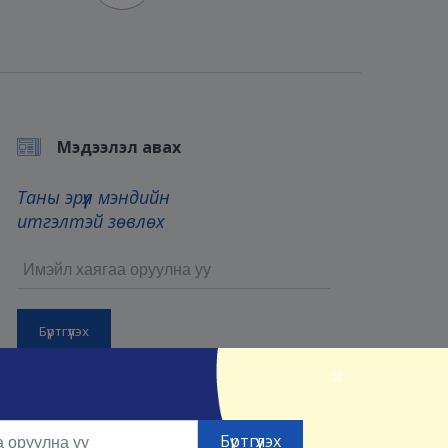
Мэдээлэл авах
Таны эрүүл мэндийн
итгэлтэй зөвлөх
×
Бүртгүүлснээр та манай
Үйлчилгээний нөхцөл
болон
Нууцлалын нөхцөлийг
зөвшөөрсөнд тооцно.