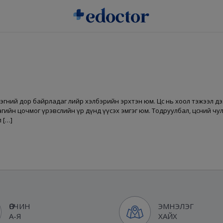
лэгний дор байрладаг лийр хэлбэрийн эрхтэн юм. Цөс нь хоол тэжээл д
агийн цочмог үрэвслийн үр дүнд үүсэх эмгэг юм. Тодруулбал, цөсний ч
 […]
ӨВЧИН
ЭМНЭЛЭГ
А-Я
ХАЙХ