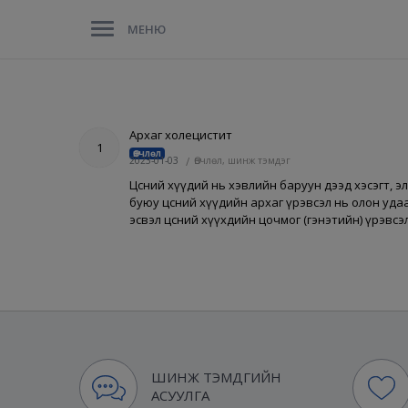
МЕНЮ
Архаг холецистит
1
Өвчлөл
2023-01-03
/
Өвчлөл, шинж тэмдэг
Цөсний хүүдий нь хэвлийн баруун дээд хэсэгт, э
буюу цөсний хүүдийн архаг үрэвсэл нь олон уда
эсвэл цөсний хүүхдийн цочмог (гэнэтийн) үрэвсэл
ШИНЖ ТЭМДГИЙН
АСУУЛГА