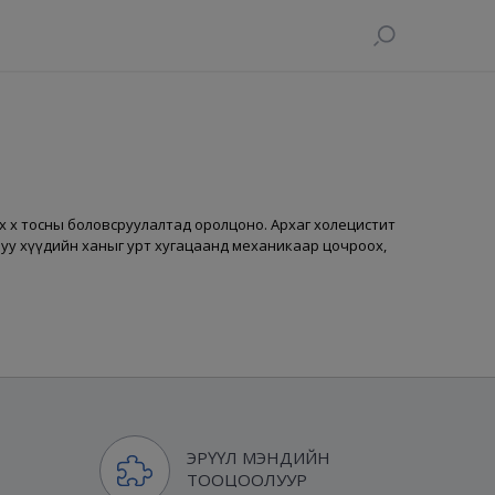
эх өөх тосны боловсруулалтад оролцоно. Архаг холецистит
улуу хүүдийн ханыг урт хугацаанд механикаар цочроох,
ЭРҮҮЛ МЭНДИЙН
ТООЦООЛУУР