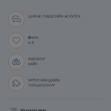
ШИНЖ ТЭМДГИЙН АСУУЛГА
ӨВЧИН
А-Я
ЭМНЭЛЭГ
ХАЙХ
ЭРҮҮЛ МЭНДИЙН
ТООЦООЛУУР
Мэдээлэл авах