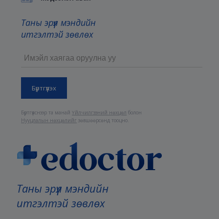
Таны эрүүл мэндийн
итгэлтэй зөвлөх
Бүртгүүлснээр та манай
Үйлчилгээний нөхцөл
болон
Нууцлалын нөхцөлийг
зөвшөөрсөнд тооцно.
Таны эрүүл мэндийн
итгэлтэй зөвлөх