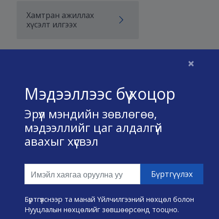
Хамтран ажиллах
хүсэлт илгээх
×
Бидний тухай
Мэдээллээс бүү хоцор
Үйлчилгээний нөхцөл
Эрүүл мэндийн зөвлөгөө,
Нууц хадгалах тухай
мэдээллийг цаг алдалгүй
авахыг хүсвэл
Холбоо барих
Өвчин А-Я
Эмнэлэг хайх
Бүртгүүлснээр та манай Үйлчилгээний нөхцөл болон
Нууцлалын нөхцөлийг зөвшөөрсөнд тооцно.
Эрүүл мэндийн хэрэгслүүд