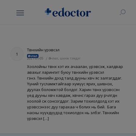
Төвөнхийн үрэвсэл
1
Өвчлөл
2021-01-05
/
Өвчлөл, шинж тэмдэг
Хоолойны төвөнх хэт их ачаалан, үрэвсэж, халдвар
авахыг ларингит буюу төвөнхийн үрэвсэл
гэнэ. Төвөнхийн дээд талд дууны хөвч яс залгагддаг.
Үүний тусламжтайгаар хүмүүс ярих, шивнэх,
дуулах боломжтой болдог. Харин төвөнх үрэвссэн
үед дууны хөвч хавдаж, хөвчнөөс гарах дуу өөрчлөгдөн
хоолой сөөж сонсогддог. Зарим тохиолдолд хэт их
үрэвссэнээс дуу гарахаа ч болих нь бий. Бага
насны хүүхдүүдэд тохиолдох нь элбэг. Төвөнхийн
үрэвсэл […]