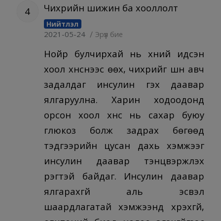
Чихрийн шижин ба хооллолт
4
Нийтлэл
/
2021-05-24
Эрүүл бие
Нойр булчирхай нь хүний идсэн
хоол хүнснээс өөх, чихрийг шүүн авч
задалдаг инсулин гэх даавар
ялгаруулна. Харин ходоодонд
орсон хоол хүнс нь сахар буюу
глюкоз болж задрах бөгөөд
тэдгээрийн цусан дахь хэмжээг
инсулин даавар тэнцвэржүүлэх
үүрэгтэй байдаг. Инсулин даавар
ялгарахгүй аль эсвэл
шаардлагатай хэмжээнд хүрэхгүй,