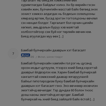
Таргалалт нь биед их хэмжээний өөх
хуримтлагдах байдлыг хэлнэ. Хүн бүр өөрийн гэсэн
хэвийн жин, булчингийн масстай байх бөгөөд энэхүү
зохист хэмжээ алдагдах нь бодисын солилцооны
хямралд өртөж, бусад эрхтэн тогтолцооны өвчлөл
үүсэх нөхцөл болдог. Таргалалт бол орчин цагийн
хөгжил, амьдралын буруу хэв маягтай
холбоотойгоор үүсэж буй нэг төрлийн өвчин юм.
Биед агуулагдах муу өөх […]
Бамбай булчирхайн дааврын хэт багасалт
7
Өвчлөл
2021-01-06
/
Өвчлөл, шинж тэмдэг
Бамбай булчирхайн хамгийн гол үүрэг нь цусанд
орсон иодыг цуглуулж, түүгээрээ хүний биед хэрэгтэй
дааврыг үйлдвэрлэх юм. Харин бамбай булчирхай
хангалттай хэмжээний даавар ялгаруулахгүй
байхыг гипотиродизм буюу бамбай булчирхайн
дааврын хэт багасалт гэнэ. Энэ өвчнөөр ихэвчлэн
эмэгтэйчүүд өвчилдөг. Тэр дундаа 60 болон түүнээс
дээш насны эмэгтэйчүүд илүү өртдөг. Бамбай
булчирхай нь хүний биед зайлшгүй байх ёстой […]