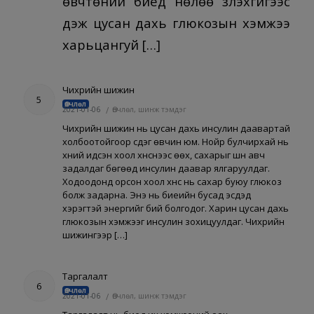
өвчтөний биед нөлөө үзүүлэхгүйгээс
үүдэж цусан дахь глюкозын хэмжээ
харьцангуй […]
Чихрийн шижин
5
Өвчлөл
2021-01-06
/
Өвчлөл, шинж тэмдэг
Чихрийн шижин нь цусан дахь инсулин даавартай
холбоотойгоор үүсдэг өвчин юм. Нойр булчирхай нь
хүний идсэн хоол хүнснээс өөх, сахарыг шүүн авч
задалдаг бөгөөд инсулин даавар ялгаруулдаг.
Ходоодонд орсон хоол хүнс нь сахар буюу глюкоз
болж задарна. Энэ нь биеийн бусад эсүүдэд
хэрэгтэй энергийг бий болгодог. Харин цусан дахь
глюкозын хэмжээг инсулин зохицуулдаг. Чихрийн
шижингээр […]
Таргалалт
6
Өвчлөл
2021-01-06
/
Өвчлөл, шинж тэмдэг