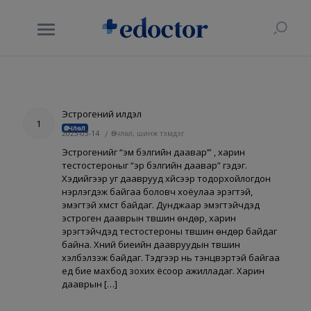
Эстрогений илүүдэл
1
Өвчлөл
2023-03-14
/
Өвчлөл, шинж тэмдэг
Эстрогенийг “эм бэлгийн даавар’” , харин
тестостероныг “эр бэлгийн даавар” гэдэг.
Хэдийгээр уг дааврууд хүйсээр тодорхойлогдон
нэрлэгдэж байгаа боловч хоёулаа эрэгтэй,
эмэгтэй хүмүүст байдаг. Дунджаар эмэгтэйчүүдэд
эстроген дааврын түвшин өндөр, харин
эрэгтэйчүүдэд тестостероны түвшин өндөр байдаг
байна. Хүний биеийн даавруудын түвшин
хэлбэлзэж байдаг. Тэдгээр нь тэнцвэртэй байгаа
үед бие махбод зохих ёсоор ажилладаг. Харин
дааврын […]