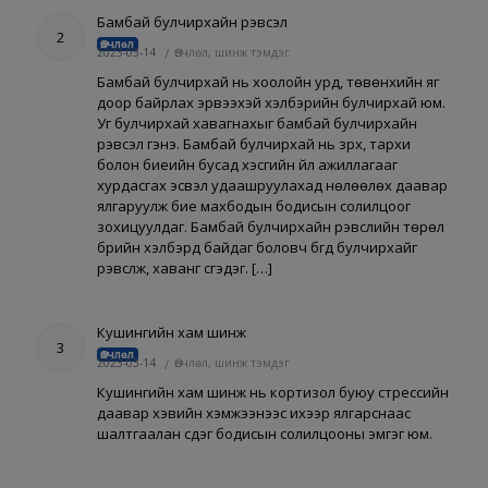
Бамбай булчирхайн үрэвсэл
2
Өвчлөл
2023-03-14
/
Өвчлөл, шинж тэмдэг
Бамбай булчирхай нь хоолойн урд, төвөнхийн яг
доор байрлах эрвээхэй хэлбэрийн булчирхай юм.
Уг булчирхай хавагнахыг бамбай булчирхайн
үрэвсэл гэнэ. Бамбай булчирхай нь зүрх, тархи
болон биеийн бусад хэсгийн үйл ажиллагааг
хурдасгах эсвэл удаашруулахад нөлөөлөх даавар
ялгаруулж бие махбодын бодисын солилцоог
зохицуулдаг. Бамбай булчирхайн үрэвслийн төрөл
бүрийн хэлбэрүүд байдаг боловч бүгд булчирхайг
үрэвсүүлж, хаванг үүсгэдэг. […]
Кушингийн хам шинж
3
Өвчлөл
2023-03-14
/
Өвчлөл, шинж тэмдэг
Кушингийн хам шинж нь кортизол буюу стрессийн
даавар хэвийн хэмжээнээс ихээр ялгарснаас
шалтгаалан үүсдэг бодисын солилцооны эмгэг юм.