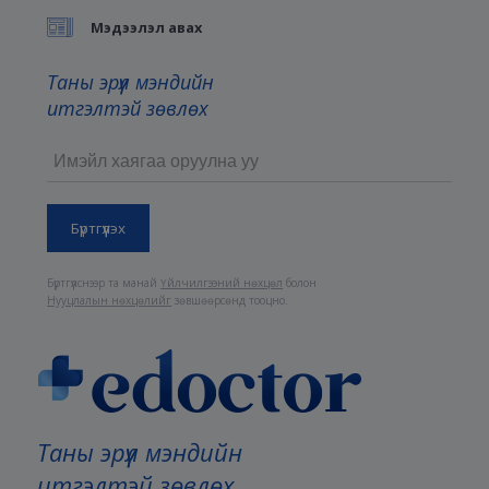
Мэдээлэл авах
Таны эрүүл мэндийн
итгэлтэй зөвлөх
Бүртгүүлснээр та манай
Үйлчилгээний нөхцөл
болон
Нууцлалын нөхцөлийг
зөвшөөрсөнд тооцно.
Таны эрүүл мэндийн
итгэлтэй зөвлөх