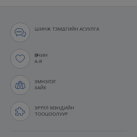
ШИНЖ ТЭМДГИЙН АСУУЛГА
ӨВЧИН
А-Я
ЭМНЭЛЭГ
ХАЙХ
ЭРҮҮЛ МЭНДИЙН
ТООЦООЛУУР