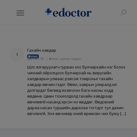
Гахайн хавдар
1
Өвчлөл
2021-01-13
/
Өвчлөл, шинж тэмдэг
Шүлс ялгаруулагч гурван хос булчирхайн нэг болох
чихний ойролцоох булчирхай нь вирусийн
халдварын улмаас үрэвсэж томрохыг гахайн
хавдар өвчин гэдэг. Өвөл, хаврын улиралд илүү
дэлгэрдэг бөгөөд ихэвчлэн бага насны хүүхдүүд
өвдөнө. Цөөн тохиолдолд гахайн хавдраар
өвчлөөгүй насанд хүрсэн хүн өвддөг. Өвдсөний
дараа насан туршийн дархлаа тогтдог тул дахин
өвчлөхгүй. Энэ өвчнөөр хүний өрөөсөн чих буюу […]