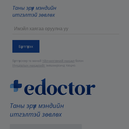
Таны эрүүл мэндийн
итгэлтэй зөвлөх
Бүртгүүлснээр та манай
Үйлчилгээний нөхцөл
болон
Нууцлалын нөхцөлийг
зөвшөөрсөнд тооцно.
Таны эрүүл мэндийн
итгэлтэй зөвлөх