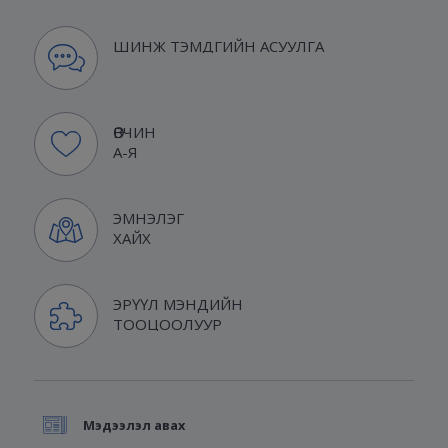
ШИНЖ ТЭМДГИЙН АСУУЛГА
ӨВЧИН
А-Я
ЭМНЭЛЭГ
ХАЙХ
ЭРҮҮЛ МЭНДИЙН
ТООЦООЛУУР
Мэдээлэл авах