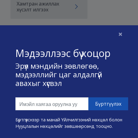
Хамтран ажиллах
хүсэлт илгээх
×
Бидний тухай
Мэдээллээс бүү хоцор
Үйлчилгээний нөхцөл
Эрүүл мэндийн зөвлөгөө,
Нууц хадгалах тухай
мэдээллийг цаг алдалгүй
авахыг хүсвэл
Холбоо барих
Өвчин А-Я
Эмнэлэг хайх
Бүртгүүлснээр та манай Үйлчилгээний нөхцөл болон
Нууцлалын нөхцөлийг зөвшөөрсөнд тооцно.
Эрүүл мэндийн хэрэгслүүд