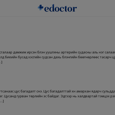
сгалаар дамжиж ирсэн бүлэн уушгины артерийн судасны аль нэг салаа
лд биеийн бусад хэсгийн судсан дахь бүлэнгийн бөөгнөрлөөс тасарч цу
…]
утсанаас цус багадалт үүснэ. Цус багадалттай хүн амархан ядарч сульддаг.
. Цусанд гурван төрлийн эс байдаг. Эдгээр нь халдвартай тэмцэх үүрэгт
[…]