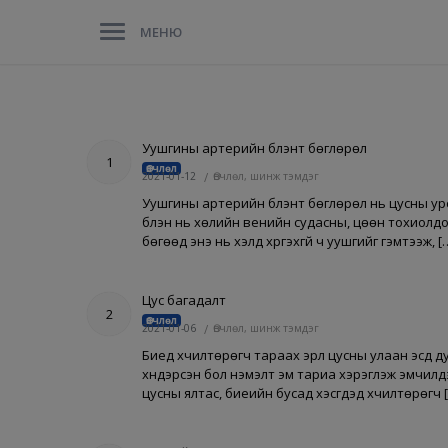
МЕНЮ
Уушгины артерийн бүлэнт бөглөрөл
1
Өвчлөл
2021-01-12
/
Өвчлөл, шинж тэмдэг
Уушгины артерийн бүлэнт бөглөрөл нь цусны ур
бүлэн нь хөлийн венийн судасны, цөөн тохиолдо
бөгөөд энэ нь үхэлд хүргэхгүй ч уушгийг гэмтээж, [
Цус багадалт
2
Өвчлөл
2021-01-06
/
Өвчлөл, шинж тэмдэг
Биед хүчилтөрөгч тараах эрүүл цусны улаан эсүүд д
хүндэрсэн бол нэмэлт эм тариа хэрэглэж эмчилдэг
цусны ялтас, биеийн бусад хэсгүүдэд хүчилтөрөгч 