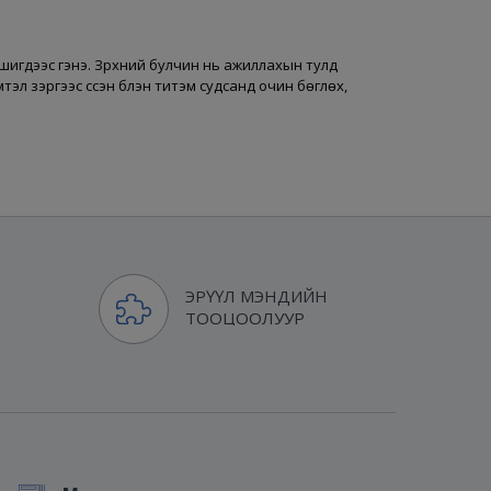
шигдээс гэнэ. Зүрхний булчин нь ажиллахын тулд
эл зэргээс үүссэн бүлэн титэм судсанд очин бөглөх,
ЭРҮҮЛ МЭНДИЙН
ТООЦООЛУУР