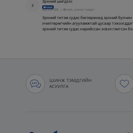
Зүрхний шигдээс
3
Өвчлөл
2021-01-06
/
Өвчлөл, шинж тэмдэг
Зүрхний титэм судас бөглөрөхөд зүрхний булчин
хүчилтөрөгчийн агууламжтай цусаар тэжээгддэг бө
зүрхний титэм судас нарийссан эсвэл гэмтсэн б
ШИНЖ ТЭМДГИЙН
АСУУЛГА