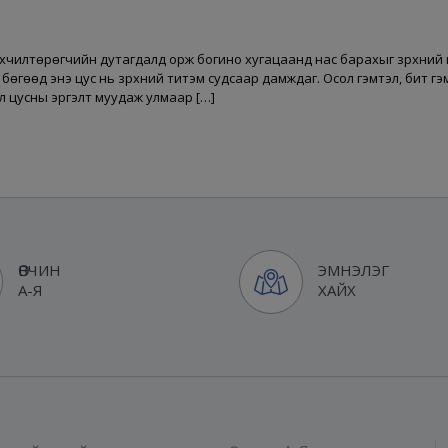
 хүчилтөрөгчийн дутагдалд орж богино хугацаанд нас барахыг зүрхний 
гөөд энэ цус нь зүрхний титэм судсаар дамждаг. Осол гэмтэл, битүү гэмт
ол цусны эргэлт муудаж улмаар […]
ӨВЧИН
ЭМНЭЛЭГ
А-Я
ХАЙХ