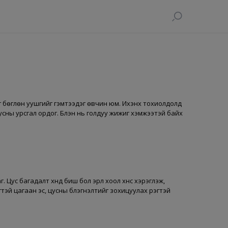
г бөглөн уушгийг гэмтээдэг өвчин юм. Ихэнх тохиолдолд
сны урсгал ордог. Бүлэн нь голдуу жижиг хэмжээтэй байх
 Цус багадалт хүнд биш бол эрүүл хоол хүнс хэрэглэж,
эй цагаан эс, цусны бүлэгнэлтийг зохицуулах үүрэгтэй