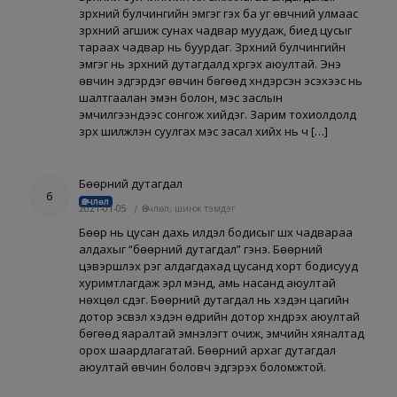
зүрхний булчингийн эмгэг гэх ба уг өвчний улмаас
зүрхний агшиж сунах чадвар муудаж, биед цусыг
тараах чадвар нь буурдаг. Зүрхний булчингийн
эмгэг нь зүрхний дутагдалд хүргэх аюултай. Энэ
өвчин эдгэрдэг өвчин бөгөөд хүндэрсэн эсэхээс нь
шалтгаалан эмэн болон, мэс заслын
эмчилгээнүүдээс сонгож хийдэг. Зарим тохиолдолд
зүрх шилжүүлэн суулгах мэс засал хийх нь ч […]
Бөөрний дутагдал
6
Өвчлөл
2021-01-05
/
Өвчлөл, шинж тэмдэг
Бөөр нь цусан дахь илүүдэл бодисыг шүүх чадвараа
алдахыг “бөөрний дутагдал” гэнэ. Бөөрний
цэвэршүүлэх үүрэг алдагдахад цусанд хорт бодисууд
хуримтлагдаж эрүүл мэнд, амь насанд аюултай
нөхцөл үүсдэг. Бөөрний дутагдал нь хэдэн цагийн
дотор эсвэл хэдэн өдрийн дотор хүндрэх аюултай
бөгөөд яаралтай эмнэлэгт очиж, эмчийн хяналтад
орох шаардлагатай. Бөөрний архаг дутагдал
аюултай өвчин боловч эдгэрэх боломжтой.