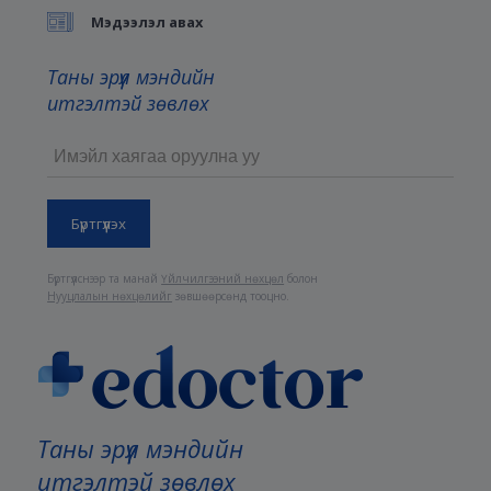
Мэдээлэл авах
Таны эрүүл мэндийн
итгэлтэй зөвлөх
Бүртгүүлснээр та манай
Үйлчилгээний нөхцөл
болон
Нууцлалын нөхцөлийг
зөвшөөрсөнд тооцно.
Таны эрүүл мэндийн
итгэлтэй зөвлөх