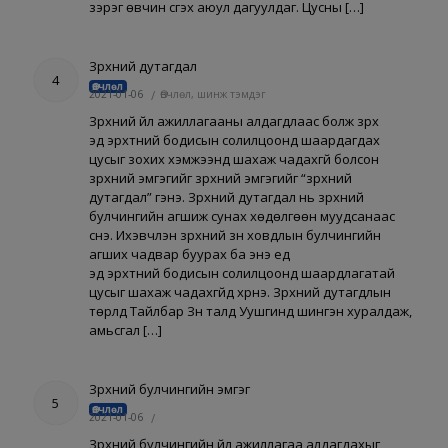
зэрэг өвчин үүсгэх аюул дагуулдаг. Цусны […]
Зүрхний дутагдал
4
Өвчлөл
2021-01-06
/
Өвчлөл, шинж тэмдэг
Зүрхний үйл ажиллагааны алдагдлаас болж зүрх
эд эрхтний бодисын солилцоонд шаардагдах
цусыг зохих хэмжээнд шахаж чадахгүй болсон
зүрхний эмгэгийг зүрхний эмгэгийг “зүрхний
дутагдал” гэнэ. Зүрхний дутагдал нь зүрхний
булчингийн агшиж сунах хөдөлгөөн муудсанаас
үүснэ. Ихэвчлэн зүрхний зүүн ховдлын булчингийн
агших чадвар буурах ба энэ үед
эд эрхтний бодисын солилцоонд шаардлагатай
цусыг шахаж чадахгүйд хүрнэ. Зүрхний дутагдлын
төрлүүд Тайлбар Зүүн талд Уушгинд шингэн хуралдаж,
амьсгал […]
Зүрхний булчингийн эмгэг
5
Өвчлөл
2021-01-06
/
Зүрхний булчингийн үйл ажиллагаа алдагдахыг