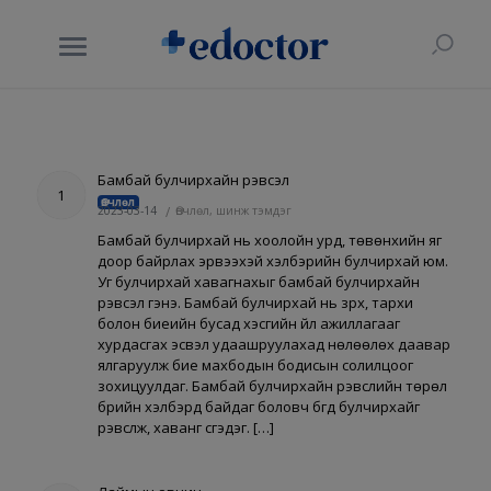
Бамбай булчирхайн үрэвсэл
1
Өвчлөл
2023-03-14
/
Өвчлөл, шинж тэмдэг
Бамбай булчирхай нь хоолойн урд, төвөнхийн яг
доор байрлах эрвээхэй хэлбэрийн булчирхай юм.
Уг булчирхай хавагнахыг бамбай булчирхайн
үрэвсэл гэнэ. Бамбай булчирхай нь зүрх, тархи
болон биеийн бусад хэсгийн үйл ажиллагааг
хурдасгах эсвэл удаашруулахад нөлөөлөх даавар
ялгаруулж бие махбодын бодисын солилцоог
зохицуулдаг. Бамбай булчирхайн үрэвслийн төрөл
бүрийн хэлбэрүүд байдаг боловч бүгд булчирхайг
үрэвсүүлж, хаванг үүсгэдэг. […]