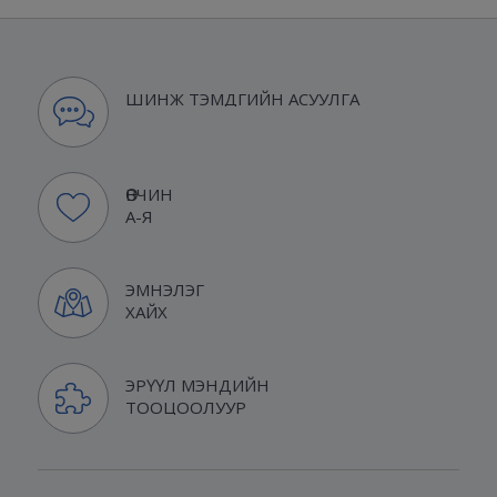
ШИНЖ ТЭМДГИЙН АСУУЛГА
ӨВЧИН
А-Я
ЭМНЭЛЭГ
ХАЙХ
ЭРҮҮЛ МЭНДИЙН
ТООЦООЛУУР