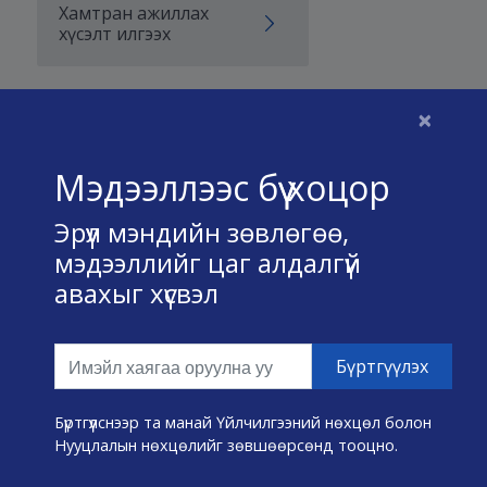
Хамтран ажиллах
хүсэлт илгээх
×
Бидний тухай
Мэдээллээс бүү хоцор
Үйлчилгээний нөхцөл
Эрүүл мэндийн зөвлөгөө,
Нууц хадгалах тухай
мэдээллийг цаг алдалгүй
авахыг хүсвэл
Холбоо барих
Өвчин А-Я
Эмнэлэг хайх
Бүртгүүлснээр та манай Үйлчилгээний нөхцөл болон
Нууцлалын нөхцөлийг зөвшөөрсөнд тооцно.
Эрүүл мэндийн хэрэгслүүд