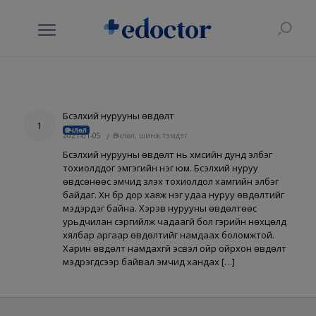
Бүсэлхий нурууны өвдөлт
1
Өвчлөл
2021-01-05
/
Өвчлөл, шинж тэмдэг
Бүсэлхий нурууны өвдөлт нь хүмүүсийн дунд элбэг
тохиолддог эмгэгийн нэг юм. Бүсэлхий нуруу
өвдсөнөөс эмчид үзүүлэх тохиолдол хамгийн элбэг
байдаг. Хүн бүр дор хаяж нэг удаа нуруу өвдөлтийг
мэдэрдэг байна. Хэрэв нурууны өвдөлтөөс
урьдчилан сэргийлж чадаагүй бол гэрийн нөхцөлд
хялбар аргаар өвдөлтийг намдаах боломжтой.
Харин өвдөлт намдахгүй эсвэл ойр ойрхон өвдөлт
мэдрэгдсээр байвал эмчид хандах […]