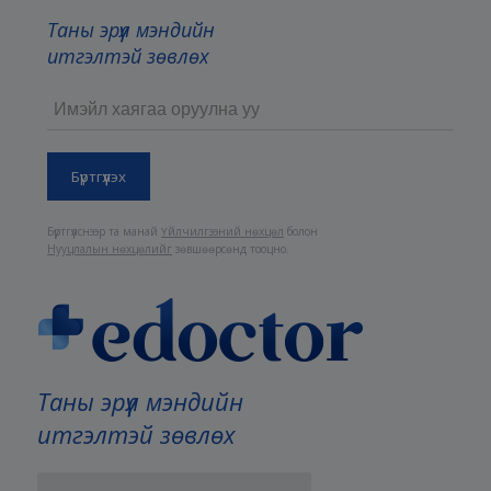
Таны эрүүл мэндийн
итгэлтэй зөвлөх
Бүртгүүлснээр та манай
Үйлчилгээний нөхцөл
болон
Нууцлалын нөхцөлийг
зөвшөөрсөнд тооцно.
Таны эрүүл мэндийн
итгэлтэй зөвлөх