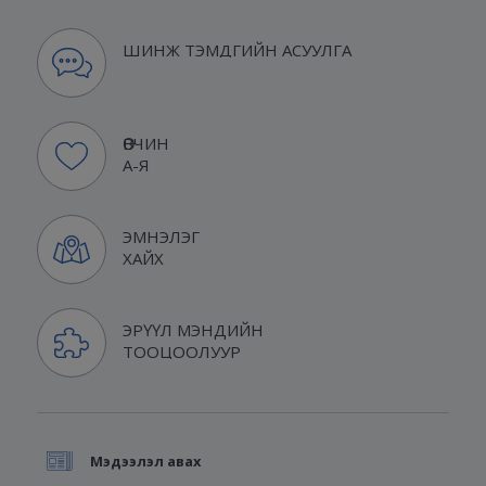
ШИНЖ ТЭМДГИЙН АСУУЛГА
ӨВЧИН
А-Я
ЭМНЭЛЭГ
ХАЙХ
ЭРҮҮЛ МЭНДИЙН
ТООЦООЛУУР
Мэдээлэл авах