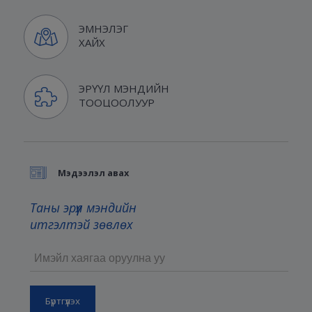
ЭМНЭЛЭГ
ХАЙХ
ЭРҮҮЛ МЭНДИЙН
ТООЦООЛУУР
Мэдээлэл авах
Таны эрүүл мэндийн
итгэлтэй зөвлөх