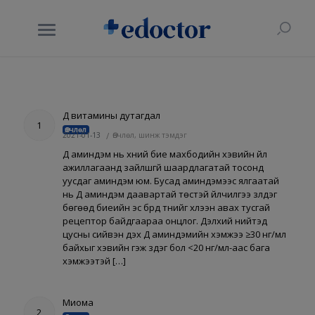
Д витамины дутагдал
1
Өвчлөл
2021-01-13
/
Өвчлөл, шинж тэмдэг
Д аминдэм нь хүний бие махбодийн хэвийн үйл
ажиллагаанд зайлшгүй шаардлагатай тосонд
уусдаг аминдэм юм. Бусад аминдэмээс ялгаатай
нь Д аминдэм даавартай төстэй үйлчилгээ үзүүлдэг
бөгөөд биеийн эс бүрд түүнийг хүлээн авах тусгай
рецептор байдгаараа онцлог. Дэлхий нийтэд
цусны сийвэн дэх Д аминдэмийн хэмжээ ≥30 нг/мл
байхыг хэвийн гэж үздэг бол <20 нг/мл-аас бага
хэмжээтэй […]
Миома
2