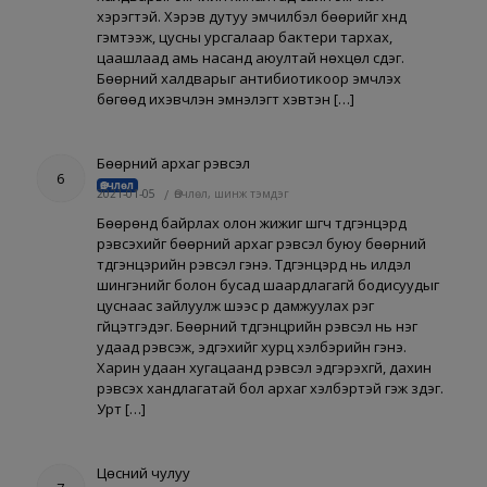
хэрэгтэй. Хэрэв дутуу эмчилбэл бөөрийг хүнд
гэмтээж, цусны урсгалаар бактери тархах,
цаашлаад амь насанд аюултай нөхцөл үүсдэг.
Бөөрний халдварыг антибиотикоор эмчлэх
бөгөөд ихэвчлэн эмнэлэгт хэвтэн […]
Бөөрний архаг үрэвсэл
6
Өвчлөл
2021-01-05
/
Өвчлөл, шинж тэмдэг
Бөөрөнд байрлах олон жижиг шүүгч түүдгэнцэрүүд
үрэвсэхийг бөөрний архаг үрэвсэл буюу бөөрний
түүдгэнцэрийн үрэвсэл гэнэ. Түүдгэнцэрүүд нь илүүдэл
шингэнийг болон бусад шаардлагагүй бодисуудыг
цуснаас зайлуулж шээс рүү дамжуулах үүрэг
гүйцэтгэдэг. Бөөрний түүдгэнцрийн үрэвсэл нь нэг
удаад үрэвсэж, эдгэхийг хурц хэлбэрийн гэнэ.
Харин удаан хугацаанд үрэвсэл эдгэрэхгүй, дахин
үрэвсэх хандлагатай бол архаг хэлбэртэй гэж үздэг.
Урт […]
Цөсний чулуу