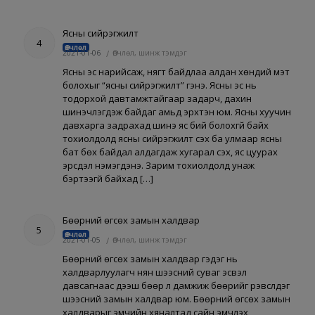
Ясны сийрэгжилт
4
Өвчлөл
2021-01-06
/
Өвчлөл, шинж тэмдэг
Ясны эс нарийсаж, нягт байдлаа алдан хөндий мэт
болохыг “ясны сийрэгжилт” гэнэ. Ясны эс нь
тодорхой давтамжтайгаар задарч, дахин
шинэчлэгдэж байдаг амьд эрхтэн юм. Ясны хуучин
давхарга задрахад шинэ яс бий болохгүй байх
тохиолдолд ясны сийрэгжилт үүсэх ба улмаар ясны
бат бөх байдал алдагдаж хугарал үүсэх, яс цуурах
эрсдэл нэмэгдэнэ. Зарим тохиолдолд унаж
бэртээгүй байхад […]
Бөөрний өгсөх замын халдвар
5
Өвчлөл
2021-01-05
/
Өвчлөл, шинж тэмдэг
Бөөрний өгсөх замын халдвар гэдэг нь
халдварлуулагч нян шээсний суваг эсвэл
давсагнаас дээш бөөр лүү дамжиж бөөрийг үрэвсүүлдэг
шээсний замын халдвар юм. Бөөрний өгсөх замын
халдварыг эмчийн хяналтад сайн эмчлэх