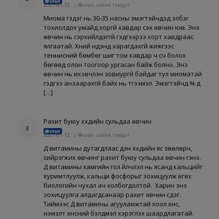
Өвчлөл
2021-01-12
/
Өвчлөл, шинж тэмдэг
Миома гэдэг нь 30-35 насны эмэгтэйчүүдэд элбэг
тохиолдох умайд хоргүй хавдар үүсэх өвчин юм. Энэ
өвчин нь үсэрхийлдэггүй гэдгээрээ хорт хавдраас
ялгаатай. Хүний нүдэнд харагдахгүй жижгээс
теннисний бөмбөг шиг том хавдар ч үүсч болох
бөгөөд олон тоогоор ургасан байж болно. Энэ
өвчин нь ихэвчлэн зовиургүй байдаг тул миоматай
гэдгээ анзаарахгүй байх нь түгээмэл. Эмэгтэйчүүд ¾-д
[…]
Рахит буюу хүүхдийн сульдаа өвчин
3
Өвчлөл
2021-01-12
/
Өвчлөл, шинж тэмдэг
Д витамины дутагдлаас үүдэн хүүхдийн яс зөөлөрч,
сийрэгжих өвчинг рахит буюу сульдаа өвчин гэнэ.
Д витамины хамгийн гол үйлчлэл нь ясанд кальцийг
хуримтлуулж, кальци фосфорыг зохицуулж өгөх
биологийн чухал ач холбогдолтой. Харин энэ
зохицуулга алдагдсанаар рахит өвчин үүсдэг.
Тиймээс Д витамины агууламжтай хоол хүнс,
нэмэлт хүнсний бэлдмэл хэрэглэх шаардлагатай.