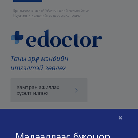
Бүртгүүлснээр та манай
Үйлчилгээний нөхцөл
болон
Нууцлалын нөхцөлийг
зөвшөөрсөнд тооцно.
Таны эрүүл мэндийн
итгэлтэй зөвлөх
Хамтран ажиллах
хүсэлт илгээх
×
Бидний тухай
Мэдээллээс бүү хоцор