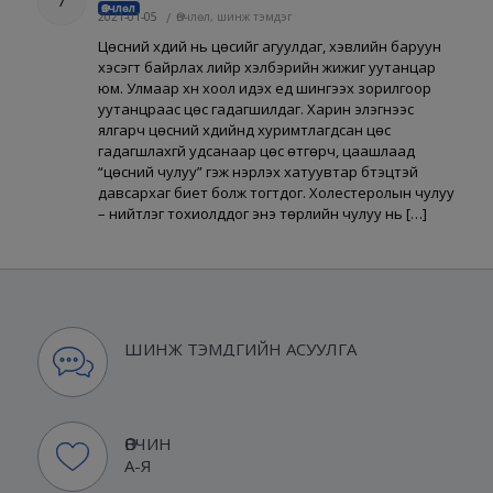
7
Өвчлөл
2021-01-05
/
Өвчлөл, шинж тэмдэг
Цөсний хүүдий нь цөсийг агуулдаг, хэвлийн баруун
хэсэгт байрлах лийр хэлбэрийн жижиг уутанцар
юм. Улмаар хүн хоол идэх үед шингээх зорилгоор
уутанцраас цөс гадагшилдаг. Харин элэгнээс
ялгарч цөсний хүүдийнд хуримтлагдсан цөс
гадагшлахгүй удсанаар цөс өтгөрч, цаашлаад
“цөсний чулуу” гэж нэрлэх хатуувтар бүтэцтэй
давсархаг биет болж тогтдог. Холестеролын чулуу
– нийтлэг тохиолддог энэ төрлийн чулуу нь […]
ШИНЖ ТЭМДГИЙН АСУУЛГА
ӨВЧИН
А-Я