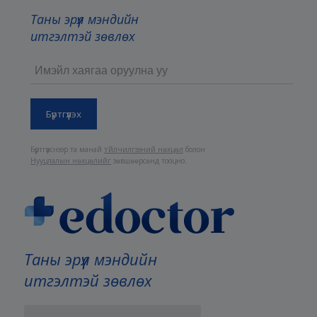
Таны эрүүл мэндийн
итгэлтэй зөвлөх
Бүртгүүлснээр та манай
Үйлчилгээний нөхцөл
болон
Нууцлалын нөхцөлийг
зөвшөөрсөнд тооцно.
Таны эрүүл мэндийн
итгэлтэй зөвлөх