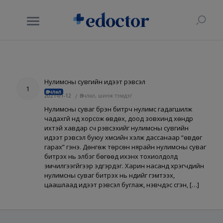
Нулимсны сувгийн идээт үрэвсэл
1
Өвчлөл
2021-01-12
/
Өвчлөл, шинж тэмдэг
Нулимсны суваг бүрэн битүүрч нулимс гадагшилж
чадахгүй нүд хорсож өвдөх, доод зовхинд хөндүүр
ихтэй хавдар үүсч үрэвсэхийг нулимсны сувгийн
идээт үрэвсэл буюу хүмүүсийн хэлж дассанаар “өвдөг
гарах” гэнэ. Дөнгөж төрсөн нярайн нулимсны суваг
битүүрэх нь элбэг бөгөөд ихэнх тохиолдолд
эмчилгээгүйгээр эдгэрдэг. Харин насанд хүрэгчдийн
нулимсны суваг битүүрэх нь нүдийг гэмтээх,
цаашлаад идээт үрэвсэл буглаж, нэвчдэс үүсгэн, […]