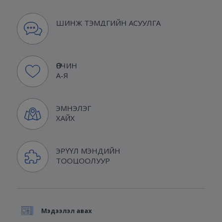
ШИНЖ ТЭМДГИЙН АСУУЛГА
ӨВЧИН
А-Я
ЭМНЭЛЭГ
ХАЙХ
ЭРҮҮЛ МЭНДИЙН
ТООЦООЛУУР
Мэдээлэл авах