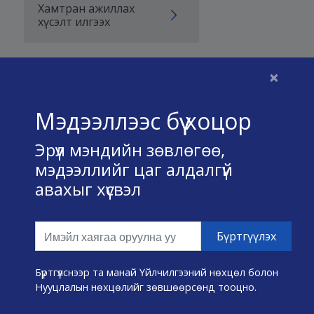
Хамтран ажиллах
хүсэлт илгээх
×
Бидний тухай
Мэдээллээс бүү хоцор
Үйлчилгээний нөхцөл
Эрүүл мэндийн зөвлөгөө,
Нууц хадгалах тухай
мэдээллийг цаг алдалгүй
авахыг хүсвэл
Холбоо барих
Өвчин А-Я
Эмнэлэг хайх
Бүртгүүлснээр та манай Үйлчилгээний нөхцөл болон
Нууцлалын нөхцөлийг зөвшөөрсөнд тооцно.
Эрүүл мэндийн хэрэгслүүд