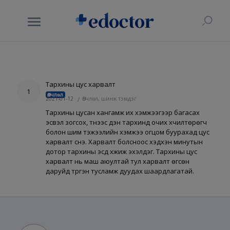
Тархины цус харвалт
1
Өвчлөл
2021-01-12
/
Өвчлөл, шинж тэмдэг
Тархины цусан хангамж их хэмжээгээр багасах
эсвэл зогсох, түүнээс үүдэн тархинд очих хүчилтөрөгч
болон шим тэжээлийн хэмжээ огцом буурахад цус
харвалт үүснэ. Харвалт болсноос хэдхэн минутын
дотор тархины эсүүд үхжиж эхэлдэг. Тархины цус
харвалт нь маш аюултай тул харвалт өгсөн
даруйд түргэн тусламж дуудах шаардлагатай.