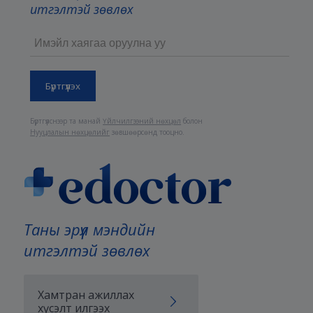
итгэлтэй зөвлөх
Бүртгүүлснээр та манай
Үйлчилгээний нөхцөл
болон
Нууцлалын нөхцөлийг
зөвшөөрсөнд тооцно.
Таны эрүүл мэндийн
итгэлтэй зөвлөх
Хамтран ажиллах
хүсэлт илгээх