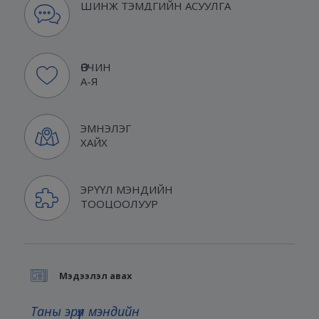
ШИНЖ ТЭМДГИЙН АСУУЛГА
ӨВЧИН
А-Я
ЭМНЭЛЭГ
ХАЙХ
ЭРҮҮЛ МЭНДИЙН
ТООЦООЛУУР
Мэдээлэл авах
Таны эрүүл мэндийн