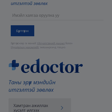
итгэлтэй зөвлөх
Бүртгүүлснээр та манай
Үйлчилгээний нөхцөл
болон
Нууцлалын нөхцөлийг
зөвшөөрсөнд тооцно.
Таны эрүүл мэндийн
итгэлтэй зөвлөх
Хамтран ажиллах
хүсэлт илгээх