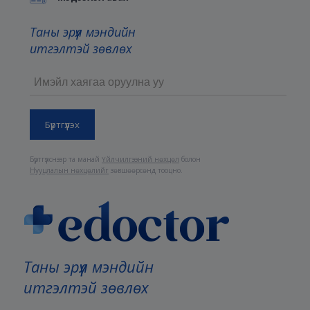
Таны эрүүл мэндийн
итгэлтэй зөвлөх
Бүртгүүлснээр та манай
Үйлчилгээний нөхцөл
болон
Нууцлалын нөхцөлийг
зөвшөөрсөнд тооцно.
Таны эрүүл мэндийн
итгэлтэй зөвлөх