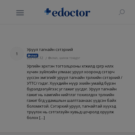
Уруул тагнайн сэтэрхий
1
Өвчлөл
2021-01-12
/
Өвчлөл, шинж тэмдэг
Ургийн эрхтэн тогтолцооны хөгжилд сөргөөр нөлөөлөх
хүчин зүйлсийн улмаас уруул хооронд сэтэрч
үүссэн эмгэгийг уруул тагнайн төрөлхийн сэтэрхий /
УТТС/ гэдэг. Хүүхдийн нүүр эхийн умайд бүрэн
бүрэлдээгүйгээс уг гажиг үүсдэг. Уруул тагнайн
гажиг нь хамгийн нийтлэг тохиолдох төрөлхийн
гажиг бөгөөд удамшлын шалтгаанаас үүдсэн байх
боломжтой. Сэтэрхий уруул, тагнайтай хүүхэд
төрүүлэх нь сэтгэлзүйн хувьд цочролд оруулж
болох […]