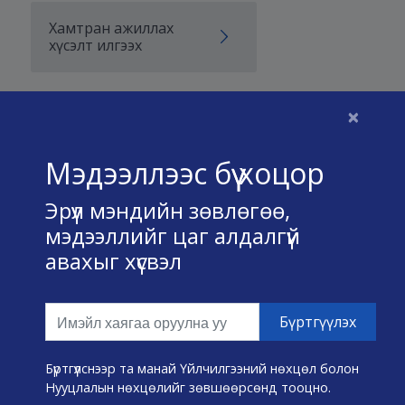
Хамтран ажиллах
хүсэлт илгээх
×
Бидний тухай
Мэдээллээс бүү хоцор
Үйлчилгээний нөхцөл
Эрүүл мэндийн зөвлөгөө,
Нууц хадгалах тухай
мэдээллийг цаг алдалгүй
авахыг хүсвэл
Холбоо барих
Өвчин А-Я
Эмнэлэг хайх
Бүртгүүлснээр та манай Үйлчилгээний нөхцөл болон
Нууцлалын нөхцөлийг зөвшөөрсөнд тооцно.
Эрүүл мэндийн хэрэгслүүд