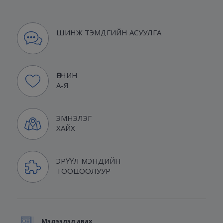
ШИНЖ ТЭМДГИЙН АСУУЛГА
ӨВЧИН
А-Я
ЭМНЭЛЭГ
ХАЙХ
ЭРҮҮЛ МЭНДИЙН
ТООЦООЛУУР
Мэдээлэл авах