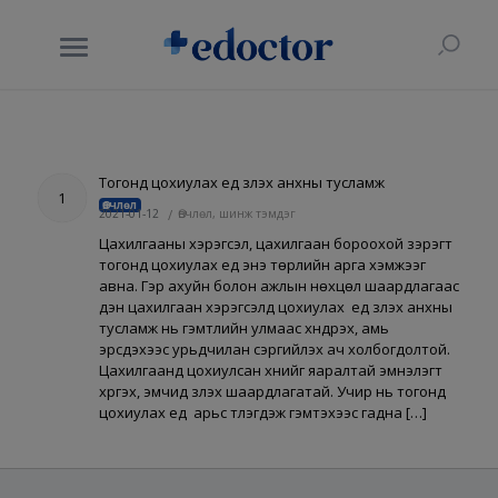
Тогонд цохиулах үед үзүүлэх анхны тусламж
1
Өвчлөл
2021-01-12
/
Өвчлөл, шинж тэмдэг
Цахилгааны хэрэгсэл, цахилгаан бороохой зэрэгт
тогонд цохиулах үед энэ төрлийн арга хэмжээг
авна. Гэр ахуйн болон ажлын нөхцөл шаардлагаас
үүдэн цахилгаан хэрэгсэлд цохиулах үед үзүүлэх анхны
тусламж нь гэмтлийн улмаас хүндрэх, амь
эрсдэхээс урьдчилан сэргийлэх ач холбогдолтой.
Цахилгаанд цохиулсан хүнийг яаралтай эмнэлэгт
хүргэх, эмчид үзүүлэх шаардлагатай. Учир нь тогонд
цохиулах үед арьс түлэгдэж гэмтэхээс гадна […]