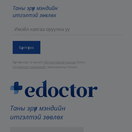
Таны эрүүл мэндийн
итгэлтэй зөвлөх
Бүртгүүлснээр та манай
Үйлчилгээний нөхцөл
болон
Нууцлалын нөхцөлийг
зөвшөөрсөнд тооцно.
Таны эрүүл мэндийн
итгэлтэй зөвлөх