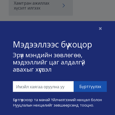
Хамтран ажиллах
хүсэлт илгээх
×
Бидний тухай
Мэдээллээс бүү хоцор
Үйлчилгээний нөхцөл
Эрүүл мэндийн зөвлөгөө,
Нууц хадгалах тухай
мэдээллийг цаг алдалгүй
авахыг хүсвэл
Холбоо барих
Өвчин А-Я
Эмнэлэг хайх
Бүртгүүлснээр та манай Үйлчилгээний нөхцөл болон
Нууцлалын нөхцөлийг зөвшөөрсөнд тооцно.
Эрүүл мэндийн хэрэгслүүд