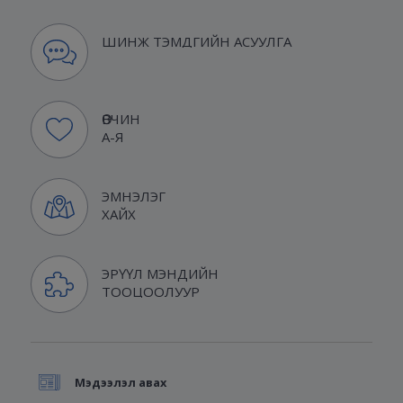
ШИНЖ ТЭМДГИЙН АСУУЛГА
ӨВЧИН
А-Я
ЭМНЭЛЭГ
ХАЙХ
ЭРҮҮЛ МЭНДИЙН
ТООЦООЛУУР
Мэдээлэл авах