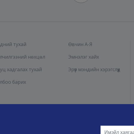
дний тухай
Өвчин А-Я
лчилгээний нөхцөл
Эмнэлэг хайх
уц хадгалах тухай
Эрүүл мэндийн хэрэгслүүд
лбоо барих