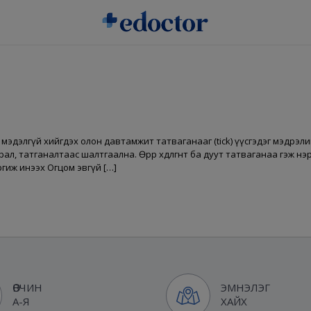
эдэлгүй хийгдэх олон давтамжит татваганааг (tick) үүсгэдэг мэдрэлийн
л, татганалтаас шалтгаална. Өөрөөр хөдөлгөөнт ба дуут татваганаа гэж 
ргиж инээх Огцом эвгүй […]
ӨВЧИН
ЭМНЭЛЭГ
А-Я
ХАЙХ