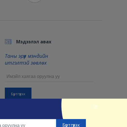
Мэдээлэл авах
Таны эрүүл мэндийн
итгэлтэй зөвлөх
×
Бүртгүүлснээр та манай
Үйлчилгээний нөхцөл
болон
Нууцлалын нөхцөлийг
зөвшөөрсөнд тооцно.