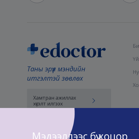
Би
Үй
Таны эрүүл мэндийн
Ну
итгэлтэй зөвлөх
Хо
Хамтран ажиллах
хүсэлт илгээх
Мэдээллээс бүү хоцор