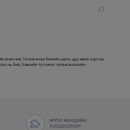
 өвчин юм. Татваганаа биеийн хөдөлгөөн, дуу авиа зэргээр
нэрлэх нь бий. Хамгийн түгээмэл татваганаагийн
ЭРҮҮЛ МЭНДИЙН
ТООЦООЛУУР