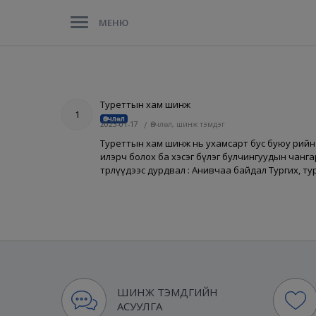
МЕНЮ
Туреттын хам шинж
1
Өвчлөл
2023-01-17
/
Өвчлөл, шинж тэмдэг
Туреттын хам шинж нь ухамсарт бус буюу өөрийн м
илэрч болох ба хэсэг бүлэг булчингуудын чангара
төрлүүдээс дурдвал : Анивчаа байдал Тургих, ту
ШИНЖ ТЭМДГИЙН
АСУУЛГА