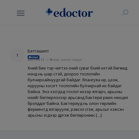
Батгашилт
1
Өвчлөл
2021-04-12
/
Өвчлөл, шинж тэмдэг
Хүний бие тэр чигтээ үсний суваг бүхий нүхтэй бөгөөд
нүхнүүд нь шар үстэй, доороо тослогийн
булчирхайнуудтай байдаг. Ялангуяа нүүр, цээж,
нурууны хэсэгт тослогийн булчирхай их байдаг
байна. Энэ хэсгүүдэд тослог ихээр ялгарч, арьсны
нүхийг бөглөрүүлснээр арьсанд бактери үржих нөхцөл
бүрэлддэг байна. Бактериуд нь олон төрлийн
ферментүүд ялгаруулж, үрэвсэл үүсгэж, арьсыг үхэжсэн
арьсны эсүүдээр дүүргэж бөглөрснөөс […]