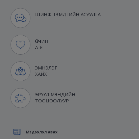
ШИНЖ ТЭМДГИЙН АСУУЛГА
ӨВЧИН
А-Я
ЭМНЭЛЭГ
ХАЙХ
ЭРҮҮЛ МЭНДИЙН
ТООЦООЛУУР
Мэдээлэл авах