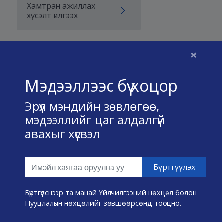
Хамтран ажиллах
хүсэлт илгээх
×
Бидний тухай
Мэдээллээс бүү хоцор
Үйлчилгээний нөхцөл
Эрүүл мэндийн зөвлөгөө,
Нууц хадгалах тухай
мэдээллийг цаг алдалгүй
авахыг хүсвэл
Холбоо барих
Өвчин А-Я
Эмнэлэг хайх
Бүртгүүлснээр та манай Үйлчилгээний нөхцөл болон
Нууцлалын нөхцөлийг зөвшөөрсөнд тооцно.
Эрүүл мэндийн хэрэгслүүд