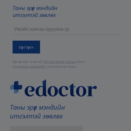
Таны эрүүл мэндийн
итгэлтэй зөвлөх
Бүртгүүлснээр та манай
Үйлчилгээний нөхцөл
болон
Нууцлалын нөхцөлийг
зөвшөөрсөнд тооцно.
Таны эрүүл мэндийн
итгэлтэй зөвлөх