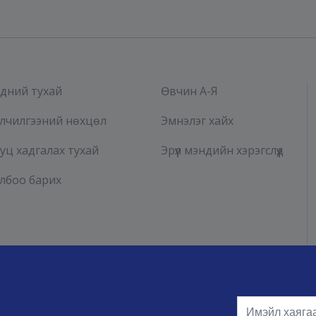
дний тухай
Өвчин А-Я
лчилгээний нөхцөл
Эмнэлэг хайх
уц хадгалах тухай
Эрүүл мэндийн хэрэгслүүд
лбоо барих