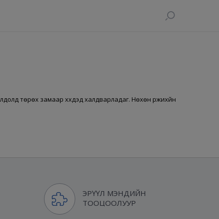
долд төрөх замаар хүүхдэд халдварладаг. Нөхөн үржихүйн
ЭРҮҮЛ МЭНДИЙН
ТООЦООЛУУР