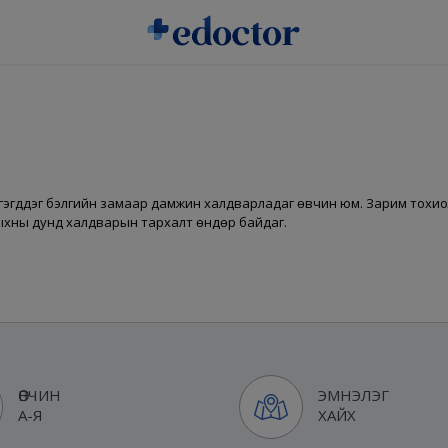
үүсгэгддэг бэлгийн замаар дамжин халдварладаг өвчин юм. Зарим тохиол
ныхны дунд халдварын тархалт өндөр байдаг.
ӨВЧИН
ЭМНЭЛЭГ
А-Я
ХАЙХ