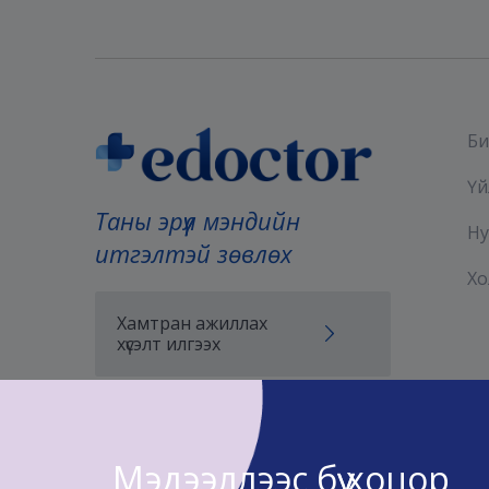
Би
Үй
Таны эрүүл мэндийн
Ну
итгэлтэй зөвлөх
Хо
Хамтран ажиллах
хүсэлт илгээх
Мэдээллээс бүү хоцор