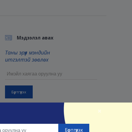
Мэдээлэл авах
Таны эрүүл мэндийн
итгэлтэй зөвлөх
Бүртгүүлснээр та манай
Үйлчилгээний нөхцөл
болон
×
Нууцлалын нөхцөлийг
зөвшөөрсөнд тооцно.