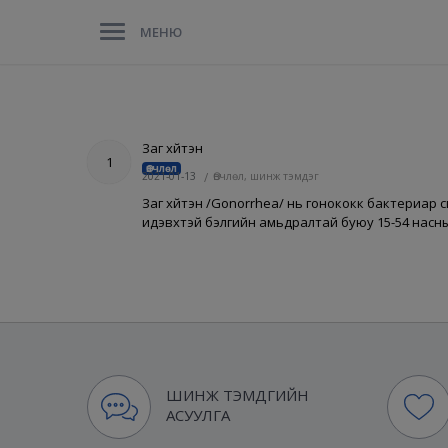
МЕНЮ
Заг хүйтэн
1
Өвчлөл
2021-01-13
/
Өвчлөл, шинж тэмдэг
Заг хүйтэн /Gonorrhea/ нь гонококк бактериар 
идэвхтэй бэлгийн амьдралтай буюу 15-54 нас
ШИНЖ ТЭМДГИЙН
АСУУЛГА