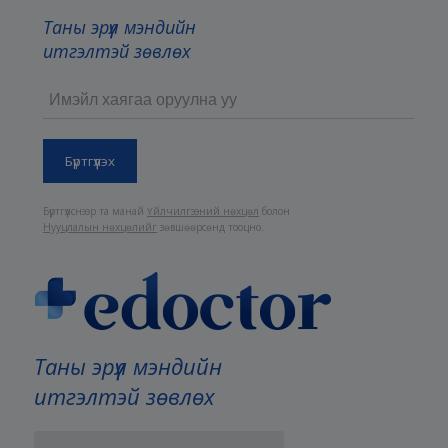
Таны эрүүл мэндийн
итгэлтэй зөвлөх
Бүртгүүлснээр та манай
Үйлчилгээний нөхцөл
болон
Нууцлалын нөхцөлийг
зөвшөөрсөнд тооцно.
Таны эрүүл мэндийн
итгэлтэй зөвлөх