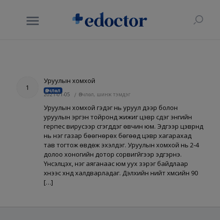
Уруулын хомхой
1
Өвчлөл
2021-01-05
/
Өвчлөл, шинж тэмдэг
Уруулын хомхой гэдэг нь уруул дээр болон
уруулын эргэн тойронд жижиг цэврүү үүсдэг энгийн
герпес вирусээр үүсгэгддэг өвчин юм. Эдгээр цэврүүнүүд
нь нэг газар бөөгнөрөх бөгөөд цэврүү хагарахад
тав тогтож өвдөж эхэлдэг. Уруулын хомхой нь 2-4
долоо хоногийн дотор сорвигүйгээр эдгэрнэ.
Үнсэлцэх, нэг аяганаас юм уух зэрэг байдлаар
хүнээс хүнд халдварладаг. Дэлхийн нийт хүмүүсийн 90
[…]