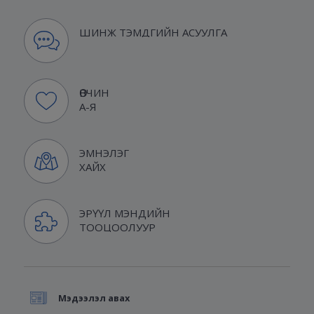
ШИНЖ ТЭМДГИЙН АСУУЛГА
ӨВЧИН
А-Я
ЭМНЭЛЭГ
ХАЙХ
ЭРҮҮЛ МЭНДИЙН
ТООЦООЛУУР
Мэдээлэл авах