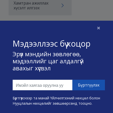
Хамтран ажиллах
хүсэлт илгээх
×
Бидний тухай
Мэдээллээс бүү хоцор
Үйлчилгээний нөхцөл
Эрүүл мэндийн зөвлөгөө,
Нууц хадгалах тухай
мэдээллийг цаг алдалгүй
авахыг хүсвэл
Холбоо барих
Өвчин А-Я
Эмнэлэг хайх
Бүртгүүлснээр та манай Үйлчилгээний нөхцөл болон
Нууцлалын нөхцөлийг зөвшөөрсөнд тооцно.
Эрүүл мэндийн хэрэгслүүд