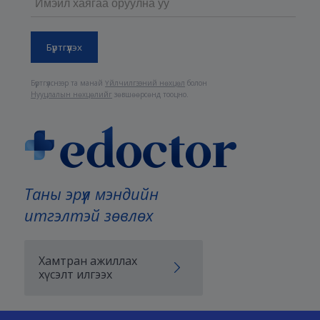
Бүртгүүлснээр та манай
Үйлчилгээний нөхцөл
болон
Нууцлалын нөхцөлийг
зөвшөөрсөнд тооцно.
Таны эрүүл мэндийн
итгэлтэй зөвлөх
Хамтран ажиллах
хүсэлт илгээх