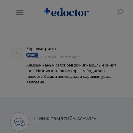
Харшлын ринит
1
Өвчлөл
2022-08-31
/
Өвчлөл, шинж тэмдэг
Хамрын ханын салст үрэвсэхийг харшлын ринит
гэнэ. Ихэвчлэн харшил төрүүлэгч бодисоор
(аллерген) амьсгалсны дараа харшлын урвал
явагдана.
ШИНЖ ТЭМДГИЙН АСУУЛГА