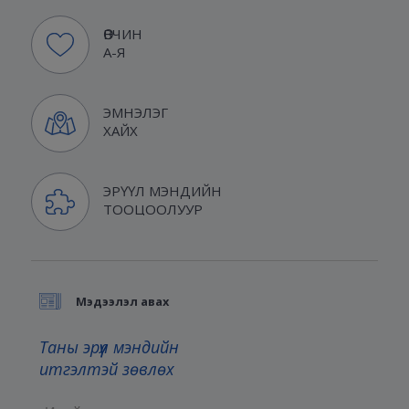
ӨВЧИН
А-Я
ЭМНЭЛЭГ
ХАЙХ
ЭРҮҮЛ МЭНДИЙН
ТООЦООЛУУР
Мэдээлэл авах
Таны эрүүл мэндийн
итгэлтэй зөвлөх