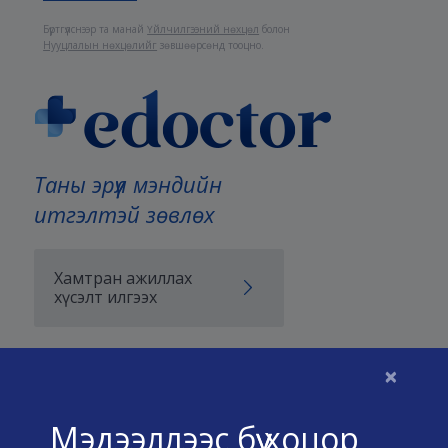
Бүртгүүлснээр та манай
Үйлчилгээний нөхцөл
болон
Нууцлалын нөхцөлийг
зөвшөөрсөнд тооцно.
Таны эрүүл мэндийн
итгэлтэй зөвлөх
Хамтран ажиллах
хүсэлт илгээх
×
Бидний тухай
Мэдээллээс бүү хоцор