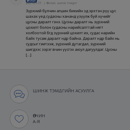
Өвчлөл
2021-01-11
/
Өвчлөл, шинж тэмдэг
Зүрхний булчин агшин биеийн эд эрхтэн рүү цус
шахах үед судасны хананд үзүүлж буй хүчийг
цусны даралт гэнэ. Цусны даралт нь зүрхний
цохилт болон судасны нарийсалттай нягт
холбоотой бөгөөд зүрхний цохилт их, судас нарийн
байх тусам даралт өндөр байна. Даралт өндөр байх нь
судсыг гэмтээж, зүрхний дутагдал, зүрхний
шигдээс зэрэг өвчин үүсгэх аюул дагуулдаг. Цусны
[…]
ШИНЖ ТЭМДГИЙН АСУУЛГА
ӨВЧИН
А-Я