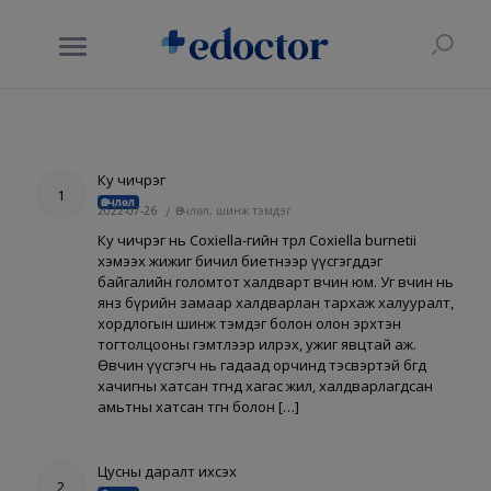
Ку чичрэг
1
Өвчлөл
2022-07-26
/
Өвчлөл, шинж тэмдэг
Ку чичрэг нь Coxiella-гийн төрөл Coxiella burnetii
хэмээх жижиг бичил биетнээр үүсгэгддэг
байгалийн голомтот халдварт өвчин юм. Уг өвчин нь
янз бүрийн замаар халдварлан тархаж халууралт,
хордлогын шинж тэмдэг болон олон эрхтэн
тогтолцооны гэмтлээр илрэх, ужиг явцтай аж.
Өвчин үүсгэгч нь гадаад орчинд тэсвэртэй бөгөөд
хачигны хатсан өтгөнд хагас жил, халдварлагдсан
амьтны хатсан өтгөн болон […]
Цусны даралт ихсэх
2