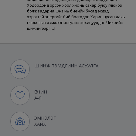
Ходоодонд орсон хоол хүнс нь сахар буюу глюкоз
болж задарна. Энэ нь биеийн бусад эсүүдэд
хэрэгтэй энергийг бий болгодог. Харин цусан дахь
глюкозын хэмжээг инсулин зохицуулдаг. Чихрийн
шижингээр […]
ШИНЖ ТЭМДГИЙН АСУУЛГА
ӨВЧИН
А-Я
ЭМНЭЛЭГ
ХАЙХ