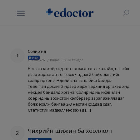
Солир нүд
1
Өвчлөл
2022-07-26
/
Өвчлөл, шинж тэмдэг
Нэг эсвэл хоёр нүд төв тэнхлэгээсээ хазайж, нэг зүйл
дээр хараагаа тогтоож чадахгүй байх эмгэгийг
солир нүд гэнэ. Нүдний энэ тэгш биш байдал
төвөгтэй дүрсийг 2 нүдээр харж тархинд хүргэхэд хүнд
нөхцөл байдалд хүргэнэ. Солир нүд нь ихэвчлэн
хоёр нүд нь зохистой хэлбэрээр зэрэг ажилладаг
болж эхэлж байгаа 2-3 настай хүүхдүүдэд үүсдэг.
Статистик мэдээллээс үзэхэд […]
Чихрийн шижин ба хооллолт
2