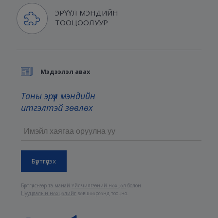
ЭРҮҮЛ МЭНДИЙН
ТООЦООЛУУР
Мэдээлэл авах
Таны эрүүл мэндийн
итгэлтэй зөвлөх
Бүртгүүлснээр та манай
Үйлчилгээний нөхцөл
болон
Нууцлалын нөхцөлийг
зөвшөөрсөнд тооцно.