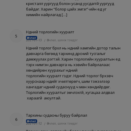
кристалл уургууд болон усанд уусдаггүй уургууд
байдаг. Харин “болор цайх эмгэг”-ийн үед уг
химийн найрлагад […]
Нүдний торлогийн хууралт
5
Өвчлөл
2021-01-13
/
Өвчлөл, шинж тэмдэг
Нүдний торлог бүрхүүл нь нүдний хамгийн дотор талын
давхарга бөгөөд тархинд дүрсний тусгалыг
дамжуулах үүрэгтэй. Харин торлогийн хууралтын үед
тэрхүү нимгэн давхарга нь хэвийн байрлалаас
хөндийрөн хуурахыг нүдний
торлогийн хууралт гэдэг. Нүдний торлог бүрхэвч
хуурснаар нүдийг хүчилтөрөгч, шим тэжээлээр
хангадаг нүдний судаснууд ч мөн хөндийрдөг.
Торлогийн хууралтыг эмчлэхгүй, хугацаа алдвал
хараагүй аюултай.
Тархины судасны буруу байрлал
6
Өвчлөл
2021-01-12
/
Өвчлөл, шинж тэмдэг