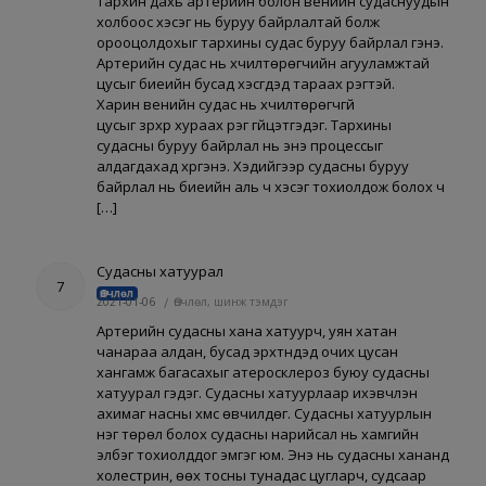
Тархин дахь артерийн болон венийн судаснуудын
холбоос хэсэг нь буруу байрлалтай болж
орооцолдохыг тархины судас буруу байрлал гэнэ.
Артерийн судас нь хүчилтөрөгчийн агууламжтай
цусыг биеийн бусад хэсгүүдэд тараах үүрэгтэй.
Харин венийн судас нь хүчилтөрөгчгүй
цусыг зүрхрүү хураах үүрэг гүйцэтгэдэг. Тархины
судасны буруу байрлал нь энэ процессыг
алдагдахад хүргэнэ. Хэдийгээр судасны буруу
байрлал нь биеийн аль ч хэсэг тохиолдож болох ч
[…]
Судасны хатуурал
7
Өвчлөл
2021-01-06
/
Өвчлөл, шинж тэмдэг
Артерийн судасны хана хатуурч, уян хатан
чанараа алдан, бусад эрхтнүүдэд очих цусан
хангамж багасахыг атеросклероз буюу судасны
хатуурал гэдэг. Судасны хатуурлаар ихэвчлэн
ахимаг насны хүмүүс өвчилдөг. Судасны хатуурлын
нэг төрөл болох судасны нарийсал нь хамгийн
элбэг тохиолддог эмгэг юм. Энэ нь судасны хананд
холестрин, өөх тосны тунадас цугларч, судсаар