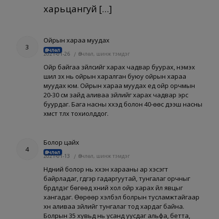
харьцангуй […]
Ойрын хараа муудах
3
Өвчлөл
2021-01-26
/
Өвчлөл, шинж тэмдэг
Ойр байгаа зүйлсийг харах чадвар буурах, нэмэх
шил зүүх нь ойрын харалган буюу ойрын хараа
муудах юм. Ойрын хараа муудах үед ойр орчмын
20-30 см зайд аливаа зүйлийг харах чадвар эрс
буурдаг. Бага насны хүүхэд болон 40-өөс дээш насны
хүмүүст түлхүү тохиолддог.
Болор цайх
4
Өвчлөл
2021-01-13
/
Өвчлөл, шинж тэмдэг
Нүдний болор нь хүүхэн харааны ар хэсэгт
байрладаг, гүдгэр гадаргуутай, тунгалаг орчныг
бүрдүүлдэг бөгөөд хүний хол ойр харах үйл явцыг
хангадаг. Өөрөөр хэлбэл болрын тусламжтайгаар
хүн аливаа зүйлийг тунгалаг тод хардаг байна.
Болрын 35 хувьд нь усанд уусдаг альфа, бетта,