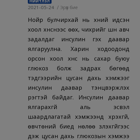
Нийтлэл
/
2021-05-24
Эрүүл бие
Нойр булчирхай нь хүний идсэн
хоол хүнснээс өөх, чихрийг шүүн авч
задалдаг инсулин гэх даавар
ялгаруулна. Харин ходоодонд
орсон хоол хүнс нь сахар буюу
глюкоз болж задрах бөгөөд
тэдгээрийн цусан дахь хэмжээг
инсулин даавар тэнцвэржүүлэх
үүрэгтэй байдаг. Инсулин даавар
ялгарахгүй аль эсвэл
шаардлагатай хэмжээнд хүрэхгүй,
өвчтөний биед нөлөө үзүүлэхгүйгээс
үүдэж цусан дахь глюкозын хэмжээ