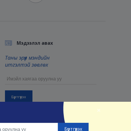
Мэдээлэл авах
Таны эрүүл мэндийн
итгэлтэй зөвлөх
×
Бүртгүүлснээр та манай
Үйлчилгээний нөхцөл
болон
Нууцлалын нөхцөлийг
зөвшөөрсөнд тооцно.