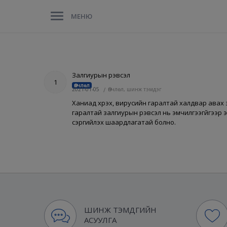
МЕНЮ
Залгиурын үрэвсэл
1
Өвчлөл
2021-01-05
/
Өвчлөл, шинж тэмдэг
Ханиад хүрэх, вирусийн гаралтай халдвар авах зэ
гаралтай залгиурын үрэвсэл нь эмчилгээгүйгээр
сэргийлэх шаардлагатай болно.
ШИНЖ ТЭМДГИЙН
АСУУЛГА