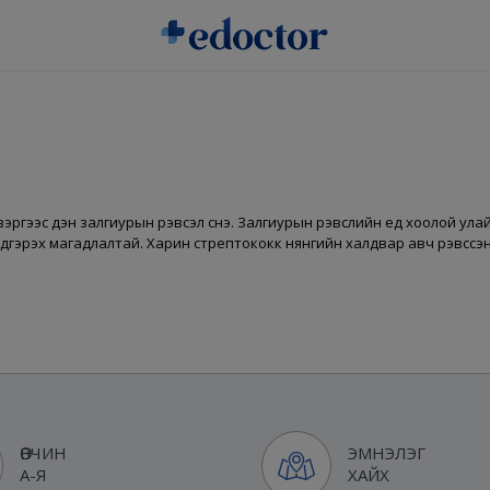
ргээс үүдэн залгиурын үрэвсэл үүснэ. Залгиурын үрэвслийн үед хоолой ула
 эдгэрэх магадлалтай. Харин стрептококк нянгийн халдвар авч үрэвссэ
ӨВЧИН
ЭМНЭЛЭГ
А-Я
ХАЙХ