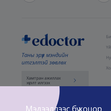
Би
Үй
Таны эрүүл мэндийн
Ну
итгэлтэй зөвлөх
Хо
Хамтран ажиллах
хүсэлт илгээх
Мэдээллээс бүү хоцор