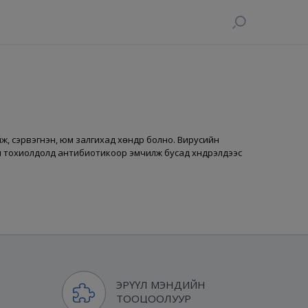
йж, сэрвэгнэн, юм залгихад хөндүүр болно. Вирусийн
н тохиолдолд антибиотикоор эмчилж бусад хүндрэлүүдээс
ЭРҮҮЛ МЭНДИЙН
ТООЦООЛУУР