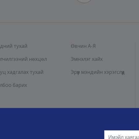
дний тухай
Өвчин А-Я
лчилгээний нөхцөл
Эмнэлэг хайх
уц хадгалах тухай
Эрүүл мэндийн хэрэгслүүд
лбоо барих