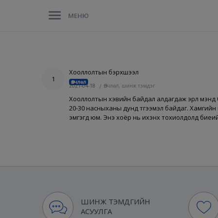
МЕНЮ
Хооллолтын бэрхшээл
1
Өвчлөл
2021-04-18
/
Өвчлөл, шинж тэмдэг
Хооллолтын хэвийн байдал алдагдаж эрүүл мэнд
20-30 насныханы дунд түгээмэл байдаг. Хамгийн
эмгэгүүд юм. Энэ хоёр нь ихэнх тохиолдолд биеий
ШИНЖ ТЭМДГИЙН
АСУУЛГА