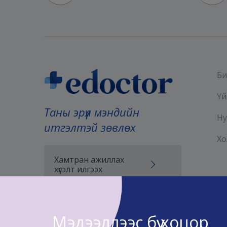
Би
Үй
Таны эрүүл мэндийн
Ну
итгэлтэй зөвлөх
Хо
Хамтран ажиллах
хүсэлт илгээх
Мэдээллээс бүү хоцор