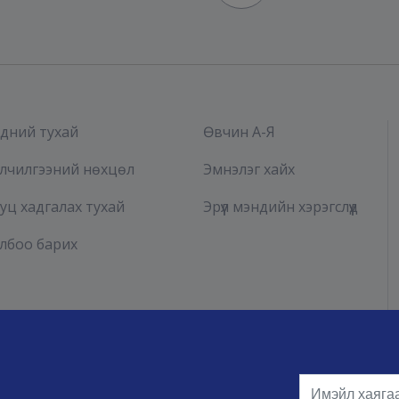
дний тухай
Өвчин А-Я
лчилгээний нөхцөл
Эмнэлэг хайх
уц хадгалах тухай
Эрүүл мэндийн хэрэгслүүд
лбоо барих