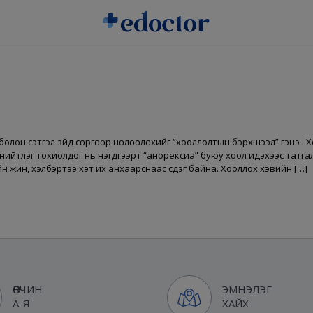
 болон сэтгэл зүйд сөргөөр нөлөөлөхийг “хооллолтын бэрхшээл” гэнэ 
 нийтлэг тохиолдог нь нэгдүгээрт “анорексиа” буюу хоол идэхээс татга
н жин, хэлбэртээ хэт их анхаарснаас үүсдэг байна. Хооллох хэвийн […]
ӨВЧИН
ЭМНЭЛЭГ
А-Я
ХАЙХ