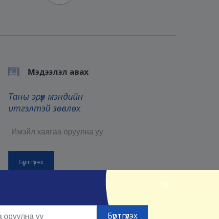
Мэдээлэл авах
Таны эрүүл мэндийн
итгэлтэй зөвлөх
×
Бүртгүүлснээр та манай
Үйлчилгээний нөхцөл
болон
Нууцлалын нөхцөлийг
зөвшөөрсөнд тооцно.