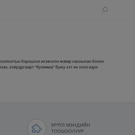
. Хооллолтын бэрхшээл ихэвчлэн өсвөр насныхан болон
лзах, хоёрдугаарт “булимиа” буюу хэт их хоол идэх
ЭРҮҮЛ МЭНДИЙН
ТООЦООЛУУР