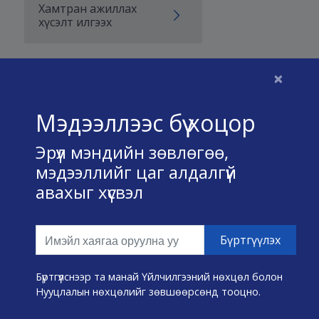
Хамтран ажиллах
хүсэлт илгээх
×
Бидний тухай
Мэдээллээс бүү хоцор
Үйлчилгээний нөхцөл
Эрүүл мэндийн зөвлөгөө,
Нууц хадгалах тухай
мэдээллийг цаг алдалгүй
авахыг хүсвэл
Холбоо барих
Өвчин А-Я
Эмнэлэг хайх
Бүртгүүлснээр та манай Үйлчилгээний нөхцөл болон
Нууцлалын нөхцөлийг зөвшөөрсөнд тооцно.
Эрүүл мэндийн хэрэгслүүд