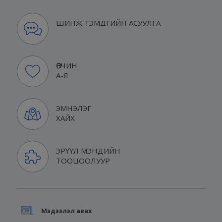
ШИНЖ ТЭМДГИЙН АСУУЛГА
ӨВЧИН
А-Я
ЭМНЭЛЭГ
ХАЙХ
ЭРҮҮЛ МЭНДИЙН
ТООЦООЛУУР
Мэдээлэл авах