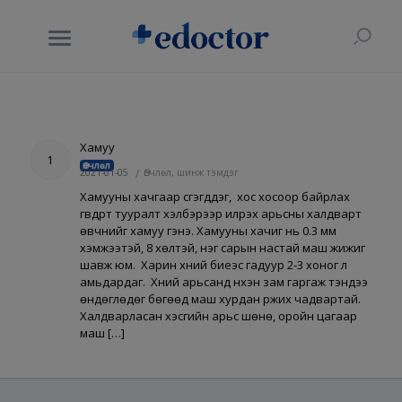
Хамуу
1
Өвчлөл
2021-01-05
/
Өвчлөл, шинж тэмдэг
Хамууны хачгаар үүсгэгддэг, хос хосоор байрлах
гүвдрүүт тууралт хэлбэрээр илрэх арьсны халдварт
өвчнийг хамуу гэнэ. Хамууны хачиг нь 0.3 мм
хэмжээтэй, 8 хөлтэй, нэг сарын настай маш жижиг
шавж юм. Харин хүний биеэс гадуур 2-3 хоног л
амьдардаг. Хүний арьсанд нүхэн зам гаргаж тэндээ
өндөглөдөг бөгөөд маш хурдан үржих чадвартай.
Халдварласан хэсгийн арьс шөнө, оройн цагаар
маш […]