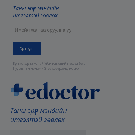
Таны эрүүл мэндийн
итгэлтэй зөвлөх
Бүртгүүлснээр та манай
Үйлчилгээний нөхцөл
болон
Нууцлалын нөхцөлийг
зөвшөөрсөнд тооцно.
Таны эрүүл мэндийн
итгэлтэй зөвлөх