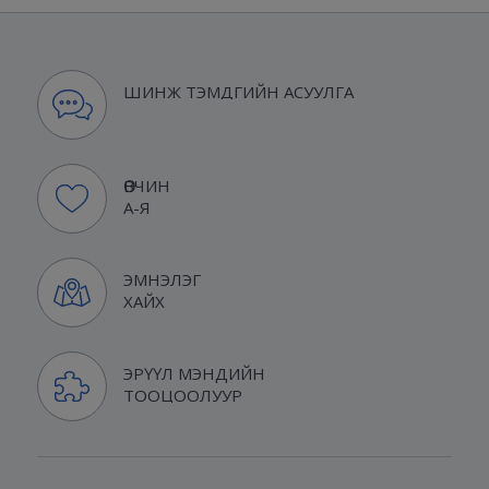
ШИНЖ ТЭМДГИЙН АСУУЛГА
ӨВЧИН
А-Я
ЭМНЭЛЭГ
ХАЙХ
ЭРҮҮЛ МЭНДИЙН
ТООЦООЛУУР