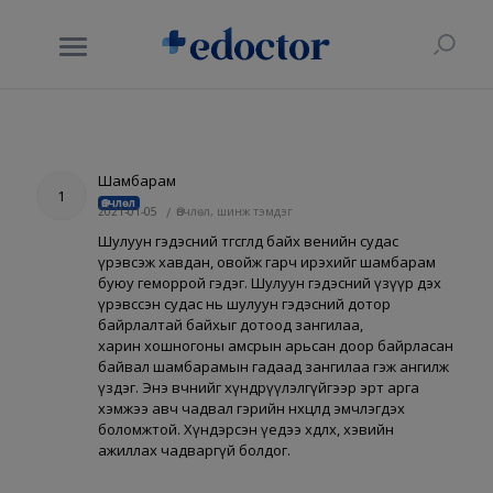
Шамбарам
1
Өвчлөл
2021-01-05
/
Өвчлөл, шинж тэмдэг
Шулуун гэдэсний төгөсгөлд байх венийн судас
үрэвсэж хавдан, овойж гарч ирэхийг шамбарам
буюу геморрой гэдэг. Шулуун гэдэсний үзүүр дэх
үрэвссэн судас нь шулуун гэдэсний дотор
байрлалтай байхыг дотоод зангилаа,
харин хошногоны амсрын арьсан доор байрласан
байвал шамбарамын гадаад зангилаа гэж ангилж
үздэг. Энэ өвчнийг хүндрүүлэлгүйгээр эрт арга
хэмжээ авч чадвал гэрийн нөхцөлд эмчлэгдэх
боломжтой. Хүндэрсэн үедээ хөдлөх, хэвийн
ажиллах чадваргүй болдог.