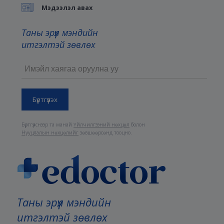
Мэдээлэл авах
Таны эрүүл мэндийн
итгэлтэй зөвлөх
Бүртгүүлснээр та манай
Үйлчилгээний нөхцөл
болон
Нууцлалын нөхцөлийг
зөвшөөрсөнд тооцно.
Таны эрүүл мэндийн
итгэлтэй зөвлөх